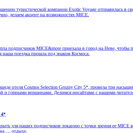
ашению туристической компании Exotic Voyage отправилась в 
ечно, делаем акцент на возможностях MICE.
руппа подписчиков MICE&more приехала в город на Неве, чтобы п
ся наша поездка прошла под знаком Космоса.
нде отеля Cosmos Selection Grozny City 5*, провела три насыще
дой и горными вершинами. Делимся инсайтами с нашими читател
 4*
рыть для наших подписчиков локацию с точки зрения ее MICE в
на … отдыхе.