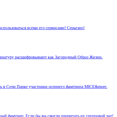
спользоваться всеми его сервисами! Серьезно!
бревиатуру расшифровывают как Загородный Образ Жизни.
ись в Сочи Парке участники осеннего фамтрипа MICE&more.
рный фамтрип. Если бы вы смогли прочитать их групповой чат!