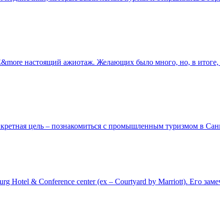
E&more настоящий ажиотаж. Желающих было много, но, в итоге, 
ретная цель – познакомиться с промышленным туризмом в Санк
rg Hotel & Conference center (ex – Courtyard by Marriott). Его 