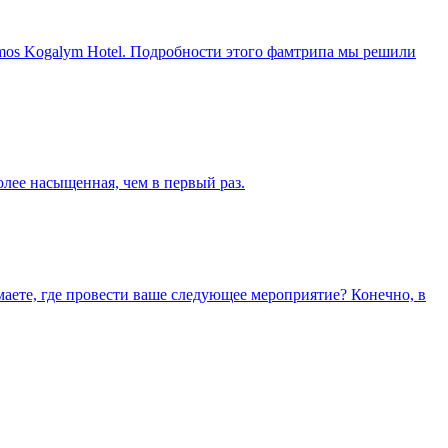
smos Kogalym Hotel. Подробности этого фамтрипа мы решили
лее насыщенная, чем в первый раз.
аете, где провести ваше следующее мероприятие? Конечно, в