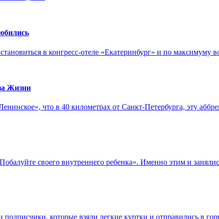
любились
тановиться в конгресс-отеле «Екатеринбург» и по максимуму во
за Жизни
Ленинское», что в 40 километрах от Санкт-Петербурга, эту аб
«Побалуйте своего внутреннего ребенка». Именно этим и занял
и подписчики, которые взяли легкие куртки и отправились в го