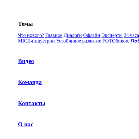
Темы
Что нового?
Главное
Диалоги
Офлайн
Эксперты
24 часа
MICE-индустрии
Устойчивое развитие
FOTO&more
По
Видео
Команда
Контакты
О нас