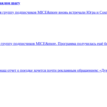
каждом шагу
 июля группу подписчиков MICE&more вновь встречали Югра и Co
и группу подписчиков MICE&more. Программа получилась ещё бо
аш отчет о поездке хочется почти рекламным обращением: «Дум