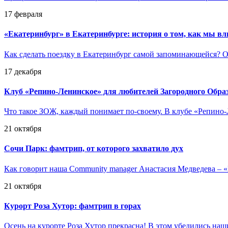
17 февраля
«
Екатеринбург» в Екатеринбурге: история о том, как мы в
Как сделать поездку в Екатеринбург самой запоминающейся? Ос
17 декабря
Клуб «Репино-Ленинское» для любителей Загородного Обра
Что такое ЗОЖ, каждый понимает по-своему. В клубе «Репино-
21 октября
Сочи Парк: фамтрип, от которого захватило дух
Как говорит наша Community manager Анастасия Медведева – 
21 октября
Курорт Роза Хутор: фамтрип в горах
Осень на курорте Роза Хутор прекрасна! В этом убедились наш