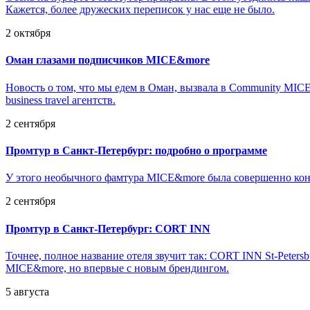
Кажется, более дружеских переписок у нас еще не было.
2 октября
Оман глазами подписчиков MICE&more
Новость о том, что мы едем в Оман, вызвала в Community MIC
business travel агентств.
2 сентября
Промтур в Санкт-Петербург: подробно о программе
У этого необычного фамтура MICE&more была совершенно конк
2 сентября
Промтур в Санкт-Петербург: CORT INN
Точнее, полное название отеля звучит так: CORT INN St-Petersbu
MICE&more, но впервые с новым брендингом.
5 августа