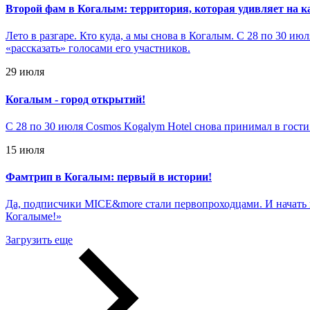
Второй фам в Когалым: территория, которая удивляет на 
Лето в разгаре. Кто куда, а мы снова в Когалым. С 28 по 30
«рассказать» голосами его участников.
29 июля
Когалым - город открытий!
С 28 по 30 июля Cosmos Kogalym Hotel снова принимал в гост
15 июля
Фамтрип в Когалым: первый в истории!
Да, подписчики MICE&more стали первопроходцами. И начать н
Когалыме!»
Загрузить еще