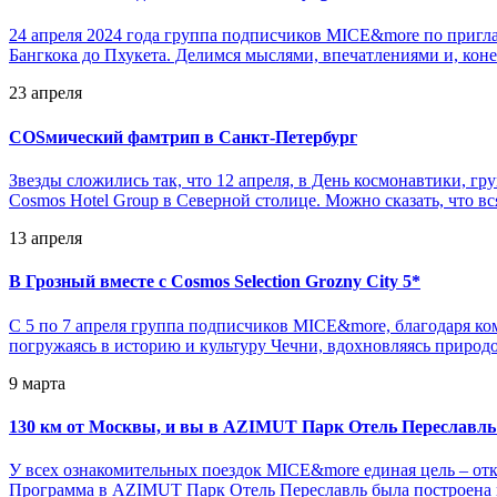
24 апреля 2024 года группа подписчиков MICE&more по пригл
Бангкока до Пхукета. Делимся мыслями, впечатлениями и, кон
23 апреля
COSмический фамтрип в Санкт-Петербург
Звезды сложились так, что 12 апреля, в День космонавтики, г
Cosmos Hotel Group в Северной столице. Можно сказать, что в
13 апреля
В Грозный вместе с Cosmos Selection Grozny City 5*
С 5 по 7 апреля группа подписчиков MICE&more, благодаря кома
погружаясь в историю и культуру Чечни, вдохновляясь приро
9 марта
130 км от Москвы, и вы в AZIMUT Парк Отель Переславль
У всех ознакомительных поездок MICE&more единая цель – отк
Программа в AZIMUT Парк Отель Переславль была построена 