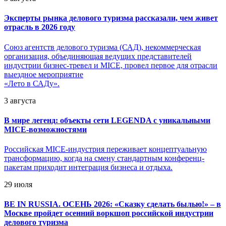
Эксперты рынка делового туризма рассказали, чем живет
отрасль в 2026 году
Союз агентств делового туризма (САД), некоммерческая
организация, объединяющая ведущих представителей
индустрии бизнес-тревел и MICE, провел первое для отрасли
выездное мероприятие
«Лето в САДу».
3 августа
В мире легенд: объекты сети LEGENDA с уникальными
MICE-возможностями
Российская MICE-индустрия переживает концептуальную
трансформацию, когда на смену стандартным конференц-
пакетам приходит интеграция бизнеса и отдыха.
29 июля
BE IN RUSSIA. ОСЕНЬ 2026: «Сказку сделать былью!» – в
Москве пройдет осенний воркшоп российской индустрии
делового туризма