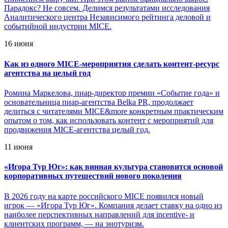
Парадокс? Не совсем. Делимся результатами исследования
Аналитического центра Независимого рейтинга деловой и
событийной индустрии MICE.
16 июня
Как из одного MICE-мероприятия сделать контент-ресурс
агентства на целый год
Ромина Маркелова, пиар-директор премии «Событие года» и
основательница пиар-агентства Belka PR, продолжает
делиться с читателями MICE&more конкретным практическим
опытом о том, как использовать контент с мероприятий для
продвижения MICE-агентства целый год.
11 июня
«
Игора Тур Юг»: как винная культура становится основой
корпоративных путешествий нового поколения
В 2026 году на карте российского MICE появился новый
игрок — «Игора Тур Юг». Компания делает ставку на одно из
наиболее перспективных направлений для incentive- и
клиентских программ, — на энотуризм.