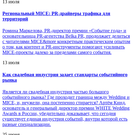
13 июля
Региональный MICE: PR-драйверы трафика для
территорий
Ромина Маркелова, PR-директор премии «Событие года» и
основательница PR-агентства Belka PR, продолжает делиться
с читателями MICE&more конкретным практическим опытом
о том, как контент и PR-инструменты помогают усиливать
MICE-проекты далеко за пределами самого события.
13 июля
Как свадебная индустрия задает стандарты событийного
рынка
Является ли свадебная индустрия частью большого
событийного рынка? Где проходит граница между Wedding и
MICE, и, неужели, она постепенно стирается? Артём Кинд,
основатель и генеральный директор премии WHITE Wedding
Awards в России, убедительно доказывает, что сегодня
существует единая индустрия событий, внутри которой есть
разные специализации.
25 июня