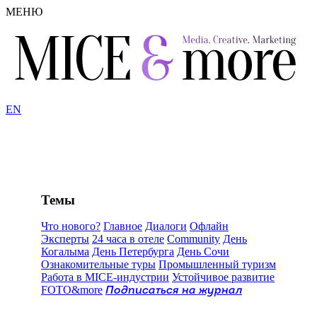
МЕНЮ
EN
Темы
Что нового?
Главное
Диалоги
Офлайн
Эксперты
24 часа в отеле
Community
День
Когалыма
День Петербурга
День Сочи
Ознакомительные туры
Промышленный туризм
Работа в MICE-индустрии
Устойчивое развитие
FOTO&more
Подписаться на журнал