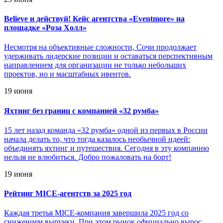
Believe и действуй! Кейс агентства «Eventmore» на
площадке «Роза Холл»
Несмотря на объективные сложности, Сочи продолжает
удерживать лидерские позиции и оставаться перспективным
направлением для организации не только небольших
проектов, но и масштабных ивентов.
19 июня
Яхтинг без границ с компанией «32 румба»
15 лет назад команда «32 румба» одной из первых в России
начала делать то, что тогда казалось необычной идеей:
объединять яхтинг и путешествия. Сегодня в эту компанию
нельзя не влюбиться. Добро пожаловать на борт!
19 июня
Рейтинг MICE-агентств за 2025 год
Каждая третья MICE-компания завершила 2025 год со
снижением выручки. При этом рынок официально вырос.