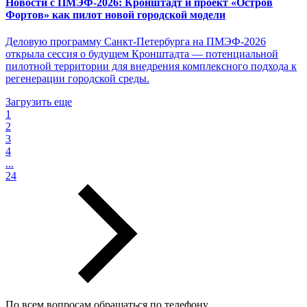
Новости с ПМЭФ-2026: Кронштадт и проект «Остров
Фортов» как пилот новой городской модели
Деловую программу Санкт-Петербурга на ПМЭФ-2026
открыла сессия о будущем Кронштадта — потенциальной
пилотной территории для внедрения комплексного подхода к
регенерации городской среды.
Загрузить еще
1
2
3
4
...
24
По всем вопросам обращаться по телефону