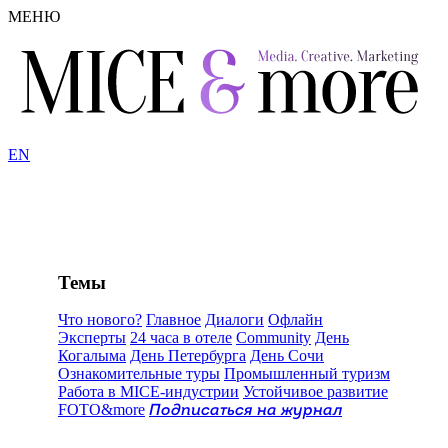
МЕНЮ
EN
Темы
Что нового?
Главное
Диалоги
Офлайн
Эксперты
24 часа в отеле
Community
День
Когалыма
День Петербурга
День Сочи
Ознакомительные туры
Промышленный туризм
Работа в MICE-индустрии
Устойчивое развитие
FOTO&more
Подписаться на журнал