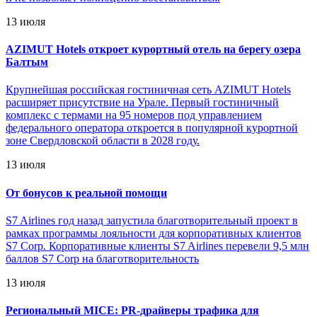
13 июля
AZIMUT Hotels откроет курортный отель на берегу озера
Балтым
Крупнейшая российская гостиничная сеть AZIMUT Hotels
расширяет присутствие на Урале. Первый гостиничный
комплекс с термами на 95 номеров под управлением
федерального оператора откроется в популярной курортной
зоне Свердловской области в 2028 году.
13 июля
От бонусов к реальной помощи
S7 Airlines год назад запустила благотворительный проект в
рамках программы лояльности для корпоративных клиентов
S7 Corp. Корпоративные клиенты S7 Airlines перевели 9,5 млн
баллов S7 Corp на благотворительность
13 июля
Региональный MICE: PR-драйверы трафика для