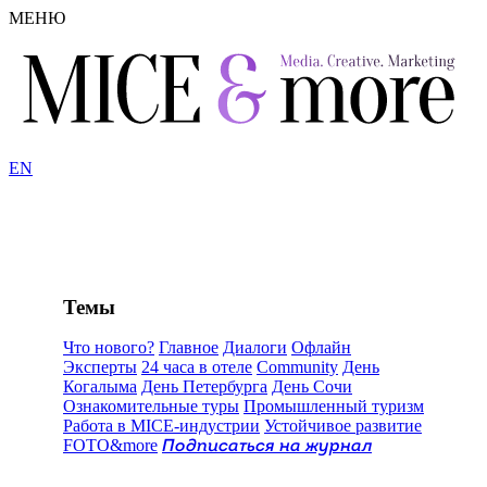
МЕНЮ
EN
Темы
Что нового?
Главное
Диалоги
Офлайн
Эксперты
24 часа в отеле
Community
День
Когалыма
День Петербурга
День Сочи
Ознакомительные туры
Промышленный туризм
Работа в MICE-индустрии
Устойчивое развитие
FOTO&more
Подписаться на журнал