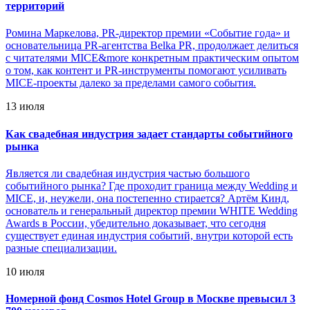
территорий
Ромина Маркелова, PR-директор премии «Событие года» и
основательница PR-агентства Belka PR, продолжает делиться
с читателями MICE&more конкретным практическим опытом
о том, как контент и PR-инструменты помогают усиливать
MICE-проекты далеко за пределами самого события.
13 июля
Как свадебная индустрия задает стандарты событийного
рынка
Является ли свадебная индустрия частью большого
событийного рынка? Где проходит граница между Wedding и
MICE, и, неужели, она постепенно стирается? Артём Кинд,
основатель и генеральный директор премии WHITE Wedding
Awards в России, убедительно доказывает, что сегодня
существует единая индустрия событий, внутри которой есть
разные специализации.
10 июля
Номерной фонд Cosmos Hotel Group в Москве превысил 3