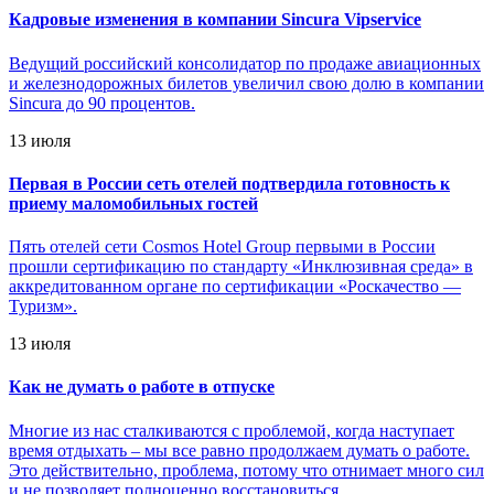
Кадровые изменения в компании Sincura Vipservice
Ведущий российский консолидатор по продаже авиационных
и железнодорожных билетов увеличил свою долю в компании
Sincura до 90 процентов.
13 июля
Первая в России сеть отелей подтвердила готовность к
приему маломобильных гостей
Пять отелей сети Cosmos Hotel Group первыми в России
прошли сертификацию по стандарту «Инклюзивная среда» в
аккредитованном органе по сертификации «Роскачество —
Туризм».
13 июля
Как не думать о работе в отпуске
Многие из нас сталкиваются с проблемой, когда наступает
время отдыхать – мы все равно продолжаем думать о работе.
Это действительно, проблема, потому что отнимает много сил
и не позволяет полноценно восстановиться.