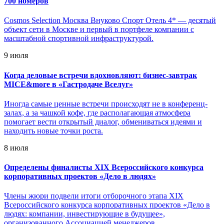
700 номеров
Cosmos Selection Москва Внуково Спорт Отель 4* — десятый
объект сети в Москве и первый в портфеле компании с
масштабной спортивной инфраструктурой.
9 июля
Когда деловые встречи вдохновляют: бизнес-завтрак
MICE&more в «Гастродаче Вселуг»
Иногда самые ценные встречи происходят не в конференц-
залах, а за чашкой кофе, где располагающая атмосфера
помогает вести открытый диалог, обмениваться идеями и
находить новые точки роста.
8 июля
Определены финалисты XIX Всероссийского конкурса
корпоративных проектов «Дело в людях»
Члены жюри подвели итоги отборочного этапа XIX
Всероссийского конкурса корпоративных проектов «Дело в
людях: компании, инвестирующие в будущее»,
организованного Ассоциацией менеджеров.