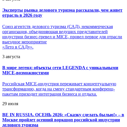
Эксперты рынка делового туризма рассказали, чем живет
отрасль в 2026 году
Союз агентств делового туризма (САД), некоммерческая
организация, объединяющая ведущих представителей
индустрии бизнес-тревел и MICE, провел первое для отрасли
выездное мероприятие
«Лето в САДу».
3 августа
В мире легенд: объекты сети LEGENDA с уникальными
MICE-возможностями
Российская MICE-индустрия переживает концептуальную
трансформацию, когда на смену стандартным конференц-
пакетам приходит интеграция бизнеса и отдыха.
29 июля
BE IN RUSSIA. ОСЕНЬ 2026: «Сказку сделать былью!» – в
Москве пройдет осенний воркшоп российской индустрии
делового туризма