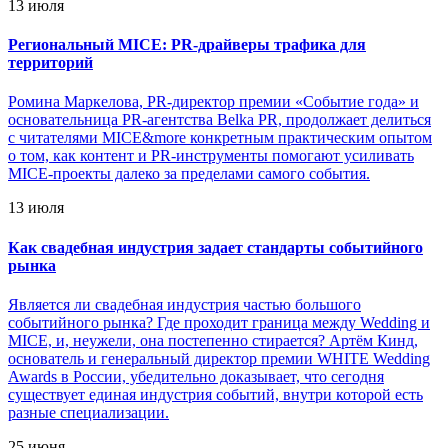
13 июля
Региональный MICE: PR-драйверы трафика для
территорий
Ромина Маркелова, PR-директор премии «Событие года» и
основательница PR-агентства Belka PR, продолжает делиться
с читателями MICE&more конкретным практическим опытом
о том, как контент и PR-инструменты помогают усиливать
MICE-проекты далеко за пределами самого события.
13 июля
Как свадебная индустрия задает стандарты событийного
рынка
Является ли свадебная индустрия частью большого
событийного рынка? Где проходит граница между Wedding и
MICE, и, неужели, она постепенно стирается? Артём Кинд,
основатель и генеральный директор премии WHITE Wedding
Awards в России, убедительно доказывает, что сегодня
существует единая индустрия событий, внутри которой есть
разные специализации.
25 июня