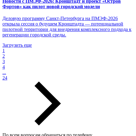
Новости с ПМЭФ-2026: Кронштадт и проект «Остров
Фортов» как пилот новой городской модели
Деловую программу Санкт-Петербурга на ПМЭФ-2026
открыла сессия о будущем Кронштадта — потенциальной
пилотной территории для внедрения комплексного подхода к
регенерации городской среды.
Загрузить еще
1
2
3
4
...
24
По всем вопросам обращаться по телефону