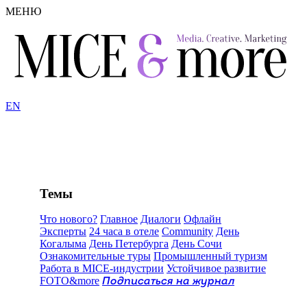
МЕНЮ
EN
Темы
Что нового?
Главное
Диалоги
Офлайн
Эксперты
24 часа в отеле
Community
День
Когалыма
День Петербурга
День Сочи
Ознакомительные туры
Промышленный туризм
Работа в MICE-индустрии
Устойчивое развитие
FOTO&more
Подписаться на журнал