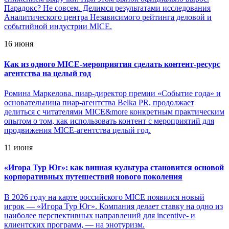
Парадокс? Не совсем. Делимся результатами исследования
Аналитического центра Независимого рейтинга деловой и
событийной индустрии MICE.
16 июня
Как из одного MICE-мероприятия сделать контент-ресурс
агентства на целый год
Ромина Маркелова, пиар-директор премии «Событие года» и
основательница пиар-агентства Belka PR, продолжает
делиться с читателями MICE&more конкретным практическим
опытом о том, как использовать контент с мероприятий для
продвижения MICE-агентства целый год.
11 июня
«
Игора Тур Юг»: как винная культура становится основой
корпоративных путешествий нового поколения
В 2026 году на карте российского MICE появился новый
игрок — «Игора Тур Юг». Компания делает ставку на одно из
наиболее перспективных направлений для incentive- и
клиентских программ, — на энотуризм.