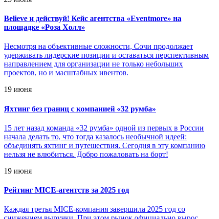
Believe и действуй! Кейс агентства «Eventmore» на
площадке «Роза Холл»
Несмотря на объективные сложности, Сочи продолжает
удерживать лидерские позиции и оставаться перспективным
направлением для организации не только небольших
проектов, но и масштабных ивентов.
19 июня
Яхтинг без границ с компанией «32 румба»
15 лет назад команда «32 румба» одной из первых в России
начала делать то, что тогда казалось необычной идеей:
объединять яхтинг и путешествия. Сегодня в эту компанию
нельзя не влюбиться. Добро пожаловать на борт!
19 июня
Рейтинг MICE-агентств за 2025 год
Каждая третья MICE-компания завершила 2025 год со
снижением выручки. При этом рынок официально вырос.