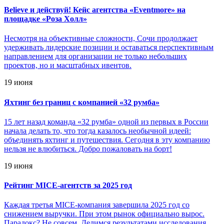
Believe и действуй! Кейс агентства «Eventmore» на
площадке «Роза Холл»
Несмотря на объективные сложности, Сочи продолжает
удерживать лидерские позиции и оставаться перспективным
направлением для организации не только небольших
проектов, но и масштабных ивентов.
19 июня
Яхтинг без границ с компанией «32 румба»
15 лет назад команда «32 румба» одной из первых в России
начала делать то, что тогда казалось необычной идеей:
объединять яхтинг и путешествия. Сегодня в эту компанию
нельзя не влюбиться. Добро пожаловать на борт!
19 июня
Рейтинг MICE-агентств за 2025 год
Каждая третья MICE-компания завершила 2025 год со
снижением выручки. При этом рынок официально вырос.
Парадокс? Не совсем. Делимся результатами исследования