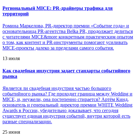
Региональный MICE: PR-драйверы трафика для
территорий
Ромина Маркелова, PR-директор премии «Событие года» и
основательница PR-агентства Belka PR, продолжает делиться
с читателями MICE&more конкретным практическим опытом
о том, как контент и PR-инструменты помогают усиливать
MICE-проекты далеко за пределами самого события.
13 июля
Как свадебная индустрия задает стандарты событийного
рынка
Является ли свадебная индустрия частью большого
событийного рынка? Где проходит граница между Wedding и
MICE, и, неужели, она постепенно стирается? Артём Кинд,
основатель и генеральный директор премии WHITE Wedding
Awards в России, убедительно доказывает, что сегодня
существует единая индустрия событий, внутри которой есть
разные специализации.
25 июня