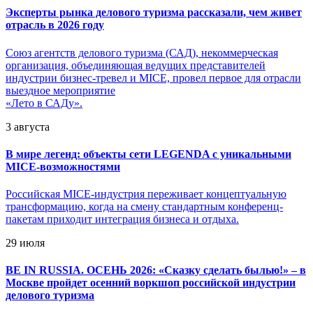
Эксперты рынка делового туризма рассказали, чем живет
отрасль в 2026 году
Союз агентств делового туризма (САД), некоммерческая
организация, объединяющая ведущих представителей
индустрии бизнес-тревел и MICE, провел первое для отрасли
выездное мероприятие
«Лето в САДу».
3 августа
В мире легенд: объекты сети LEGENDA с уникальными
MICE-возможностями
Российская MICE-индустрия переживает концептуальную
трансформацию, когда на смену стандартным конференц-
пакетам приходит интеграция бизнеса и отдыха.
29 июля
BE IN RUSSIA. ОСЕНЬ 2026: «Сказку сделать былью!» – в
Москве пройдет осенний воркшоп российской индустрии
делового туризма