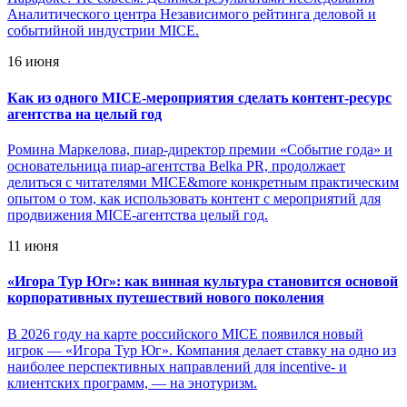
Аналитического центра Независимого рейтинга деловой и
событийной индустрии MICE.
16 июня
Как из одного MICE-мероприятия сделать контент-ресурс
агентства на целый год
Ромина Маркелова, пиар-директор премии «Событие года» и
основательница пиар-агентства Belka PR, продолжает
делиться с читателями MICE&more конкретным практическим
опытом о том, как использовать контент с мероприятий для
продвижения MICE-агентства целый год.
11 июня
«
Игора Тур Юг»: как винная культура становится основой
корпоративных путешествий нового поколения
В 2026 году на карте российского MICE появился новый
игрок — «Игора Тур Юг». Компания делает ставку на одно из
наиболее перспективных направлений для incentive- и
клиентских программ, — на энотуризм.