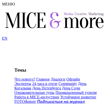
МЕНЮ
EN
Темы
Что нового?
Главное
Диалоги
Офлайн
Эксперты
24 часа в отеле
Community
День
Когалыма
День Петербурга
День Сочи
Ознакомительные туры
Промышленный туризм
Работа в MICE-индустрии
Устойчивое развитие
FOTO&more
Подписаться на журнал