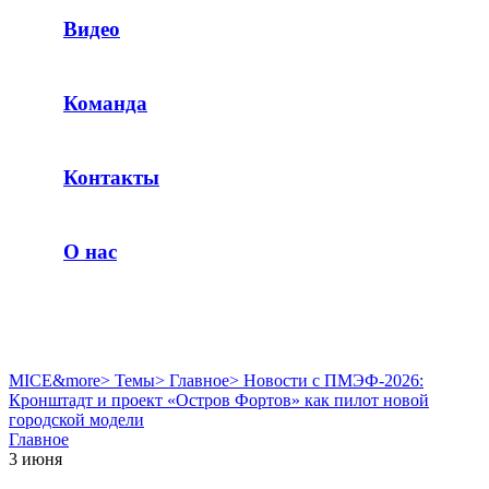
Видео
Команда
Контакты
О нас
MICE&more
>
Темы
>
Главное
>
Новости с ПМЭФ-2026:
Кронштадт и проект «Остров Фортов» как пилот новой
городской модели
Главное
3 июня