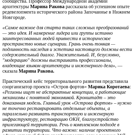
сообщества. Профессор Международной академии
архитектуры
Марина Ракова
рассказала об успешном опыте
редевелопмента исторического района Започаинье в Нижнем
Новгороде.
«Самое важное для старта таких сложных преобразований
— это идея. И намерение лидера или группы истинно
заинтересованных людей привнести в историческое
пространство новые сценарии. Грань очень тонкая —
подлинность наследия и эстетика настоящего должны вести
содержательный диалог. Уважительный. И, безусловно,
"модерацию" должны выстраивать профессионалы,
владеющие языком архитектуры и инженерного дела»
, —
сказала
Марина Ракова.
Практический кейс территориального развития представила
соорганизатор проекта «Остров фортов»
Марика Коротаева
:
«Регионы ищут не абстрактные концепции, а работающие
механизмы с понятной экономикой. Кронштадт – это
доказанная модель. Главный урок «Острова фортов» – нужно
не точечно реставрировать отдельные объекты, а
параллельно развивать транспортную и инженерную
инфраструктуру, реставрацию ОКН, благоустройство
прилегающей территории. Речь о комплексном подходе в
развитии территории. Что важно: наличие проектного