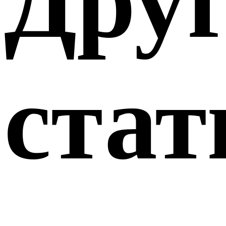
Дру
стат