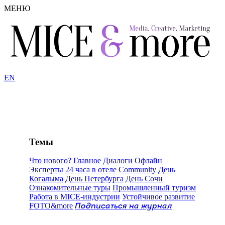
МЕНЮ
EN
Темы
Что нового?
Главное
Диалоги
Офлайн
Эксперты
24 часа в отеле
Community
День
Когалыма
День Петербурга
День Сочи
Ознакомительные туры
Промышленный туризм
Работа в MICE-индустрии
Устойчивое развитие
FOTO&more
Подписаться на журнал