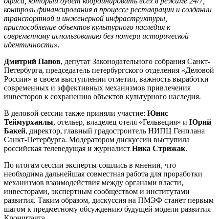
офиса, который будет координировать всех в режиме 24/7,
контроль финансирования в процессе реставрации и создании
транспортной и инженерной инфраструктуры,
приспособление объектов культурного наследия к
современному использованию без потери исторической
идентичности».
Дмитрий Панов
, депутат Законодательного собрания Санкт-
Петербурга, председатель петербургского отделения «Деловой
России» в своем выступлении отметил, важность выработки
современных и эффективных механизмов привлечения
инвесторов к сохранению объектов культурного наследия.
В деловой сессии также приняли участие:
Юнис
Теймурханлы
, отельер, владелец отеля «Гельвеция» и
Юрий
Бакей
, директор, главный градостроитель НИПЦ Генплана
Санкт-Петербурга. Модератором дискуссии выступила
российская телеведущая и журналист
Ника Стрижак
.
По итогам сессии эксперты сошлись в мнении, что
необходима дальнейшая совместная работа для проработки
механизмов взаимодействия между органами власти,
инвесторами, экспертным сообществом и институтами
развития. Таким образом, дискуссия на ПМЭФ станет первым
шагом к предметному обсуждению будущей модели развития
Кронштадта.