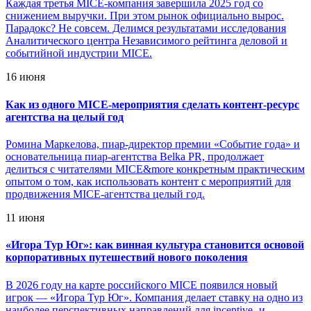
Каждая третья MICE-компания завершила 2025 год со
снижением выручки. При этом рынок официально вырос.
Парадокс? Не совсем. Делимся результатами исследования
Аналитического центра Независимого рейтинга деловой и
событийной индустрии MICE.
16 июня
Как из одного MICE-мероприятия сделать контент-ресурс
агентства на целый год
Ромина Маркелова, пиар-директор премии «Событие года» и
основательница пиар-агентства Belka PR, продолжает
делиться с читателями MICE&more конкретным практическим
опытом о том, как использовать контент с мероприятий для
продвижения MICE-агентства целый год.
11 июня
«
Игора Тур Юг»: как винная культура становится основой
корпоративных путешествий нового поколения
В 2026 году на карте российского MICE появился новый
игрок — «Игора Тур Юг». Компания делает ставку на одно из
наиболее перспективных направлений для incentive- и