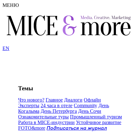
МЕНЮ
EN
Темы
Что нового?
Главное
Диалоги
Офлайн
Эксперты
24 часа в отеле
Community
День
Когалыма
День Петербурга
День Сочи
Ознакомительные туры
Промышленный туризм
Работа в MICE-индустрии
Устойчивое развитие
FOTO&more
Подписаться на журнал