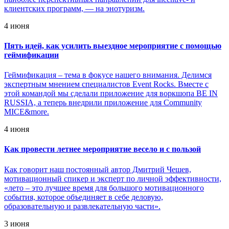
клиентских программ, — на энотуризм.
4 июня
Пять идей, как усилить выездное мероприятие с помощью
геймификации
Геймификация – тема в фокусе нашего внимания. Делимся
экспертным мнением специалистов Event Rocks. Вместе с
этой командой мы сделали приложение для воркшопа BE IN
RUSSIA, а теперь внедрили приложение для Community
MICE&more.
4 июня
Как провести летнее мероприятие весело и с пользой
Как говорит наш постоянный автор Дмитрий Чешев,
мотивационный спикер и эксперт по личной эффективности,
«лето – это лучшее время для большого мотивационного
события, которое объединяет в себе деловую,
образовательную и развлекательную части».
3 июня