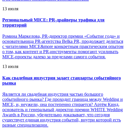
13 июля
Региональный MICE: PR-драйверы трафика для
территорий
Ромина Маркелова, PR-директор премии «Событие года» и
основательница PR-агентства Belka PR, продолжает делиться
с читателями MICE&more конкретным практическим опытом
о том, как контент и PR-инструменты помогают усиливать
MICE-проекты далеко за пределами самого события.
13 июля
Как свадебная индустрия задает стандарты событийного
рынка
Является ли свадебная индустрия частью большого
событийного рынка? Где проходит граница между Wedding и
MICE, и, неужели, она постепенно стирается? Артём Кинд,
основатель и генеральный директор премии WHITE Wedding
Awards в России, убедительно доказывает, что сегодня
существует единая индустрия событий, внутри которой есть
разные специализации.