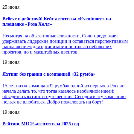
25 июня
Believe и действуй! Кейс агентства «Eventmore» на
площадке «Роза Холл»
Несмотря на объективные сложности, Сочи продолжает
удерживать лидерские позиции и оставаться перспективным
направлением для организации не только небольших
проектов, но и масштабных ивентов.
19 июня
Яхтинг без границ с компанией «32 румба»
15 лет назад команда «32 румба» одной из первых в России
начала делать то, что тогда казалось необычной идеей:
объединять яхтинг и путешествия. Сегодня в эту компанию
нельзя не влюбиться. Добро пожаловать на борт!
19 июня
Рейтинг MICE-агентств за 2025 год