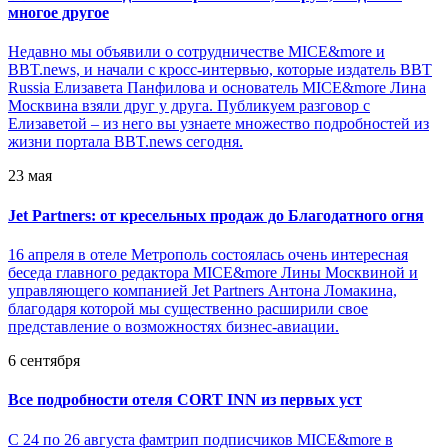
многое другое
Недавно мы объявили о сотрудничестве MICE&more и
BBT.news, и начали с кросс-интервью, которые издатель BBT
Russia Елизавета Панфилова и основатель MICE&more Лина
Москвина взяли друг у друга. Публикуем разговор с
Елизаветой – из него вы узнаете множество подробностей из
жизни портала BBT.news сегодня.
23 мая
Jet Partners: от кресельных продаж до Благодатного огня
16 апреля в отеле Метрополь состоялась очень интересная
беседа главного редактора MICE&more Лины Москвиной и
управляющего компанией Jet Partners Антона Ломакина,
благодаря которой мы существенно расширили свое
представление о возможностях бизнес-авиации.
6 сентября
Все подробности отеля CORT INN из первых уст
С 24 по 26 августа фамтрип подписчиков MICE&more в