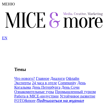
МЕНЮ
EN
Темы
Что нового?
Главное
Диалоги
Офлайн
Эксперты
24 часа в отеле
Community
День
Когалыма
День Петербурга
День Сочи
Ознакомительные туры
Промышленный туризм
Работа в MICE-индустрии
Устойчивое развитие
FOTO&more
Подписаться на журнал