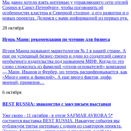
Мы давно хотели взять интервью у управляющего сети отелей
Cosmos в Санкт-Петербурге, чтобы поговорить об
особенностях кластера в Северной столице, о его развитии и о
новых проектах. Делимся с вами информацией из первых рук.
28 октября
Игорь Манн: рекомендации по чтению для бизнеса
Игоря Манна называют маркетологом № 1 в нашей стране. А
еще он успешный бизнес-тренер и один из создателей самого
необычного издательства под названием МИФ. Когда-то это
слово сложилось из фамилий «отцов-основателей» компании
— Манн, Иванов и Фербер, но теперь расшифровывается, как
«Много имен и фамилий». А еще много фактов, цифр,
мнений, примеров…
6 октября
BEST RUSSIA: знакомство с закулисьем выставки
Уже скоро - 11 октября - в отеле SAFMAR AVRORA 5*
состоится выставка BEST RUSSIA. Накануне события мы
публикуем третье интервью с одним из соавтором проекта.