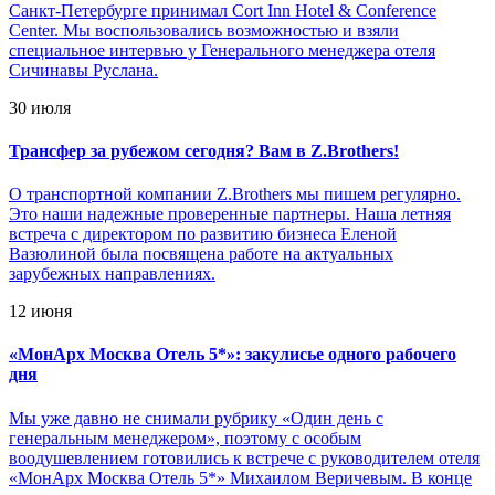
Санкт-Петербурге принимал Cort Inn Hotel & Conference
Center. Мы воспользовались возможностью и взяли
специальное интервью у Генерального менеджера отеля
Сичинавы Руслана.
30 июля
Трансфер за рубежом сегодня? Вам в Z.Brothers!
О транспортной компании Z.Brothers мы пишем регулярно.
Это наши надежные проверенные партнеры. Наша летняя
встреча с директором по развитию бизнеса Еленой
Вазюлиной была посвящена работе на актуальных
зарубежных направлениях.
12 июня
«
МонАрх Москва Отель 5*»: закулисье одного рабочего
дня
Мы уже давно не снимали рубрику «Один день с
генеральным менеджером», поэтому с особым
воодушевлением готовились к встрече с руководителем отеля
«МонАрх Москва Отель 5*» Михаилом Веричевым. В конце