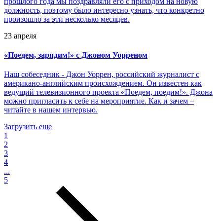
прошлого года мы поздравляли его с приходом на новую
должность, поэтому было интересно узнать, что конкретно
произошло за эти несколько месяцев.
23 апреля
«
Поедем, зарядим!» с Джоном Уорреном
Наш собеседник - Джон Уоррен, российский журналист с
американо-английским происхождением. Он известен как
ведущий телевизионного проекта «Поедем, поедим!». Джона
можно пригласить к себе на мероприятие. Как и зачем –
читайте в нашем интервью.
Загрузить еще
1
2
3
4
...
5