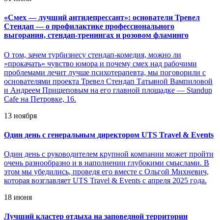
«
Смех — лучший антидепрессант»: основатели Тревел
Стендап — о профилактике профессионального
выгорания, стендап-тренингах и розовом фламинго
О том, зачем турбизнесу стендап-комедия, можно ли
«прокачать» чувство юмора и почему смех над рабочими
проблемами лечит лучше психотерапевта, мы поговорили с
основателями проекта Тревел Стендап Татьяной Вампиловой
и Андреем Прищеповым на его главной площадке — Standup
Cafe на Петровке, 16.
13 ноября
Один день с генеральным директором UTS Travel & Events
Один день с руководителем крупной компании может пройти
очень разнообразно и в наполнении глубокими смыслами. В
этом мы убедились, проведя его вместе с Ольгой Михневич,
которая возглавляет UTS Travel & Events с апреля 2025 года.
18 июня
Лучший кластер отдыха на заповедной территории