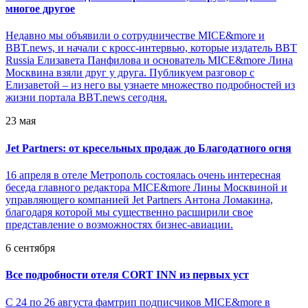
многое другое
Недавно мы объявили о сотрудничестве MICE&more и
BBT.news, и начали с кросс-интервью, которые издатель BBT
Russia Елизавета Панфилова и основатель MICE&more Лина
Москвина взяли друг у друга. Публикуем разговор с
Елизаветой – из него вы узнаете множество подробностей из
жизни портала BBT.news сегодня.
23 мая
Jet Partners: от кресельных продаж до Благодатного огня
16 апреля в отеле Метрополь состоялась очень интересная
беседа главного редактора MICE&more Лины Москвиной и
управляющего компанией Jet Partners Антона Ломакина,
благодаря которой мы существенно расширили свое
представление о возможностях бизнес-авиации.
6 сентября
Все подробности отеля CORT INN из первых уст
С 24 по 26 августа фамтрип подписчиков MICE&more в