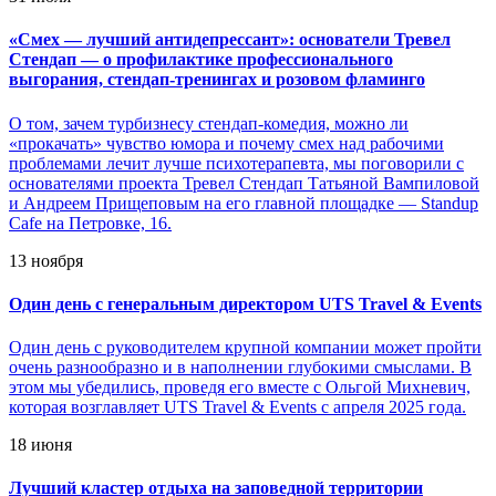
«
Смех — лучший антидепрессант»: основатели Тревел
Стендап — о профилактике профессионального
выгорания, стендап-тренингах и розовом фламинго
О том, зачем турбизнесу стендап-комедия, можно ли
«прокачать» чувство юмора и почему смех над рабочими
проблемами лечит лучше психотерапевта, мы поговорили с
основателями проекта Тревел Стендап Татьяной Вампиловой
и Андреем Прищеповым на его главной площадке — Standup
Cafe на Петровке, 16.
13 ноября
Один день с генеральным директором UTS Travel & Events
Один день с руководителем крупной компании может пройти
очень разнообразно и в наполнении глубокими смыслами. В
этом мы убедились, проведя его вместе с Ольгой Михневич,
которая возглавляет UTS Travel & Events с апреля 2025 года.
18 июня
Лучший кластер отдыха на заповедной территории