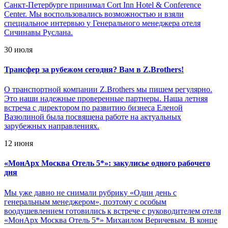
Санкт-Петербурге принимал Cort Inn Hotel & Conference
Center. Мы воспользовались возможностью и взяли
специальное интервью у Генерального менеджера отеля
Сичинавы Руслана.
30 июля
Трансфер за рубежом сегодня? Вам в Z.Brothers!
О транспортной компании Z.Brothers мы пишем регулярно.
Это наши надежные проверенные партнеры. Наша летняя
встреча с директором по развитию бизнеса Еленой
Вазюлиной была посвящена работе на актуальных
зарубежных направлениях.
12 июня
«
МонАрх Москва Отель 5*»: закулисье одного рабочего
дня
Мы уже давно не снимали рубрику «Один день с
генеральным менеджером», поэтому с особым
воодушевлением готовились к встрече с руководителем отеля
«МонАрх Москва Отель 5*» Михаилом Веричевым. В конце