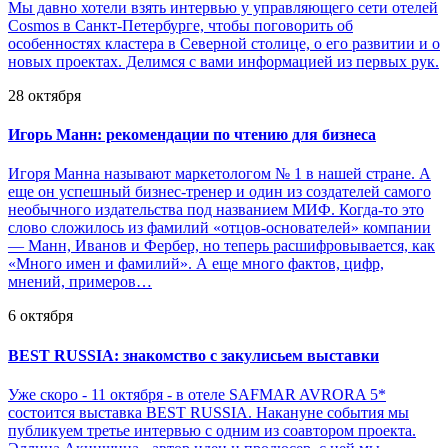
Мы давно хотели взять интервью у управляющего сети отелей
Cosmos в Санкт-Петербурге, чтобы поговорить об
особенностях кластера в Северной столице, о его развитии и о
новых проектах. Делимся с вами информацией из первых рук.
28 октября
Игорь Манн: рекомендации по чтению для бизнеса
Игоря Манна называют маркетологом № 1 в нашей стране. А
еще он успешный бизнес-тренер и один из создателей самого
необычного издательства под названием МИФ. Когда-то это
слово сложилось из фамилий «отцов-основателей» компании
— Манн, Иванов и Фербер, но теперь расшифровывается, как
«Много имен и фамилий». А еще много фактов, цифр,
мнений, примеров…
6 октября
BEST RUSSIA: знакомство с закулисьем выставки
Уже скоро - 11 октября - в отеле SAFMAR AVRORA 5*
состоится выставка BEST RUSSIA. Накануне события мы
публикуем третье интервью с одним из соавтором проекта.