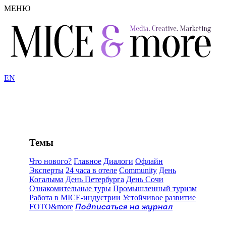
МЕНЮ
EN
Темы
Что нового?
Главное
Диалоги
Офлайн
Эксперты
24 часа в отеле
Community
День
Когалыма
День Петербурга
День Сочи
Ознакомительные туры
Промышленный туризм
Работа в MICE-индустрии
Устойчивое развитие
FOTO&more
Подписаться на журнал