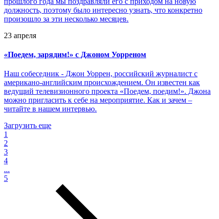
прошлого года мы поздравляли его с приходом на новую
должность, поэтому было интересно узнать, что конкретно
произошло за эти несколько месяцев.
23 апреля
«
Поедем, зарядим!» с Джоном Уорреном
Наш собеседник - Джон Уоррен, российский журналист с
американо-английским происхождением. Он известен как
ведущий телевизионного проекта «Поедем, поедим!». Джона
можно пригласить к себе на мероприятие. Как и зачем –
читайте в нашем интервью.
Загрузить еще
1
2
3
4
...
5