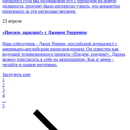
прошлого года мы поздравляли его с приходом на новую
должность, поэтому было интересно узнать, что конкретно
произошло за эти несколько месяцев.
23 апреля
«
Поедем, зарядим!» с Джоном Уорреном
Наш собеседник - Джон Уоррен, российский журналист с
американо-английским происхождением. Он известен как
ведущий телевизионного проекта «Поедем, поедим!». Джона
можно пригласить к себе на мероприятие. Как и зачем –
читайте в нашем интервью.
Загрузить еще
1
2
3
4
...
5