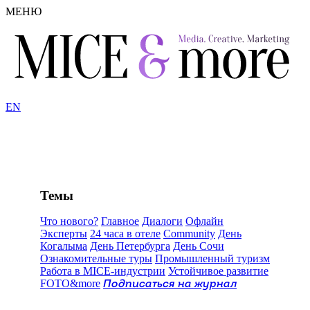
МЕНЮ
EN
Темы
Что нового?
Главное
Диалоги
Офлайн
Эксперты
24 часа в отеле
Community
День
Когалыма
День Петербурга
День Сочи
Ознакомительные туры
Промышленный туризм
Работа в MICE-индустрии
Устойчивое развитие
FOTO&more
Подписаться на журнал