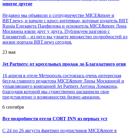
многое другое
Недавно мы объявили о сотрудничестве MICE&more и
BBT.news, и начали с кросс-интервью, которые издатель BBT
Russia Елизавета Панфилова и основатель MICE&more Лина
Москвина взяли друг у друга. Публикуем разговор с
Елизаветой – из него вы узнаете множество подробностей из
жизни портала BBT.news сегодня.
23 мая
Jet Partners: от кресельных продаж до Благодатного огня
16 апреля в отеле Метрополь состоялась очень интересная
беседа главного редактора MICE&more Лины Москвиной и
управляющего компанией Jet Partners Антона Ломакина,
благодаря которой мы существенно расширили свое
представление о возможностях бизнес-авиации.
6 сентября
Все подробности отеля CORT INN из первых уст
С 24 по 26 августа фамтрип подписчиков MICE&more в