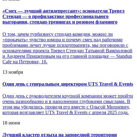
«
Смех — лучший антидепрессант»: основатели Тревел
Стендап — о профилактике профессионального
выгорания, стендап-тренингах и розовом фламинго
О том, зачем турбизнесу стендап-комедия, можно ли
«прокачать» чувство юмора и почему смех над рабочими
проблемами лечит лучше психотерапевта, мы поговорили с
основателями проекта Тревел Стендап Татьяной Вампиловой
и Андреем Прищеповым на его главной площадке — Standup
Cafe на Петровке, 16.
13 ноября
Один день с генеральным директором UTS Travel & Events
Один день с руководителем крупной компании может пройти
очень разнообразно и в наполнении глубокими смыслами. В
этом мы убедились, проведя его вместе с Ольгой Михневич,
которая возглавляет UTS Travel & Events с апреля 2025 года.
18 июня
Лучший кластер отдыха на заповедной территории