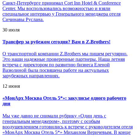
Санкт-Петербурге принимал Cort Inn Hotel & Conference
Center. Мы воспользовались возможностью и взяли
специальное интервью у Генерального менеджера отеля
Сичинавы Руслана.
30 июля
Трансфер за рубежом сегодня? Вам в Z.Brothers!
О транспортной компании Z.Brothers мы пишем регулярно.
Это наши надежные проверенные партнеры. Наша летняя
встреча с директором по развитию бизнеса Еленой
Вазюлиной была посвящена работе на актуальных
зарубежных направлениях.
12 июня
«
МонАрх Москва Отель 5*»: закулисье одного рабочего
дня
Мы уже давно не снимали рубрику «Один день с
генеральным менеджером», поэтому с особым
воодушевлением готовились к встрече с руководителем отеля
«МонАрх Москва Отель 5*» Михаилом Веричевым. В конце