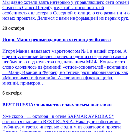
Мы давно хотели взять интервью у управляющего сети отелей
Cosmos в Санкт-Петербурге, чтобы поговорить об
особенностях кластера в Северной столице, о его развитии и о
новых проектах. Делимся с вами информацией из первых рук.
28 октября
Игорь Манн: рекомендации по чтению для бизнеса
Игоря Манна называют маркетологом № 1 в нашей стране. А
еще он успешный бизнес-тренер и один из создателей самого
необычного издательства под названием МИФ. Когда-то это
слово сложилось из фамилий «отцов-основателей» компании
— Манн, Иванов и Фербер, но теперь расшифровывается, как
«Много имен и фамилий». А еще много фактов, цифр,
мнений, примеров…
6 октября
BEST RUSSIA: знакомство с закулисьем выставки
Уже скоро - 11 октября - в отеле SAFMAR AVRORA 5*
состоится выставка BEST RUSSIA. Накануне события мы
публикуем третье интервью с одним из соавтором проекта.