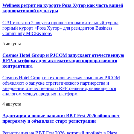
Wellness ретрит на курорте Роза Хутор как часть вашей
корпоративной культуры
С 31 июля по 2 августа прошел ознакомительный тур на
горный курорт «Роза Хутор» для резидентов Business
Community MICE&more.
5 августа
Cosmos Hotel Group и PJCOM запускают отечественную
RFP-платформу для автоматизации корпоративного
контрактинга
Cosmos Hotel Group и технологическая компания PJCOM
объявляют о запуске стратегического партнерства и
внедрении отечественного RFP-решения, являющегося
аналогом международных платформ.
4 августа
Адаптация и новые навыки: BBT Fest 2026 обновляет
программу и объявляет старт регистрации
Регистрация на BBT Fest 2026, который пройдёт в Plaza