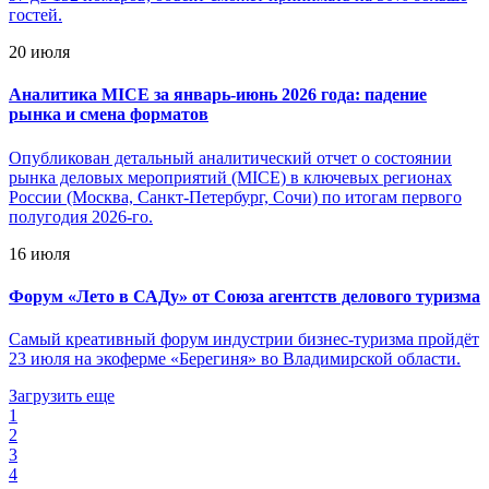
гостей.
20 июля
Аналитика MICE за январь-июнь 2026 года: падение
рынка и смена форматов
Опубликован детальный аналитический отчет о состоянии
рынка деловых мероприятий (MICE) в ключевых регионах
России (Москва, Санкт-Петербург, Сочи) по итогам первого
полугодия 2026-го.
16 июля
Форум «Лето в САДу» от Союза агентств делового туризма
Самый креативный форум индустрии бизнес-туризма пройдёт
23 июля на экоферме «Берегиня» во Владимирской области.
Загрузить еще
1
2
3
4