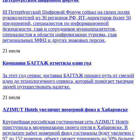
III Петербургский Цифровой Форум собрал на своих полях
руководителей из 30 регионов РФ, ИТ-директоров более 50
предприятий, специалистов по информационной
безопасности, глав и сотрудников муниципалитетов,
специалистов в области цифровизации туризма, глав
региональных МФЦ и других знаковых персон.
21 июля
Компания БАГГАЖ отметила один год
За этот год сервис доставки БАГГАЖ прошел путь от смелой
идеи до технологичного сервиса, который помогает тысячам
людей путешествовать налегке.
21 июля
AZIMUT Hotels увеличит номерной фонд в Хабаровске
Крупнейшая российская гостиничная сеть AZIMUT Hotels
приступила к модернизации своего отеля в Хабаровске. В
результате работ номерной фонд гостиницы будет увеличен с
97 до 152 номеров, объект сможет принимать на 50% больше