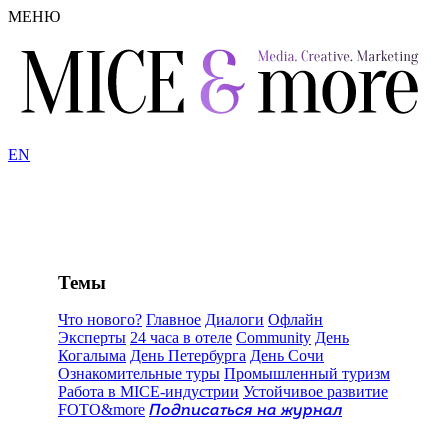
МЕНЮ
EN
Темы
Что нового?
Главное
Диалоги
Офлайн
Эксперты
24 часа в отеле
Community
День
Когалыма
День Петербурга
День Сочи
Ознакомительные туры
Промышленный туризм
Работа в MICE-индустрии
Устойчивое развитие
FOTO&more
Подписаться на журнал