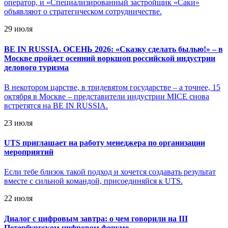
оператор, и «Специализированный застройщик «Саки»
объявляют о стратегическом сотрудничестве.
29 июля
BE IN RUSSIA. ОСЕНЬ 2026: «Сказку сделать былью!» – в
Москве пройдет осенний воркшоп российской индустрии
делового туризма
В некотором царстве, в тридевятом государстве – а точнее, 15
октября в Москве – представители индустрии MICE снова
встретятся на BE IN RUSSIA.
23 июля
UTS приглашает на работу менеджера по организации
мероприятий
Если тебе близок такой подход и хочется создавать результат
вместе с сильной командой, присоединяйся к UTS.
22 июля
Диалог с цифровым завтра: о чем говорили на III
Петербургском цифровом форуме