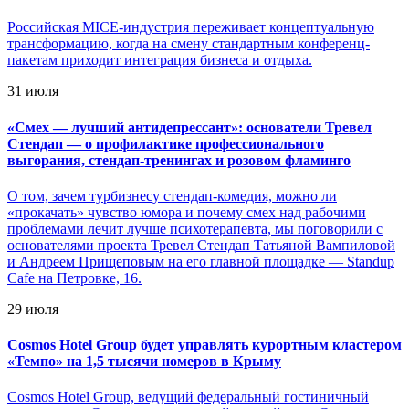
Российская MICE-индустрия переживает концептуальную
трансформацию, когда на смену стандартным конференц-
пакетам приходит интеграция бизнеса и отдыха.
31 июля
«
Смех — лучший антидепрессант»: основатели Тревел
Стендап — о профилактике профессионального
выгорания, стендап-тренингах и розовом фламинго
О том, зачем турбизнесу стендап-комедия, можно ли
«прокачать» чувство юмора и почему смех над рабочими
проблемами лечит лучше психотерапевта, мы поговорили с
основателями проекта Тревел Стендап Татьяной Вампиловой
и Андреем Прищеповым на его главной площадке — Standup
Cafe на Петровке, 16.
29 июля
Cosmos Hotel Group будет управлять курортным кластером
«Темпо» на 1,5 тысячи номеров в Крыму
Cosmos Hotel Group, ведущий федеральный гостиничный