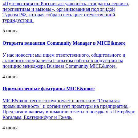
«Путешествия по России: актуальность, стандарты сервиса,
перспективы и вызовы», организованная под эгидой
Туризм.РФ, которая собрала весь цвет отечественной
туриндустрии.
5 июня
Открыта вакансия Community Manager в MICE&more
У нас новости: мы ищем ответственного, общительного и
активного специалиста с опытом работы в индустрии на
позицию менеджера Business Community MICE&more.
4 июня
Промышленные фамтрипы MICE&more
MICE&more тесно сотрудничает с проектом "Открытая
промышленность" и организует промтуры на предприятия.
Предлагаем вашему вниманию отчеты о поездках в Петербург,
Когалым, Екатеринбург и Гжель.
4 июня