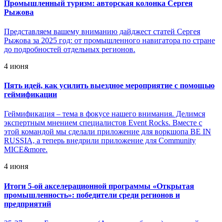
Промышленный туризм: авторская колонка Сергея
Рыжова
Представляем вашему вниманию дайджест статей Сергея
Рыжова за 2025 год: от промышленного навигатора по стране
до подробностей отдельных регионов.
4 июня
Пять идей, как усилить выездное мероприятие с помощью
геймификации
Геймификация – тема в фокусе нашего внимания. Делимся
экспертным мнением специалистов Event Rocks. Вместе с
этой командой мы сделали приложение для воркшопа BE IN
RUSSIA, а теперь внедрили приложение для Community
MICE&more.
4 июня
Итоги 5-ой акселерационной программы «Открытая
промышленность»: победители среди регионов и
предприятий