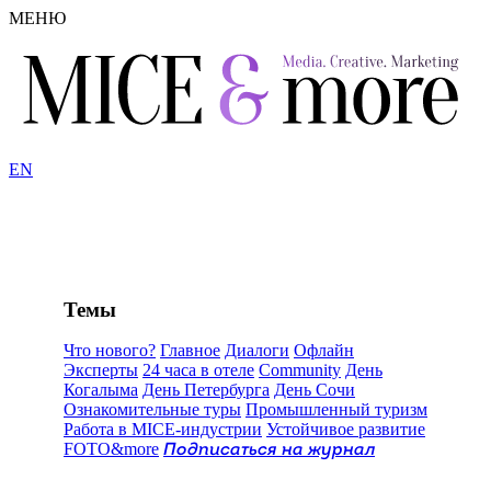
МЕНЮ
EN
Темы
Что нового?
Главное
Диалоги
Офлайн
Эксперты
24 часа в отеле
Community
День
Когалыма
День Петербурга
День Сочи
Ознакомительные туры
Промышленный туризм
Работа в MICE-индустрии
Устойчивое развитие
FOTO&more
Подписаться на журнал