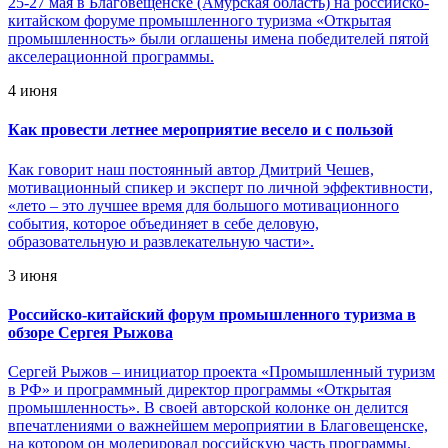
25-27 мая в Благовещенске (Амурская область) на российско-
китайском форуме промышленного туризма «Открытая
промышленность» были оглашены имена победителей пятой
акселерационной программы.
4 июня
Как провести летнее мероприятие весело и с пользой
Как говорит наш постоянный автор Дмитрий Чешев,
мотивационный спикер и эксперт по личной эффективности,
«лето – это лучшее время для большого мотивационного
события, которое объединяет в себе деловую,
образовательную и развлекательную части».
3 июня
Российско-китайский форум промышленного туризма в
обзоре Сергея Рыжова
Сергей Рыжов – инициатор проекта «Промышленный туризм
в РФ» и программный директор программы «Открытая
промышленность». В своей авторской колонке он делится
впечатлениями о важнейшем мероприятии в Благовещенске,
на котором он модерировал российскую часть программы.