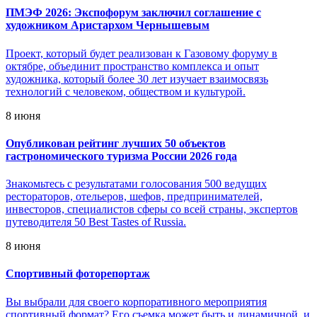
ПМЭФ 2026: Экспофорум заключил соглашение с
художником Аристархом Чернышевым
Проект, который будет реализован к Газовому форуму в
октябре, объединит пространство комплекса и опыт
художника, который более 30 лет изучает взаимосвязь
технологий с человеком, обществом и культурой.
8 июня
Опубликован рейтинг лучших 50 объектов
гастрономического туризма России 2026 года
Знакомьтесь с результатами голосования 500 ведущих
рестораторов, отельеров, шефов, предпринимателей,
инвесторов, специалистов сферы со всей страны, экспертов
путеводителя 50 Best Tastes of Russia.
8 июня
Спортивный фоторепортаж
Вы выбрали для своего корпоративного мероприятия
спортивный формат? Его съемка может быть и динамичной, и