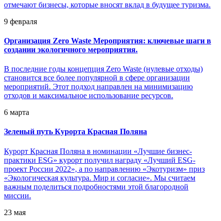
отмечают бизнесы, которые вносят вклад в будущее туризма.
9 февраля
Организация Zero Waste Мероприятия: ключевые шаги в
создании экологичного мероприятия.
В последние годы концепция Zero Waste (нулевые отходы)
становится все более популярной в сфере организации
мероприятий. Этот подход направлен на минимизацию
отходов и максимальное использование ресурсов.
6 марта
Зеленый путь Курорта Красная Поляна
Курорт Красная Поляна в номинации «Лучшие бизнес-
практики ESG» курорт получил награду «Лучший ESG-
проект России 2022», а по направлению «Экотуризм» приз
«Экологическая культура. Мир и согласие». Мы считаем
важным поделиться подробностями этой благородной
миссии.
23 мая