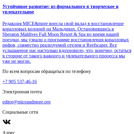
Устойчивое развитие: из формального в творческое и
увлекательное
Редакция MICE&more внесла свой вклад в восстановление
коралловых колоний на Мальдивах. Остановившись в
Sheraton Maldives Full Moon Resort & Spa во время нашей
поездки, мы узнали о программе восстановления коралловых
рифов, совместно реализуемой отелем и Reefscaper. Все
услышанное нас настолько вдохновило, что, конечно, остаться
в стороне от такого важного и увлекательного процесса мы
уже не могли.
По всем вопросам обращаться по телефону
+7 905 537-46-16
Электронная почта
editor@miceandmore.org
Социальные сети
Адрес