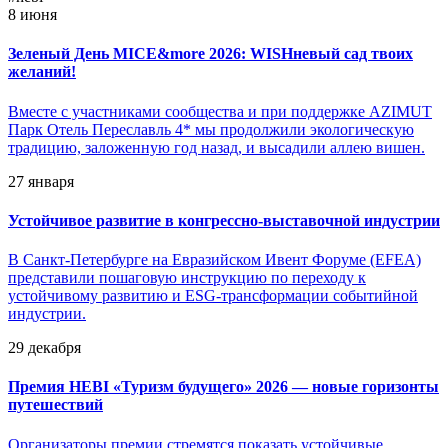
8 июня
Зеленый День MICE&more 2026: WISHневый сад твоих
желаний!
Вместе с участниками сообщества и при поддержке AZIMUT
Парк Отель Переславль 4* мы продолжили экологическую
традицию, заложенную год назад, и высадили аллею вишен.
27 января
Устойчивое развитие в конгрессно-выставочной индустрии
В Санкт-Петербурге на Евразийском Ивент Форуме (EFEA)
представили пошаговую инструкцию по переходу к
устойчивому развитию и ESG-трансформации событийной
индустрии.
29 декабря
Премия HEBI «Туризм будущего» 2026 — новые горизонты
путешествий
Организаторы премии стремятся показать устойчивые