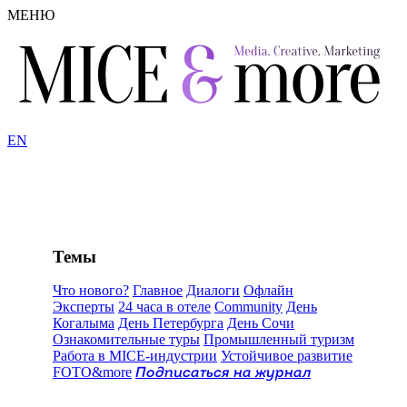
МЕНЮ
EN
Темы
Что нового?
Главное
Диалоги
Офлайн
Эксперты
24 часа в отеле
Community
День
Когалыма
День Петербурга
День Сочи
Ознакомительные туры
Промышленный туризм
Работа в MICE-индустрии
Устойчивое развитие
FOTO&more
Подписаться на журнал