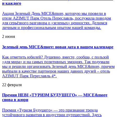
и каждого
Акция Зеленый День MICE&more, которую мы провели в
отеле AZIMUT Парк Отель Переславль, послужила поводом
для серьёзного разговора о «зеленых» ценностях. Делимся
личным и профессиональным опытом нашей команды.
2 июня
Зеленый день MICE&more: новая дата в нашем календаре
Как отметить юбилей? Душевно, вместе, сообща, с пользой
«для мира» и на самых позитивных эмоциях. Так подумали
мы и решили организовать Зеленый день MICE&more, причем
выбрали в качестве партнеров наших давних друзей – отель
AZIMUT Парк Переславль 4*.
22 февраля
Премия HEBI «ТУРИЗМ БУДУЩЕГО» — MICE&more
снова в жюри
Премия «Туризм Будущего» — это признание тренда
устойчивого развития в индустрии путешествий. Здесь