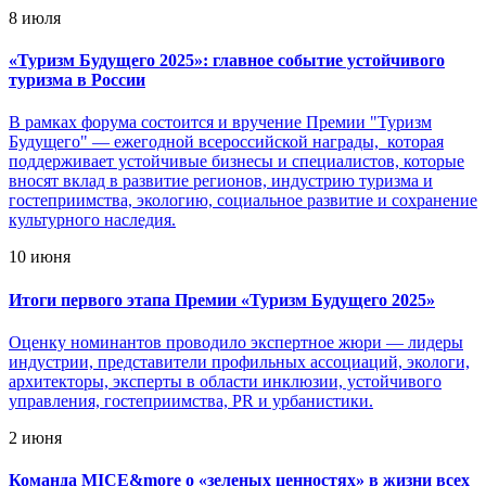
8 июля
«
Туризм Будущего 2025»: главное событие устойчивого
туризма в России
В рамках форума состоится и вручение Премии "Туризм
Будущего" — ежегодной всероссийской награды, которая
поддерживает устойчивые бизнесы и специалистов, которые
вносят вклад в развитие регионов, индустрию туризма и
гостеприимства, экологию, социальное развитие и сохранение
культурного наследия.
10 июня
Итоги первого этапа Премии «Туризм Будущего 2025»
Оценку номинантов проводило экспертное жюри — лидеры
индустрии, представители профильных ассоциаций, экологи,
архитекторы, эксперты в области инклюзии, устойчивого
управления, гостеприимства, PR и урбанистики.
2 июня
Команда MICE&more о «зеленых ценностях» в жизни всех