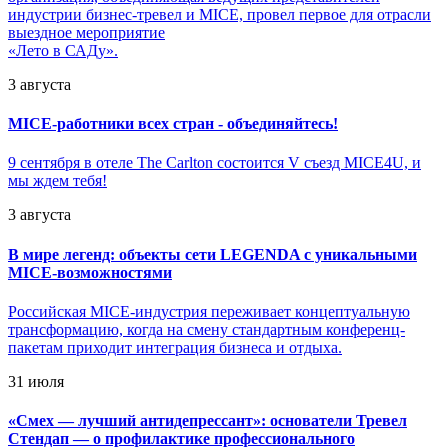
индустрии бизнес-тревел и MICE, провел первое для отрасли
выездное мероприятие
«Лето в САДу».
3 августа
MICE-работники всех стран - объединяйтесь!
9 сентября в отеле The Carlton состоится V съезд MICE4U, и
мы ждем тебя!
3 августа
В мире легенд: объекты сети LEGENDA с уникальными
MICE-возможностями
Российская MICE-индустрия переживает концептуальную
трансформацию, когда на смену стандартным конференц-
пакетам приходит интеграция бизнеса и отдыха.
31 июля
«
Смех — лучший антидепрессант»: основатели Тревел
Стендап — о профилактике профессионального