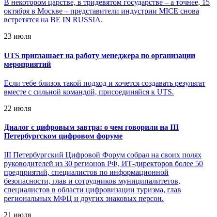
В некотором царстве, в тридевятом государстве – а точнее, 15
октября в Москве – представители индустрии MICE снова
встретятся на BE IN RUSSIA.
23 июля
UTS приглашает на работу менеджера по организации
мероприятий
Если тебе близок такой подход и хочется создавать результат
вместе с сильной командой, присоединяйся к UTS.
22 июля
Диалог с цифровым завтра: о чем говорили на III
Петербургском цифровом форуме
III Петербургский Цифровой Форум собрал на своих полях
руководителей из 30 регионов РФ, ИТ-директоров более 50
предприятий, специалистов по информационной
безопасности, глав и сотрудников муниципалитетов,
специалистов в области цифровизации туризма, глав
региональных МФЦ и других знаковых персон.
21 июля