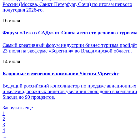
России (Москва, Санкт-Петербург, Сочи) по итогам первого
полугодия 2026-го.
16 июля
Форум «Лето в САДу» от Союза агентств делового туризма
Самый креативный форум индустрии бизнес-туризма пройдёт
23 июля на экоферме «Берегиня» во Владимирской области.
14 июля
Кадровые изменения в компании Sincura Vipservice
Ведущий российский консолидатор по продаже авиационных
и железнодорожных билетов увеличил свою долю в компании
Sincura до 90 процентов.
Загрузить еще
1
2
3
4
...