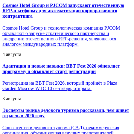
Cosmos Hotel Group и PJCOM запускают отечественную
RFP-платформу для автоматизации корпоративного
контрактинга
Cosmos Hotel Group и технологическая компания PJCOM
объявляют о запуске стратегического партнерства и
внедрении отечественного RFP-решения, являющегося
аналогом международных платформ.
4 августа
Адаптация и новые навыки: BBT Fest 2026 обновляет
программу и объявляет старт регистрации
Регистрация на BBT Fest 2026, который пройдёт в Plaza
Garden Moscow WTC 10 сентября, открыта.
3 августа
Эксперты рынка делового туризма рассказали, чем живет
отрасль в 2026 году
Союз агентств делового туризма (САД), некоммерческая
организация, объединяющая ведущих представителей