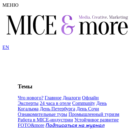
МЕНЮ
EN
Темы
Что нового?
Главное
Диалоги
Офлайн
Эксперты
24 часа в отеле
Community
День
Когалыма
День Петербурга
День Сочи
Ознакомительные туры
Промышленный туризм
Работа в MICE-индустрии
Устойчивое развитие
FOTO&more
Подписаться на журнал