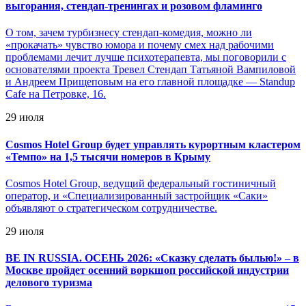
выгорания, стендап-тренингах и розовом фламинго
О том, зачем турбизнесу стендап-комедия, можно ли
«прокачать» чувство юмора и почему смех над рабочими
проблемами лечит лучше психотерапевта, мы поговорили с
основателями проекта Тревел Стендап Татьяной Вампиловой
и Андреем Прищеповым на его главной площадке — Standup
Cafe на Петровке, 16.
29 июля
Cosmos Hotel Group будет управлять курортным кластером
«Темпо» на 1,5 тысячи номеров в Крыму
Cosmos Hotel Group, ведущий федеральный гостиничный
оператор, и «Специализированный застройщик «Саки»
объявляют о стратегическом сотрудничестве.
29 июля
BE IN RUSSIA. ОСЕНЬ 2026: «Сказку сделать былью!» – в
Москве пройдет осенний воркшоп российской индустрии
делового туризма