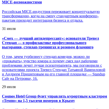
MICE-возможностями
Российская MICE-индустрия переживает концептуальную
трансформацию, когда на смену стандартным конференц-
пакетам приходит интеграция бизнеса и отдыха.
31 июля
«
Смех — лучший антидепрессант»: основатели Тревел
Стендап — о профилактике профессионального
выгорания, стендап-тренингах и розовом фламинго
О том, зачем турбизнесу стендап-комедия, можно ли
«прокачать» чувство юмора и почему смех над рабочими
проблемами лечит лучше психотерапевта, мы поговорили с
основателями проекта Тревел Стендап Татьяной Вампиловой
и Андреем Прищеповым на его главной площадке — Standup
Cafe на Петровке, 16.
29 июля
Cosmos Hotel Group будет управлять курортным кластером
«Темпо» на 1,5 тысячи номеров в Крыму