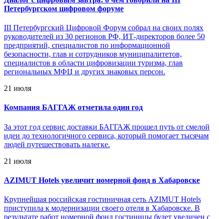
Петербургском цифровом форуме
III Петербургский Цифровой Форум собрал на своих полях
руководителей из 30 регионов РФ, ИТ-директоров более 50
предприятий, специалистов по информационной
безопасности, глав и сотрудников муниципалитетов,
специалистов в области цифровизации туризма, глав
региональных МФЦ и других знаковых персон.
21 июля
Компания БАГГАЖ отметила один год
За этот год сервис доставки БАГГАЖ прошел путь от смелой
идеи до технологичного сервиса, который помогает тысячам
людей путешествовать налегке.
21 июля
AZIMUT Hotels увеличит номерной фонд в Хабаровске
Крупнейшая российская гостиничная сеть AZIMUT Hotels
приступила к модернизации своего отеля в Хабаровске. В
результате работ номерной фонд гостиницы будет увеличен с