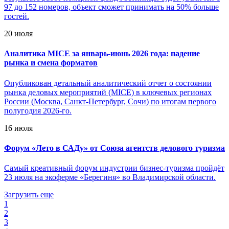
97 до 152 номеров, объект сможет принимать на 50% больше
гостей.
20 июля
Аналитика MICE за январь-июнь 2026 года: падение
рынка и смена форматов
Опубликован детальный аналитический отчет о состоянии
рынка деловых мероприятий (MICE) в ключевых регионах
России (Москва, Санкт-Петербург, Сочи) по итогам первого
полугодия 2026-го.
16 июля
Форум «Лето в САДу» от Союза агентств делового туризма
Самый креативный форум индустрии бизнес-туризма пройдёт
23 июля на экоферме «Берегиня» во Владимирской области.
Загрузить еще
1
2
3