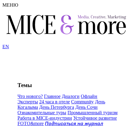
МЕНЮ
EN
Темы
Что нового?
Главное
Диалоги
Офлайн
Эксперты
24 часа в отеле
Community
День
Когалыма
День Петербурга
День Сочи
Ознакомительные туры
Промышленный туризм
Работа в MICE-индустрии
Устойчивое развитие
FOTO&more
Подписаться на журнал