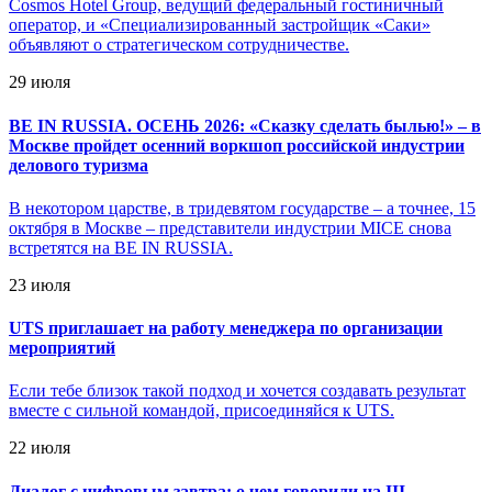
Cosmos Hotel Group, ведущий федеральный гостиничный
оператор, и «Специализированный застройщик «Саки»
объявляют о стратегическом сотрудничестве.
29 июля
BE IN RUSSIA. ОСЕНЬ 2026: «Сказку сделать былью!» – в
Москве пройдет осенний воркшоп российской индустрии
делового туризма
В некотором царстве, в тридевятом государстве – а точнее, 15
октября в Москве – представители индустрии MICE снова
встретятся на BE IN RUSSIA.
23 июля
UTS приглашает на работу менеджера по организации
мероприятий
Если тебе близок такой подход и хочется создавать результат
вместе с сильной командой, присоединяйся к UTS.
22 июля
Диалог с цифровым завтра: о чем говорили на III