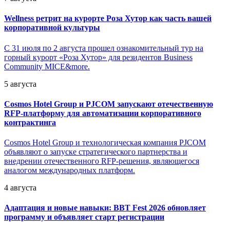
Wellness ретрит на курорте Роза Хутор как часть вашей
корпоративной культуры
С 31 июля по 2 августа прошел ознакомительный тур на
горный курорт «Роза Хутор» для резидентов Business
Community MICE&more.
5 августа
Cosmos Hotel Group и PJCOM запускают отечественную
RFP-платформу для автоматизации корпоративного
контрактинга
Cosmos Hotel Group и технологическая компания PJCOM
объявляют о запуске стратегического партнерства и
внедрении отечественного RFP-решения, являющегося
аналогом международных платформ.
4 августа
Адаптация и новые навыки: BBT Fest 2026 обновляет
программу и объявляет старт регистрации