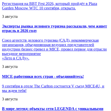
Регистрация на BBT Fest 2026, который пройдёт в Plaza
Garden Moscow WTC 10 сентября, открыта.
3 августа
Эксперты рынка делового туризма рассказали, чем живет
отрасль в 2026 году
Союз агентств делового туризма (САД), некоммерческая
организация, объединяющая ведущих представителей
индустрии бизнес-тревел и MICE, провел первое для отрасли
выездное мероприятие
«Лето в САДу».
3 августа
MICE-работники всех стран - объединяйтесь!
9 сентября в отеле The Carlton состоится V съезд MICE4U, и
мы ждем тебя!
3 августа
В мире легенд: объекты сети LEGENDA с уникальными