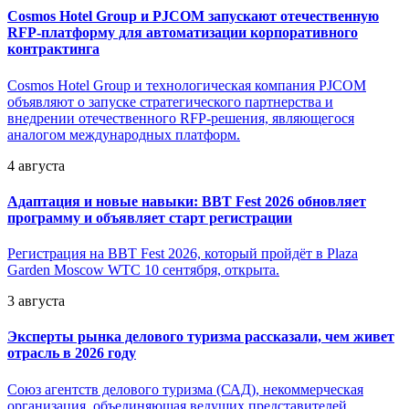
Cosmos Hotel Group и PJCOM запускают отечественную
RFP-платформу для автоматизации корпоративного
контрактинга
Cosmos Hotel Group и технологическая компания PJCOM
объявляют о запуске стратегического партнерства и
внедрении отечественного RFP-решения, являющегося
аналогом международных платформ.
4 августа
Адаптация и новые навыки: BBT Fest 2026 обновляет
программу и объявляет старт регистрации
Регистрация на BBT Fest 2026, который пройдёт в Plaza
Garden Moscow WTC 10 сентября, открыта.
3 августа
Эксперты рынка делового туризма рассказали, чем живет
отрасль в 2026 году
Союз агентств делового туризма (САД), некоммерческая
организация, объединяющая ведущих представителей