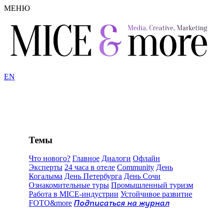
МЕНЮ
EN
Темы
Что нового?
Главное
Диалоги
Офлайн
Эксперты
24 часа в отеле
Community
День
Когалыма
День Петербурга
День Сочи
Ознакомительные туры
Промышленный туризм
Работа в MICE-индустрии
Устойчивое развитие
FOTO&more
Подписаться на журнал