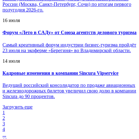
России (Москва, Санкт-Петербург, Сочи) по итогам первого
полугодия 2026-го.
16 июля
Форум «Лето в САДу» от Союза агентств делового туризма
Самый креативный форум индустрии бизнес-туризма пройдёт
23 июля на экоферме «Берегиня» во Владимирской области.
14 июля
Кадровые изменения в компании Sincura Vipservice
Ведущий российский консолидатор по продаже авиационных
и железнодорожных билетов увеличил свою долю в компании
Sincura до 90 процентов.
Загрузить еще
1
2
3
4
...