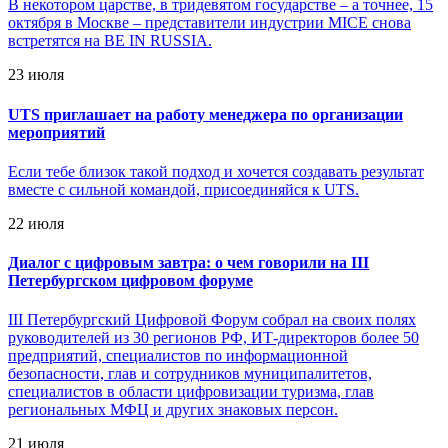
В некотором царстве, в тридевятом государстве – а точнее, 15
октября в Москве – представители индустрии MICE снова
встретятся на BE IN RUSSIA.
23 июля
UTS приглашает на работу менеджера по организации
мероприятий
Если тебе близок такой подход и хочется создавать результат
вместе с сильной командой, присоединяйся к UTS.
22 июля
Диалог с цифровым завтра: о чем говорили на III
Петербургском цифровом форуме
III Петербургский Цифровой Форум собрал на своих полях
руководителей из 30 регионов РФ, ИТ-директоров более 50
предприятий, специалистов по информационной
безопасности, глав и сотрудников муниципалитетов,
специалистов в области цифровизации туризма, глав
региональных МФЦ и других знаковых персон.
21 июля