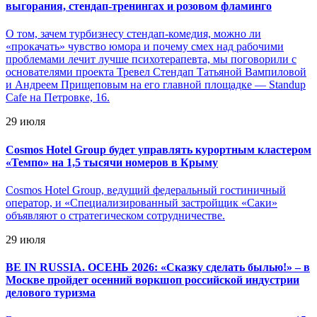
выгорания, стендап-тренингах и розовом фламинго
О том, зачем турбизнесу стендап-комедия, можно ли
«прокачать» чувство юмора и почему смех над рабочими
проблемами лечит лучше психотерапевта, мы поговорили с
основателями проекта Тревел Стендап Татьяной Вампиловой
и Андреем Прищеповым на его главной площадке — Standup
Cafe на Петровке, 16.
29 июля
Cosmos Hotel Group будет управлять курортным кластером
«Темпо» на 1,5 тысячи номеров в Крыму
Cosmos Hotel Group, ведущий федеральный гостиничный
оператор, и «Специализированный застройщик «Саки»
объявляют о стратегическом сотрудничестве.
29 июля
BE IN RUSSIA. ОСЕНЬ 2026: «Сказку сделать былью!» – в
Москве пройдет осенний воркшоп российской индустрии
делового туризма