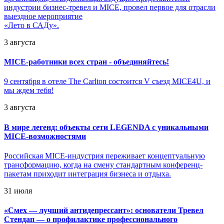
индустрии бизнес-тревел и MICE, провел первое для отрасли
выездное мероприятие
«Лето в САДу».
3 августа
MICE-работники всех стран - объединяйтесь!
9 сентября в отеле The Carlton состоится V съезд MICE4U, и
мы ждем тебя!
3 августа
В мире легенд: объекты сети LEGENDA с уникальными
MICE-возможностями
Российская MICE-индустрия переживает концептуальную
трансформацию, когда на смену стандартным конференц-
пакетам приходит интеграция бизнеса и отдыха.
31 июля
«
Смех — лучший антидепрессант»: основатели Тревел
Стендап — о профилактике профессионального