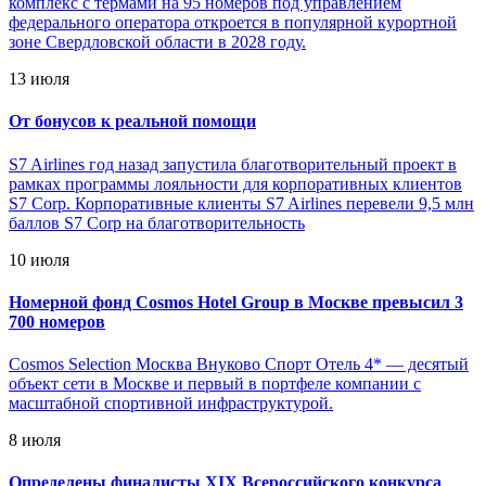
комплекс с термами на 95 номеров под управлением
федерального оператора откроется в популярной курортной
зоне Свердловской области в 2028 году.
13 июля
От бонусов к реальной помощи
S7 Airlines год назад запустила благотворительный проект в
рамках программы лояльности для корпоративных клиентов
S7 Corp. Корпоративные клиенты S7 Airlines перевели 9,5 млн
баллов S7 Corp на благотворительность
10 июля
Номерной фонд Cosmos Hotel Group в Москве превысил 3
700 номеров
Cosmos Selection Москва Внуково Спорт Отель 4* — десятый
объект сети в Москве и первый в портфеле компании с
масштабной спортивной инфраструктурой.
8 июля
Определены финалисты XIX Всероссийского конкурса