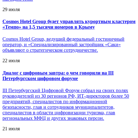
29 июля
Cosmos Hotel Group будет управлять курортным кластером
«Темпо» на 1,5 тысячи номеров в Крыму
Cosmos Hotel Group, ведущий федеральный гостиничный
оператор, и «Специализированный застройщик «Саки»
объявляют о стратегическом сотрудничестве.
22 июля
Диалог с цифровым завтра: о чем говорили на III
Петербургском цифровом форуме
III Петербургский Цифровой Форум собрал на своих полях
руководителей из 30 регионов РФ, ИТ-директоров более 50
предприятий, специалистов по информационной
безопасности, глав и сотрудников муниципалитетов,
специалистов в области цифровизации туризма, глав
региональных МФЦ и других знаковых персон.
21 июля