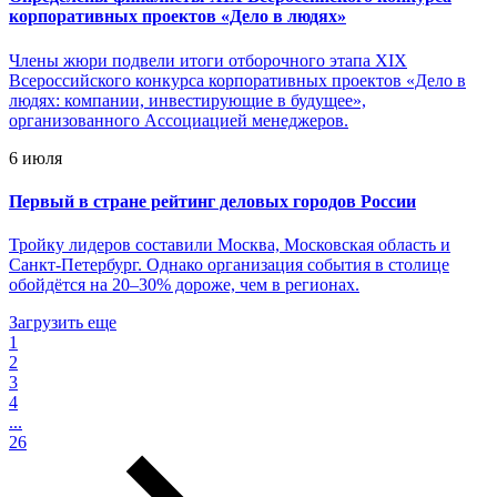
корпоративных проектов «Дело в людях»
Члены жюри подвели итоги отборочного этапа XIX
Всероссийского конкурса корпоративных проектов «Дело в
людях: компании, инвестирующие в будущее»,
организованного Ассоциацией менеджеров.
6 июля
Первый в стране рейтинг деловых городов России
Тройку лидеров составили Москва, Московская область и
Санкт-Петербург. Однако организация события в столице
обойдётся на 20–30% дороже, чем в регионах.
Загрузить еще
1
2
3
4
...
26