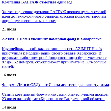
Компания БАГГАЖ отметила один год
За этот год сервис доставки БАГГАЖ прошел путь от смелой
идеи до технологичного сервиса, который помогает тысячам
людей путешествовать налегке.
21 июля
AZIMUT Hotels увеличит номерной фонд в Хабаровске
Крупнейшая российская гостиничная сеть AZIMUT Hotels
приступила к модернизации своего отеля в Хабаровске. В
результате работ номерной фонд гостиницы будет увеличен с
97 до 152 номеров, объект сможет принимать на 50% больше
гостей.
16 июля
Форум «Лето в САДу» от Союза агентств делового туризма
Самый креативный форум индустрии бизнес-туризма пройдёт
23 июля на экоферме «Берегиня» во Владимирской области.
14 июля