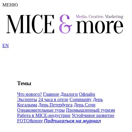
МЕНЮ
EN
Темы
Что нового?
Главное
Диалоги
Офлайн
Эксперты
24 часа в отеле
Community
День
Когалыма
День Петербурга
День Сочи
Ознакомительные туры
Промышленный туризм
Работа в MICE-индустрии
Устойчивое развитие
FOTO&more
Подписаться на журнал