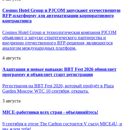
Cosmos Hotel Group и PJCOM запускают отечественную
RFP-платформу для автоматизации корпоративного
контрактинга
Cosmos Hotel Group и технологическая компания PJCOM
объявляют о запуске стратегического партнерства и
внедрении отечественного RFP-решения, являющегося
аналогом международных платформ.
4 августа
Адаптация и новые навыки: BBT Fest 2026 обновляет
программу и объявляет старт регистрации
Регистрация на BBT Fest 2026, который пройдёт в Plaza
Garden Moscow WTC 10 сентября, открыта.
3 августа
MICE-работники всех стран - объединяйтесь!
9 сентября в отеле The Carlton состоится V съезд MICE4U, и
мы ждем тебя!