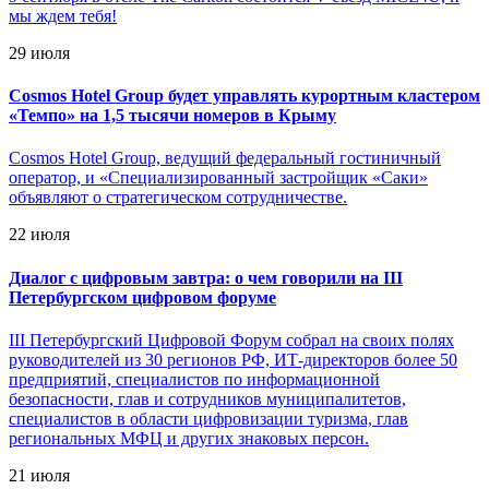
мы ждем тебя!
29 июля
Cosmos Hotel Group будет управлять курортным кластером
«Темпо» на 1,5 тысячи номеров в Крыму
Cosmos Hotel Group, ведущий федеральный гостиничный
оператор, и «Специализированный застройщик «Саки»
объявляют о стратегическом сотрудничестве.
22 июля
Диалог с цифровым завтра: о чем говорили на III
Петербургском цифровом форуме
III Петербургский Цифровой Форум собрал на своих полях
руководителей из 30 регионов РФ, ИТ-директоров более 50
предприятий, специалистов по информационной
безопасности, глав и сотрудников муниципалитетов,
специалистов в области цифровизации туризма, глав
региональных МФЦ и других знаковых персон.
21 июля