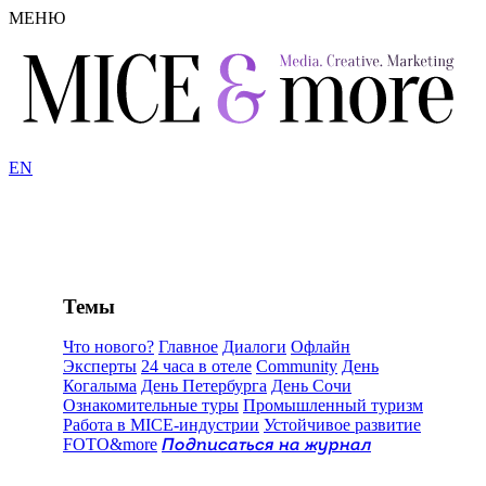
МЕНЮ
EN
Темы
Что нового?
Главное
Диалоги
Офлайн
Эксперты
24 часа в отеле
Community
День
Когалыма
День Петербурга
День Сочи
Ознакомительные туры
Промышленный туризм
Работа в MICE-индустрии
Устойчивое развитие
FOTO&more
Подписаться на журнал