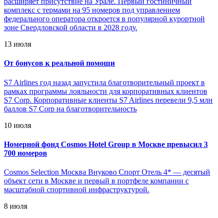
расширяет присутствие на Урале. Первый гостиничный
комплекс с термами на 95 номеров под управлением
федерального оператора откроется в популярной курортной
зоне Свердловской области в 2028 году.
13 июля
От бонусов к реальной помощи
S7 Airlines год назад запустила благотворительный проект в
рамках программы лояльности для корпоративных клиентов
S7 Corp. Корпоративные клиенты S7 Airlines перевели 9,5 млн
баллов S7 Corp на благотворительность
10 июля
Номерной фонд Cosmos Hotel Group в Москве превысил 3
700 номеров
Cosmos Selection Москва Внуково Спорт Отель 4* — десятый
объект сети в Москве и первый в портфеле компании с
масштабной спортивной инфраструктурой.
8 июля