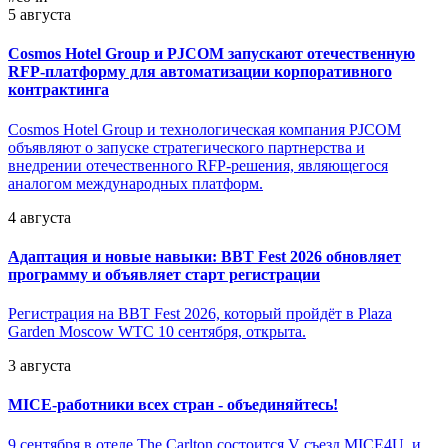
5 августа
Cosmos Hotel Group и PJCOM запускают отечественную
RFP-платформу для автоматизации корпоративного
контрактинга
Cosmos Hotel Group и технологическая компания PJCOM
объявляют о запуске стратегического партнерства и
внедрении отечественного RFP-решения, являющегося
аналогом международных платформ.
4 августа
Адаптация и новые навыки: BBT Fest 2026 обновляет
программу и объявляет старт регистрации
Регистрация на BBT Fest 2026, который пройдёт в Plaza
Garden Moscow WTC 10 сентября, открыта.
3 августа
MICE-работники всех стран - объединяйтесь!
9 сентября в отеле The Carlton состоится V съезд MICE4U, и