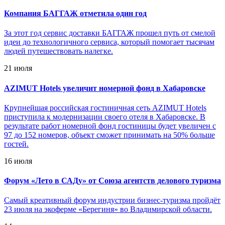
Компания БАГГАЖ отметила один год
За этот год сервис доставки БАГГАЖ прошел путь от смелой
идеи до технологичного сервиса, который помогает тысячам
людей путешествовать налегке.
21 июля
AZIMUT Hotels увеличит номерной фонд в Хабаровске
Крупнейшая российская гостиничная сеть AZIMUT Hotels
приступила к модернизации своего отеля в Хабаровске. В
результате работ номерной фонд гостиницы будет увеличен с
97 до 152 номеров, объект сможет принимать на 50% больше
гостей.
16 июля
Форум «Лето в САДу» от Союза агентств делового туризма
Самый креативный форум индустрии бизнес-туризма пройдёт
23 июля на экоферме «Берегиня» во Владимирской области.