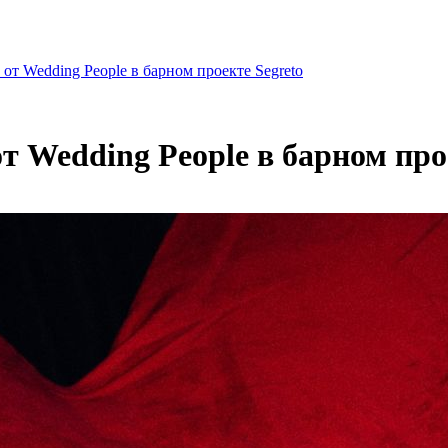
т Wedding People в барном проекте Segreto
 Wedding People в барном прое