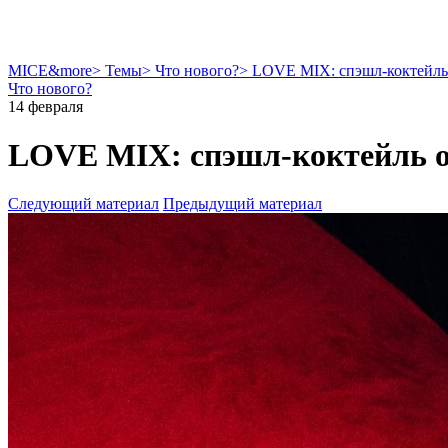
MICE&more
>
Темы
>
Что нового?
>
LOVE MIX: спэшл-коктейль о
Что нового?
14 февраля
LOVE MIX: спэшл-коктейль от
Следующий материал
Предыдущий материал