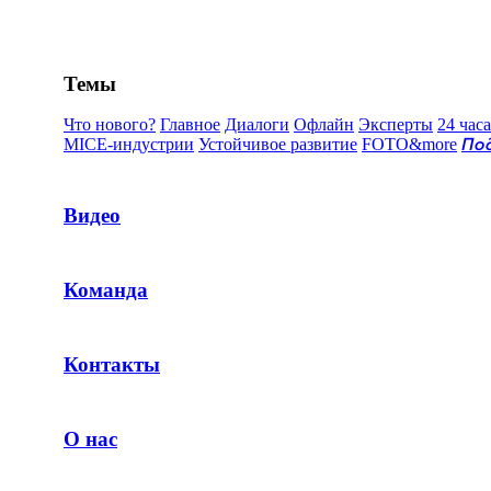
Темы
Что нового?
Главное
Диалоги
Офлайн
Эксперты
24 часа
MICE-индустрии
Устойчивое развитие
FOTO&more
По
Видео
Команда
Контакты
О нас