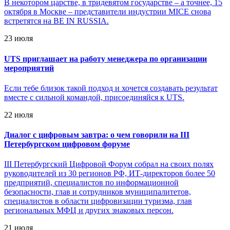
В некотором царстве, в тридевятом государстве – а точнее, 15
октября в Москве – представители индустрии MICE снова
встретятся на BE IN RUSSIA.
23 июля
UTS приглашает на работу менеджера по организации
мероприятий
Если тебе близок такой подход и хочется создавать результат
вместе с сильной командой, присоединяйся к UTS.
22 июля
Диалог с цифровым завтра: о чем говорили на III
Петербургском цифровом форуме
III Петербургский Цифровой Форум собрал на своих полях
руководителей из 30 регионов РФ, ИТ-директоров более 50
предприятий, специалистов по информационной
безопасности, глав и сотрудников муниципалитетов,
специалистов в области цифровизации туризма, глав
региональных МФЦ и других знаковых персон.
21 июля