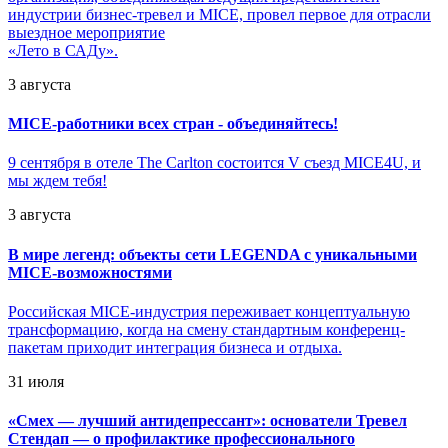
индустрии бизнес-тревел и MICE, провел первое для отрасли
выездное мероприятие
«Лето в САДу».
3 августа
MICE-работники всех стран - объединяйтесь!
9 сентября в отеле The Carlton состоится V съезд MICE4U, и
мы ждем тебя!
3 августа
В мире легенд: объекты сети LEGENDA с уникальными
MICE-возможностями
Российская MICE-индустрия переживает концептуальную
трансформацию, когда на смену стандартным конференц-
пакетам приходит интеграция бизнеса и отдыха.
31 июля
«
Смех — лучший антидепрессант»: основатели Тревел
Стендап — о профилактике профессионального