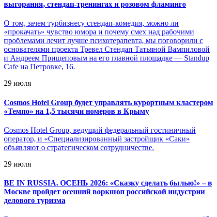
выгорания, стендап-тренингах и розовом фламинго
О том, зачем турбизнесу стендап-комедия, можно ли
«прокачать» чувство юмора и почему смех над рабочими
проблемами лечит лучше психотерапевта, мы поговорили с
основателями проекта Тревел Стендап Татьяной Вампиловой
и Андреем Прищеповым на его главной площадке — Standup
Cafe на Петровке, 16.
29 июля
Cosmos Hotel Group будет управлять курортным кластером
«Темпо» на 1,5 тысячи номеров в Крыму
Cosmos Hotel Group, ведущий федеральный гостиничный
оператор, и «Специализированный застройщик «Саки»
объявляют о стратегическом сотрудничестве.
29 июля
BE IN RUSSIA. ОСЕНЬ 2026: «Сказку сделать былью!» – в
Москве пройдет осенний воркшоп российской индустрии
делового туризма