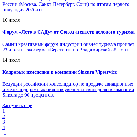
России (Москва, Санкт-Петербург, Сочи) по итогам первого
полугодия 2026-го.
16 июля
Форум «Лето в САДу» от Союза агентств делового туризма
Самый креативный форум индустрии бизнес-туризма пройдёт
23 июля на экоферме «Берегиня» во Владимирской области.
14 июля
Кадровые изменения в компании Sincura Vipservice
Ведущий российский консолидатор по продаже авиационных
и железнодорожных билетов увеличил свою долю в компании
Sincura до 90 процентов.
Загрузить еще
1
2
3
4
...