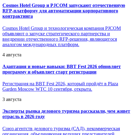
Cosmos Hotel Group и PJCOM запускают отечественную
RFP-платформу для автоматизации корпоративного
контрактинга
Cosmos Hotel Group и технологическая компания PJCOM
объявляют о запуске стратегического партнерства и
внедрении отечественного RFP-решения, являющегося
аналогом международных платформ.
4 августа
Адаптация и новые навыки: BBT Fest 2026 обновляет
программу и объявляет старт регистрации
Регистрация на BBT Fest 2026, который пройдёт в Plaza
Garden Moscow WTC 10 сентября, открыта.
3 августа
Эксперты рынка делового туризма рассказали, чем живет
отрасль в 2026 году
Союз агентств делового туризма (САД), некоммерческая
организация, объединяющая ведущих представителей