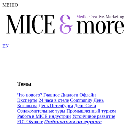
МЕНЮ
EN
Темы
Что нового?
Главное
Диалоги
Офлайн
Эксперты
24 часа в отеле
Community
День
Когалыма
День Петербурга
День Сочи
Ознакомительные туры
Промышленный туризм
Работа в MICE-индустрии
Устойчивое развитие
FOTO&more
Подписаться на журнал