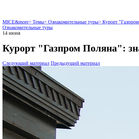
MICE&more
>
Темы
>
Ознакомительные туры
>
Курорт "Газпром
Ознакомительные туры
14 июня
Курорт "Газпром Поляна": з
Следующий материал
Предыдущий материал