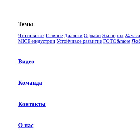
Темы
Что нового?
Главное
Диалоги
Офлайн
Эксперты
24 часа
MICE-индустрии
Устойчивое развитие
FOTO&more
По
Видео
Команда
Контакты
О нас