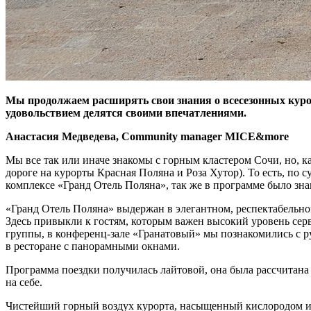
Мы продолжаем расширять свои знания о всесезонных куро
удовольствием делятся своими впечатлениями.
Анастасия Медведева, Community manager MICE&more
Мы все так или иначе знакомы с горным кластером Сочи, но, к
дороге на курорты Красная Поляна и Роза Хутор). То есть, по
комплексе «Гранд Отель Поляна», так же в программе было зн
«Гранд Отель Поляна» выдержан в элегантном, респектабельно
Здесь привыкли к гостям, которым важен высокий уровень серв
группы, в конференц-зале «Гранатовый» мы познакомились с р
в ресторане с панорамными окнами.
Программа поездки получилась лайтовой, она была рассчитана 
на себе.
Чистейший горный воздух курорта, насыщенный кислородом и ф