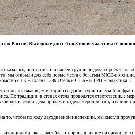
ртах России. Выходные дни с 6 по 8 июня участники Commun
ак оказалось, почти никто в нашей группе не делал проекты на 
 сути, мы открыли для себя новые места с богатым MICE-потенци
акомство с ГК «Поляна 1389 Отель и СПА» и ТРЦ «Галактика».
м стиле, отражающем историю создания туристической инфрастр
иса. По традиции, в стенах отеля проводятся ответственные мер
уководителями отдела продаж и отдела мероприятий, изучили пр
на то, чтобы по ходу двухдневной инспекции, мы смогли прочув
итонцидами, оказывает благотворное влияние на организм, спо