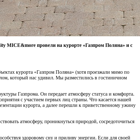
ity MICE&more провели на курорте «Газпром Поляна» и с
объектах курорта «Газпром Поляна» (хотя проезжали мимо по
алом, который нас удивил. Мы разместились в гостиничном
уктуры Газпрома. Он передает атмосферу статуса и комфорта.
оприятия с участием первых лиц страны. Что касается нашей
езентации курорта, а далее перешли к приветственному ужину
ствовать атмосферу, проникнуться природой, сосредоточиться
собствуя здоровому сну и приливу энергии. Если для своей