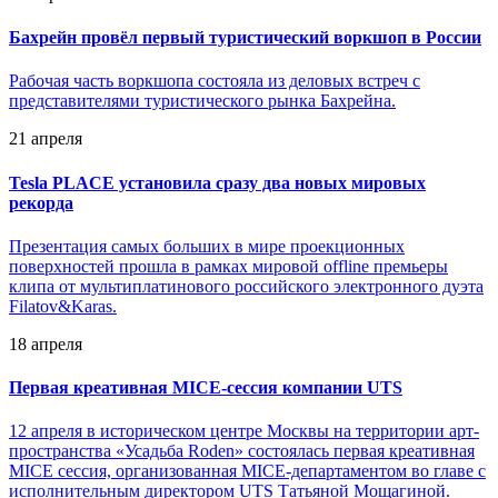
Бахрейн провёл первый туристический воркшоп в России
Рабочая часть воркшопа состояла из деловых встреч с
представителями туристического рынка Бахрейна.
21 апреля
Tesla PLACE установила сразу два новых мировых
рекорда
Презентация самых больших в мире проекционных
поверхностей прошла в рамках мировой offline премьеры
клипа от мультиплатинового российского электронного дуэта
Filatov&Karas.
18 апреля
Первая креативная MICE-сессия компании UTS
12 апреля в историческом центре Москвы на территории арт-
пространства «Усадьба Roden» состоялась первая креативная
MICE сессия, организованная MICE-департаментом во главе с
исполнительным директором UTS Татьяной Мощагиной.