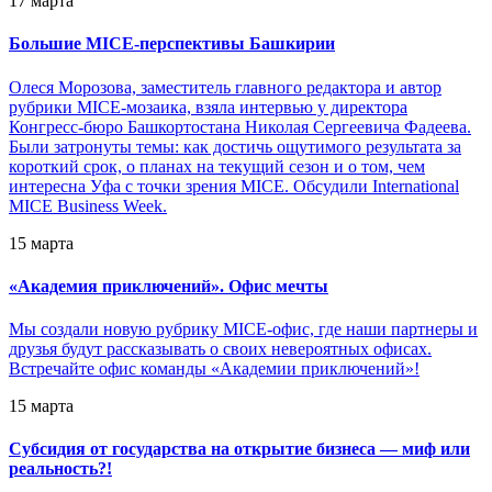
17 марта
Большие MICE-перспективы Башкирии
Олеся Морозова, заместитель главного редактора и автор
рубрики MICE-мозаика, взяла интервью у директора
Конгресс-бюро Башкортостана Николая Сергеевича Фадеева.
Были затронуты темы: как достичь ощутимого результата за
короткий срок, о планах на текущий сезон и о том, чем
интересна Уфа с точки зрения MICE. Обсудили International
MICE Business Week.
15 марта
«
Академия приключений». Офис мечты
Мы создали новую рубрику MICE-офис, где наши партнеры и
друзья будут рассказывать о своих невероятных офисах.
Встречайте офис команды «Академии приключений»!
15 марта
Субсидия от государства на открытие бизнеса — миф или
реальность?!