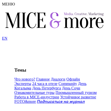
МЕНЮ
EN
Темы
Что нового?
Главное
Диалоги
Офлайн
Эксперты
24 часа в отеле
Community
День
Когалыма
День Петербурга
День Сочи
Ознакомительные туры
Промышленный туризм
Работа в MICE-индустрии
Устойчивое развитие
FOTO&more
Подписаться на журнал