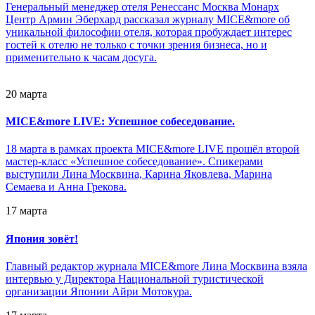
Генеральный менеджер отеля Ренессанс Москва Монарх
Центр Армин Эберхард рассказал журналу MICE&more об
уникальной философии отеля, которая пробуждает интерес
гостей к отелю не только с точки зрения бизнеса, но и
применительно к часам досуга.
20 марта
MICE&more LIVE: Успешное собеседование.
18 марта в рамках проекта MICE&more LIVE прошёл второй
мастер-класс «Успешное собеседование». Спикерами
выступили Лина Москвина, Карина Яковлева, Марина
Семаева и Анна Грекова.
17 марта
Япония зовёт!
Главный редактор журнала MICE&more Лина Москвина взяла
интервью у Директора Национальной туристической
организации Японии Айри Мотокура.