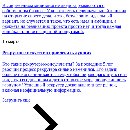
В современном мире многие люди задумываются о
собственном бизнесе. У кого-то есть первоначальный капитал
на открытие своего дела, и это, безусловно, идеальный
вариант, но случается и такое, что есть идея и амбиции, а
бюджета на реализацию проекта просто нет, и тогда каждая
копейка становится ценной и ощутимой.
15 марта
Рекрутинг: искусство привлекать лучших
Кто такие рекрутеры-консультанты? За последние 5 лет
рабочий процесс рекрутера сильно изменился. Его задачи
больше не ограничиваются тем, чтобы широко раскинуть сети
и ждать, сегодня он выходит в открытое море, вооружившись
гарпуном! Успешный рекрутер досконально знает рынок,
включая неофициальную информацию.
Загрузить еще