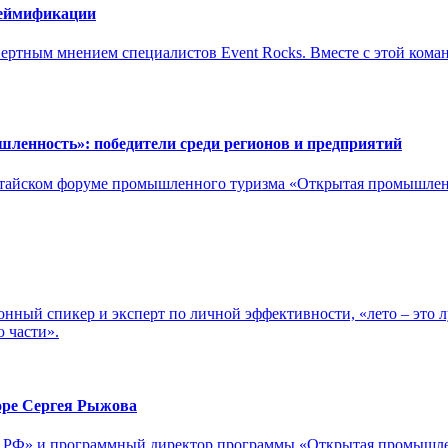
геймификации
пертным мнением специалистов Event Rocks. Вместе с этой ком
ленность»: победители среди регионов и предприятий
-китайском форуме промышленного туризма «Открытая промышле
ный спикер и эксперт по личной эффективности, «лето – это л
ю части».
оре Сергея Рыжова
РФ» и программный директор программы «Открытая промышленн