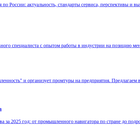
по России: актуальность, стандарты сервиса, перспективы и вы
ивного специалиста с опытом работы в индустрии на позицию м
енность" и организует промтуры на предприятия. Предлагаем в
а
 за 2025 год: от промышленного навигатора по стране до подр