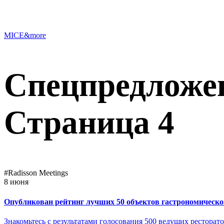
MICE&more
Спецпредлож
Страница 4
#Radisson Meetings
8 июня
Опубликован рейтинг лучших 50 объектов гастрономическог
Знакомьтесь с результатами голосования 500 ведущих ресторато