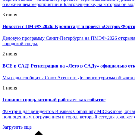
о важнейшем мероприятии в Благовещенске, на котором он мо
3 июня
Новости с ПМЭФ-2026: Кронштадт и проект «Остров Фортов
Деловую программу Санкт-Петербурга на ПМЭФ-2026 открыла 
городской среды.
2 июня
ВСЕ в САД! Регистрация на «Лето в САДу» официально от
Мы рады сообщить: Союз Агентств Делового туризма объявил о
1 июня
Гонконг: город, который работает как событие
Фамтрип для резидентов Business Community MICE&more, орган
полноценным погружением в город, который сегодня заявляет 
Загрузить еще