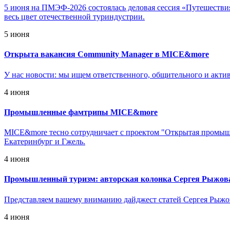
5 июня на ПМЭФ-2026 состоялась деловая сессия «Путешествия 
весь цвет отечественной туриндустрии.
5 июня
Открыта вакансия Community Manager в MICE&more
У нас новости: мы ищем ответственного, общительного и акт
4 июня
Промышленные фамтрипы MICE&more
MICE&more тесно сотрудничает с проектом "Открытая промышл
Екатеринбург и Гжель.
4 июня
Промышленный туризм: авторская колонка Сергея Рыжов
Представляем вашему вниманию дайджест статей Сергея Рыжова
4 июня