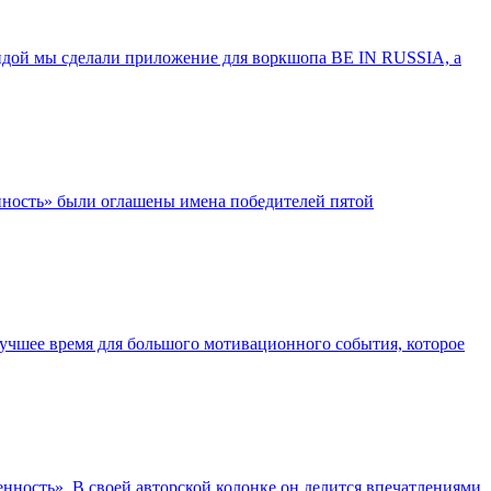
андой мы сделали приложение для воркшопа BE IN RUSSIA, а
нность» были оглашены имена победителей пятой
учшее время для большого мотивационного события, которое
ость». В своей авторской колонке он делится впечатлениями