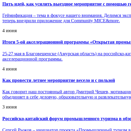
Пять идей, как усилить выездное мероприятие с помощью 
Геймификация – тема в фокусе нашего внимания. Делимся экс
теперь внедрили приложение для Community MICE&more.
4 июня
Итоги 5-ой акселерационной программы «Открытая промыш
25-27 мая в Благовещенске (Амурская область) на российско
акселерационной программы.
4 июня
Как провести летнее мероприятие весело и с пользой
Как говорит наш постоянный автор Дмитрий Чешев, мотивацион
объединяет в себе деловую, образовательную и развлекательну
3 июня
Российско-китайский форум промышленного туризма в обз
Сергей Рыжов – инициатор проекта «Промышленный туризм в 