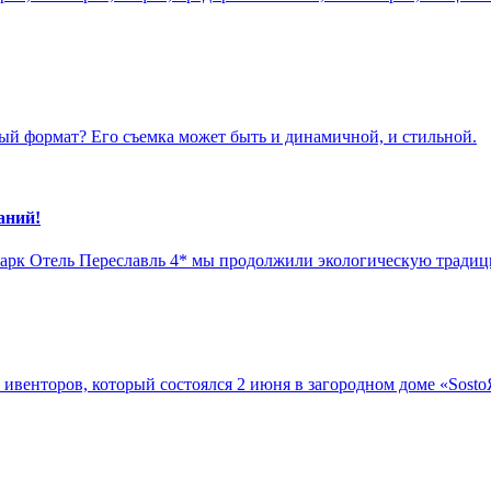
ый формат? Его съемка может быть и динамичной, и стильной.
аний!
рк Отель Переславль 4* мы продолжили экологическую традици
х ивенторов, который состоялся 2 июня в загородном доме «Sos