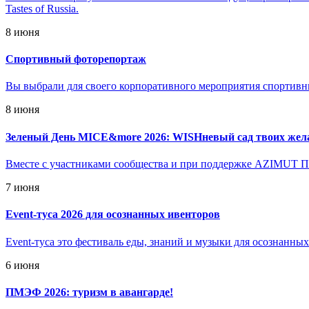
Tastes of Russia.
8 июня
Спортивный фоторепортаж
Вы выбрали для своего корпоративного мероприятия спортивн
8 июня
Зеленый День MICE&more 2026: WISHневый сад твоих жел
Вместе с участниками сообщества и при поддержке AZIMUT Па
7 июня
Event-туса 2026 для осознанных ивенторов
Event-туса это фестиваль еды, знаний и музыки для осознанны
6 июня
ПМЭФ 2026: туризм в авангарде!