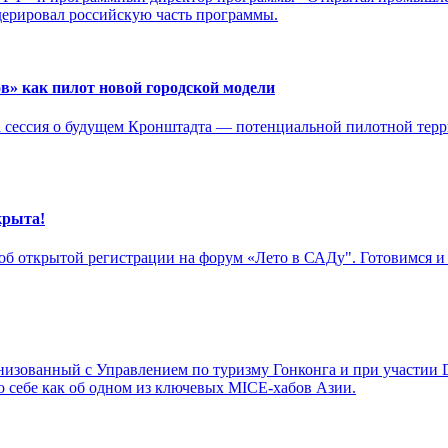
дерировал российскую часть программы.
» как пилот новой городской модели
сессия о будущем Кронштадта — потенциальной пилотной терри
крыта!
б открытой регистрации на форум «Лето в САДу". Готовимся и ж
изованный с Управлением по туризму Гонконга и при участии DM
о себе как об одном из ключевых MICE-хабов Азии.