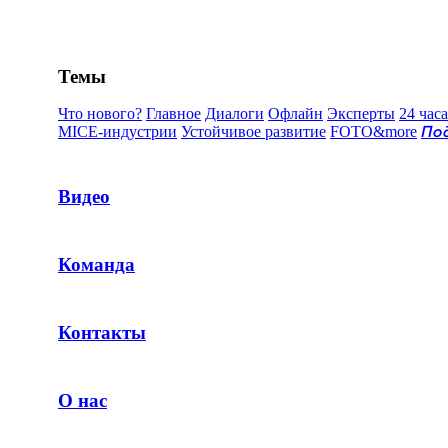
Темы
Что нового?
Главное
Диалоги
Офлайн
Эксперты
24 часа
MICE-индустрии
Устойчивое развитие
FOTO&more
По
Видео
Команда
Контакты
О нас