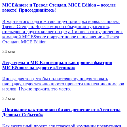
MICE&more и Тревел Стендап. MICE Edition – веселее
вместе! Присоединяйтесь!
В марте этого года в жизнь индустрии ярко ворвался проект
Тревел Стендап. Через юмор он объединил турагентов,
отельеров и других коллег по цеху. 1 июня в сотрудничестве с
командой MICE&more стартует новое направление - Тревел
Стендап. MICE Edition.
24 мая
Лес, термы и MICE-потенциал: как прошел фамтрип
MICE&more на курорте «Лесники»
Иногда для того, чтобы по-настоящему почувствовать
площадку, недостаточно просто провести инспекцию номеров
и залов. Нужно прожить это место.
22 мая
«
Признание как топливо»: бизнес-решение от «Агентства
Деловых Событий»
Как ежегодный проект для страховой компании превратился