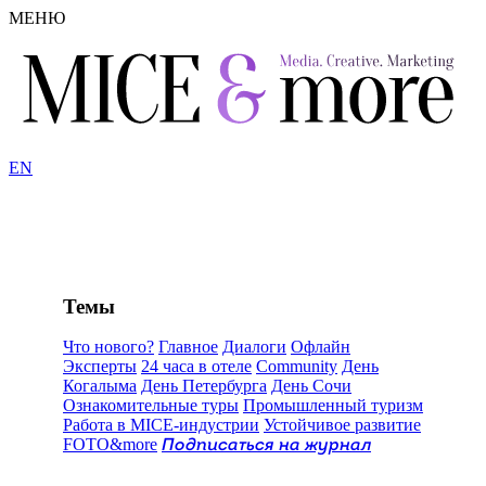
МЕНЮ
EN
Темы
Что нового?
Главное
Диалоги
Офлайн
Эксперты
24 часа в отеле
Community
День
Когалыма
День Петербурга
День Сочи
Ознакомительные туры
Промышленный туризм
Работа в MICE-индустрии
Устойчивое развитие
FOTO&more
Подписаться на журнал