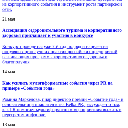
из корпоративного события в инструмент роста партнерской
сети.
21 мая
Ассоциация оздоровительного туризма и корпоративного
здоровья приглашает к участию в конкурсе
Конкурс проводится уже 7-й год подряд и нацелен на
популяризацию лучших практик российских предприятий,
развивающих программы корпоративного здоровья и
благополучия.
14 мая
Как усилить мультиформатные события через PR на
примере «События года»
Ромина Маркелова, пиар-директор премии «Событие года» и
основательница пиар-агентства Belka PR, рассуждает о том,
как PR помогает мультиформатным мероприятиям выжить в
перегретом инфополе.
13 мая