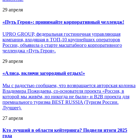
29 апреля
«
Путь Героя»: принимайте корпоративный челлендж!
UPRO GROUP, федеральная гостиничная управляющая
компания, входящая в ТОП-10 крупнейших операторов
России, объявила о старте масштабного корпоративного
челленджа «Путь Героя».
29 апреля
«
Алиса, включи загородный отдых!»
Мы с радостью сообщаем, что возвращается авторская колонка
Владимира Пожидаева, со-основателя проекта «Россия, в
которой мы живём, но никогда не были» и B2B проекта для
премиального туризма BEST RUSSIA (Туризм России.
Лучшее).
27 апреля
Кто лучший в области кейтеринга? Подвели итоги 2025
года