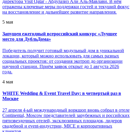
директора Visit Qatar - Абдулазиз Али Аль-Мавлави. В нём
отражены ключевые меры поддержки гостей и текущий фокус
на восстановление и дальнейшее развитие направления.
5 мая
Запущен ежегодный всероссийский конкурс «Лучшее
место для ДубльДома»
Победитель получит готовый модульный дом в уникальной
локации, который можно использовать для самых разных
социальных проектов: от создания экотроп до организации
научной станции. Приём заявок открыт до 1 августа 2026
года.
4 мая
WHITE Wedding & Event Travel Day: в четвертый раз в
Москве
27 апреля 4-ый международный воркшоп вновь собрал в отеле
Continental, Moscow представителей зарубежных и российских
пятизвездочных отелей, эксклюзивных площадок, лидеров
свадебной и event-индустрии, MICE и корпоративных
клиентов.