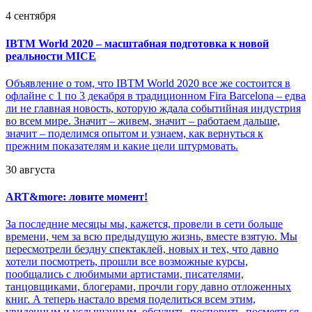
4 сентября
IBTM World 2020 – масштабная подготовка к новой
реальности MICE
Объявление о том, что IBTM World 2020 все же состоится в
офлайне с 1 по 3 декабря в традиционном Fira Barcelona – едва
ли не главная новость, которую ждала событийная индустрия
во всем мире. Значит – живем, значит – работаем дальше,
значит – поделимся опытом и узнаем, как вернуться к
прежним показателям и какие цели штурмовать.
30 августа
ART&more: ловите момент!
За последние месяцы мы, кажется, провели в сети больше
времени, чем за всю предыдущую жизнь, вместе взятую. Мы
пересмотрели бездну спектаклей, новых и тех, что давно
хотели посмотреть, прошли все возможные курсы,
пообщались с любимыми артистами, писателями,
танцовщиками, блогерами, прочли гору давно отложенных
книг. А теперь настало время поделиться всем этим,
увиденным и услышанным, обсудить, поспорить, посмеяться.