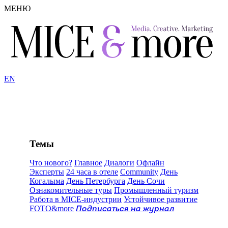
МЕНЮ
EN
Темы
Что нового?
Главное
Диалоги
Офлайн
Эксперты
24 часа в отеле
Community
День
Когалыма
День Петербурга
День Сочи
Ознакомительные туры
Промышленный туризм
Работа в MICE-индустрии
Устойчивое развитие
FOTO&more
Подписаться на журнал