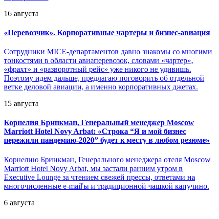
16 августа
«
Перевозчик». Корпоративные чартеры и бизнес-авиация
Сотрудники MICE-департаментов давно знакомы со многими
тонкостями в области авиаперевозок, словами «чартер»,
«фрахт» и «разворотный рейс» уже никого не удивишь.
Поэтому идем дальше, предлагаю поговорить об отдельной
ветке деловой авиации, а именно корпоративных джетах.
15 августа
Корнелия Бринкман, Генеральный менеджер Moscow
Marriott Hotel Novy Arbat: «Строка “Я и мой бизнес
пережили пандемию-2020” будет к месту в любом резюме»
Корнелию Бринкман, Генерального менеджера отеля Moscow
Marriott Hotel Novy Arbat, мы застали ранним утром в
Executive Lounge за чтением свежей прессы, ответами на
многочисленные e-mail'ы и традиционной чашкой капучино.
6 августа