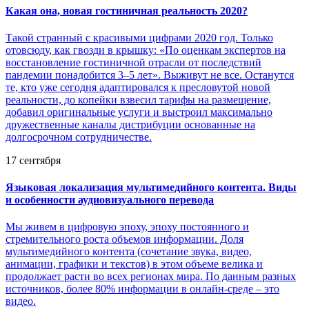
Какая она, новая гостиничная реальность 2020?
Такой странный с красивыми цифрами 2020 год. Только
отовсюду, как гвозди в крышку: «По оценкам экспертов на
восстановление гостиничной отрасли от последствий
пандемии понадобится 3–5 лет». Выживут не все. Останутся
те, кто уже сегодня адаптировался к пресловутой новой
реальности, до копейки взвесил тарифы на размещение,
добавил оригинальные услуги и выстроил максимально
дружественные каналы дистрибуции основанные на
долгосрочном сотрудничестве.
17 сентября
Языковая локализация мультимедийного контента. Виды
и особенности аудиовизуального перевода
Мы живем в цифровую эпоху, эпоху постоянного и
стремительного роста объемов информации. Доля
мультимедийного контента (сочетание звука, видео,
анимации, графики и текстов) в этом объеме велика и
продолжает расти во всех регионах мира. По данным разных
источников, более 80% информации в онлайн-среде – это
видео.