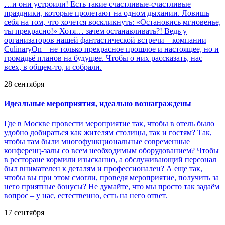
…и они устроили! Есть такие счастливые-счастливые
праздники, которые пролетают на одном дыхании. Ловишь
себя на том, что хочется воскликнуть: «Остановись мгновенье,
ты прекрасно!» Хотя… зачем останавливать?! Ведь у
организаторов нашей фантастической встречи – компании
CulinaryOn – не только прекрасное прошлое и настоящее, но и
громадьё планов на будущее. Чтобы о них рассказать, нас
всех, в общем-то, и собрали.
28 сентября
Идеальные мероприятия, идеально вознаграждены
Где в Москве провести мероприятие так, чтобы в отель было
удобно добираться как жителям столицы, так и гостям? Так,
чтобы там были многофункциональные современные
конференц-залы со всем необходимым оборудованием? Чтобы
в ресторане кормили изысканно, а обслуживающий персонал
был внимателен к деталям и профессионален? А еще так,
чтобы вы при этом смогли, проведя мероприятие, получить за
него приятные бонусы? Не думайте, что мы просто так задаём
вопрос – у нас, естественно, есть на него ответ.
17 сентября