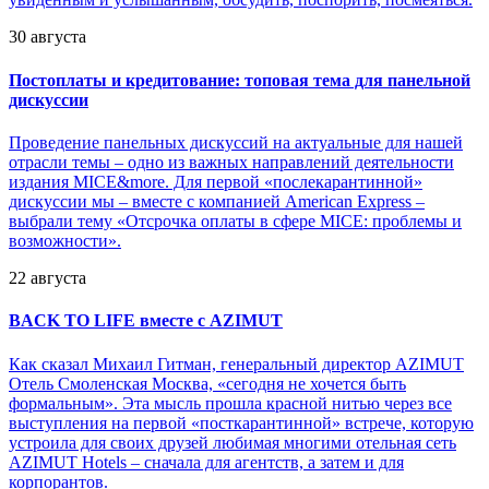
30 августа
Постоплаты и кредитование: топовая тема для панельной
дискуссии
Проведение панельных дискуссий на актуальные для нашей
отрасли темы – одно из важных направлений деятельности
издания MICE&more. Для первой «послекарантинной»
дискуссии мы – вместе с компанией American Express –
выбрали тему «Отсрочка оплаты в сфере MICE: проблемы и
возможности».
22 августа
BACK TO LIFE вместе с AZIMUT
Как сказал Михаил Гитман, генеральный директор AZIMUT
Отель Смоленская Москва, «сегодня не хочется быть
формальным». Эта мысль прошла красной нитью через все
выступления на первой «посткарантинной» встрече, которую
устроила для своих друзей любимая многими отельная сеть
AZIMUT Hotels – сначала для агентств, а затем и для
корпорантов.