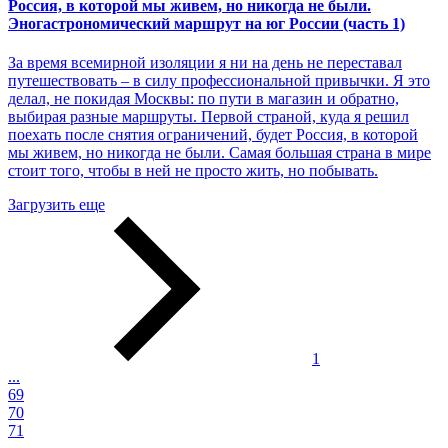
Россия, в которой мы живем, но никогда не были.
Эногастрономический маршрут на юг России (часть 1)
За время всемирной изоляции я ни на день не переставал
путешествовать – в силу профессиональной привычки. Я это
делал, не покидая Москвы: по пути в магазин и обратно,
выбирая разные маршруты. Первой страной, куда я решил
поехать после снятия ограничений, будет Россия, в которой
мы живем, но никогда не были. Самая большая страна в мире
стоит того, чтобы в ней не просто жить, но побывать.
Загрузить еще
1
...
69
70
71