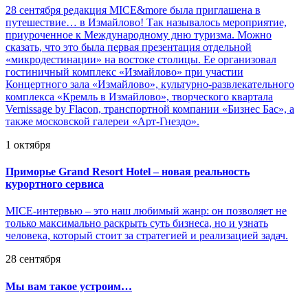
28 сентября редакция MICE&more была приглашена в
путешествие… в Измайлово! Так называлось мероприятие,
приуроченное к Международному дню туризма. Можно
сказать, что это была первая презентация отдельной
«микродестинации» на востоке столицы. Ее организовал
гостиничный комплекс «Измайлово» при участии
Концертного зала «Измайлово», культурно-развлекательного
комплекса «Кремль в Измайлово», творческого квартала
Vernissage by Flacon, транспортной компании «Бизнес Бас», а
также московской галереи «Арт-Гнездо».
1 октября
Приморье Grand Resort Hotel – новая реальность
курортного сервиса
MICE-интервью – это наш любимый жанр: он позволяет не
только максимально раскрыть суть бизнеса, но и узнать
человека, который стоит за стратегией и реализацией задач.
28 сентября
Мы вам такое устроим…