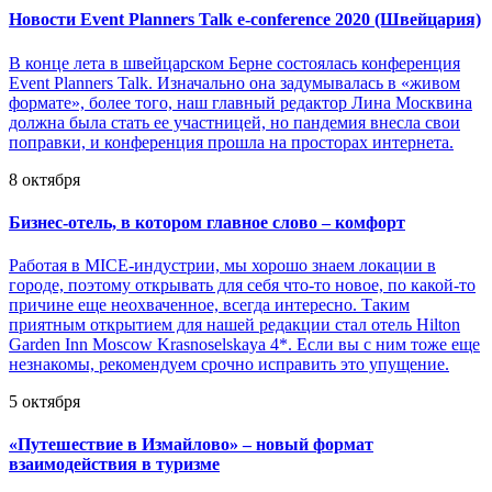
Новости Event Planners Talk e-conference 2020 (Швейцария)
В конце лета в швейцарском Берне состоялась конференция
Event Planners Talk. Изначально она задумывалась в «живом
формате», более того, наш главный редактор Лина Москвина
должна была стать ее участницей, но пандемия внесла свои
поправки, и конференция прошла на просторах интернета.
8 октября
Бизнес-отель, в котором главное слово – комфорт
Работая в MICE-индустрии, мы хорошо знаем локации в
городе, поэтому открывать для себя что-то новое, по какой-то
причине еще неохваченное, всегда интересно. Таким
приятным открытием для нашей редакции стал отель Hilton
Garden Inn Moscow Krasnoselskaya 4*. Если вы с ним тоже еще
незнакомы, рекомендуем срочно исправить это упущение.
5 октября
«
Путешествие в Измайлово» – новый формат
взаимодействия в туризме