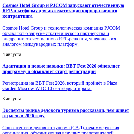
Cosmos Hotel Group и PJCOM запускают отечественную
RFP-платформу для автоматизации корпоративного
контрактинга
Cosmos Hotel Group и технологическая компания PJCOM
объявляют о запуске стратегического партнерства и
внедрении отечественного RFP-решения, являющегося
аналогом международных платформ.
4 августа
Адаптация и новые навыки: BBT Fest 2026 обновляет
программу и объявляет старт регистрации
Регистрация на BBT Fest 2026, который пройдёт в Plaza
Garden Moscow WTC 10 сентября, открыта.
3 августа
Эксперты рынка делового туризма рассказали, чем живет
отрасль в 2026 году
Союз агентств делового туризма (САД), некоммерческая
организация, объединяющая ведущих представителей