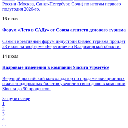
России (Москва, Санкт-Петербург, Сочи) по итогам первого
полугодия 2026-го.
16 июля
Форум «Лето в САДу» от Союза агентств делового туризма
Самый креативный форум индустрии бизнес-туризма пройдёт
23 июля на экоферме «Берегиня» во Владимирской области.
14 июля
Кадровые изменения в компании Sincura Vipservice
Ведущий российский консолидатор по продаже авиационных
и железнодорожных билетов увеличил свою долю в компании
Sincura до 90 процентов.
Загрузить еще
1
2
3
4
...