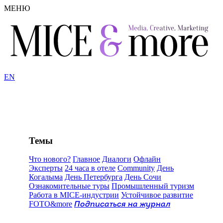
МЕНЮ
EN
Темы
Что нового?
Главное
Диалоги
Офлайн
Эксперты
24 часа в отеле
Community
День
Когалыма
День Петербурга
День Сочи
Ознакомительные туры
Промышленный туризм
Работа в MICE-индустрии
Устойчивое развитие
FOTO&more
Подписаться на журнал