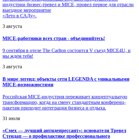
индустрии бизнес-тревел и MICE, провел первое для отрасли
выездное мероприятие
«Лето в САДу».
3 августа
MICE-работники всех стран - объединяйтесь!
9 сентября в отеле The Carlton состоится V съезд MICE4U, и
мы ждем тебя!
3 августа
В мире легенд: объекты сети LEGENDA с уникальными
MICE-возможностями
Российская MICE-индустрия переживает концептуальную
трансформацию, когда на смену стандартным конференц-
пакетам приходит интеграция бизнеса и отдыха.
31 июля
«
Смех — лучший антидепрессант»: основатели Тревел
Стендап — о профилактике профессионального