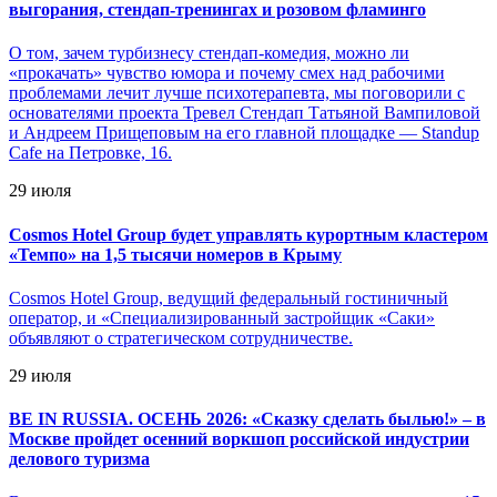
выгорания, стендап-тренингах и розовом фламинго
О том, зачем турбизнесу стендап-комедия, можно ли
«прокачать» чувство юмора и почему смех над рабочими
проблемами лечит лучше психотерапевта, мы поговорили с
основателями проекта Тревел Стендап Татьяной Вампиловой
и Андреем Прищеповым на его главной площадке — Standup
Cafe на Петровке, 16.
29 июля
Cosmos Hotel Group будет управлять курортным кластером
«Темпо» на 1,5 тысячи номеров в Крыму
Cosmos Hotel Group, ведущий федеральный гостиничный
оператор, и «Специализированный застройщик «Саки»
объявляют о стратегическом сотрудничестве.
29 июля
BE IN RUSSIA. ОСЕНЬ 2026: «Сказку сделать былью!» – в
Москве пройдет осенний воркшоп российской индустрии
делового туризма