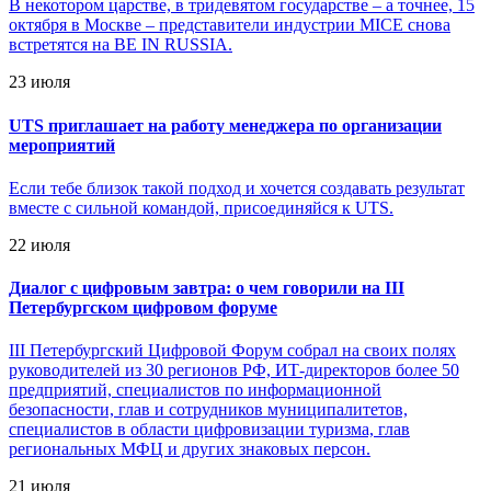
В некотором царстве, в тридевятом государстве – а точнее, 15
октября в Москве – представители индустрии MICE снова
встретятся на BE IN RUSSIA.
23 июля
UTS приглашает на работу менеджера по организации
мероприятий
Если тебе близок такой подход и хочется создавать результат
вместе с сильной командой, присоединяйся к UTS.
22 июля
Диалог с цифровым завтра: о чем говорили на III
Петербургском цифровом форуме
III Петербургский Цифровой Форум собрал на своих полях
руководителей из 30 регионов РФ, ИТ-директоров более 50
предприятий, специалистов по информационной
безопасности, глав и сотрудников муниципалитетов,
специалистов в области цифровизации туризма, глав
региональных МФЦ и других знаковых персон.
21 июля