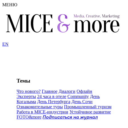
МЕНЮ
EN
Темы
Что нового?
Главное
Диалоги
Офлайн
Эксперты
24 часа в отеле
Community
День
Когалыма
День Петербурга
День Сочи
Ознакомительные туры
Промышленный туризм
Работа в MICE-индустрии
Устойчивое развитие
FOTO&more
Подписаться на журнал