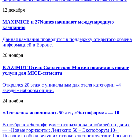
12 декабря
MAXIMICE и 27Names начинают международную
кампанию
Данная кампания проводится в поддержку открытого обмена
информацией в Европе.
26 ноября
В AZIMUT Отель Смоленская Москва появились новые
услуги для MICE-сегмента
Открылся 20 этаж с уникальным для отеля категории «4
звезды» набором опций.
24 ноября
«
Ленэкспо» исполнилось 50 лет, «Экспофорум» — 10
В ноябре в «Экспофоруме» отпраздновали юбилей на двоих
— «Новые горизонты: Ленэкспо 50 – Экспофорум 10».
Праздник собрал ведущих игроков экспоиндустрии России и