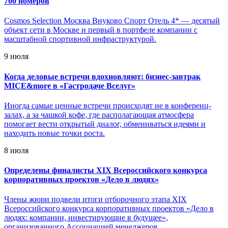
700 номеров
Cosmos Selection Москва Внуково Спорт Отель 4* — десятый
объект сети в Москве и первый в портфеле компании с
масштабной спортивной инфраструктурой.
9 июля
Когда деловые встречи вдохновляют: бизнес-завтрак
MICE&more в «Гастродаче Вселуг»
Иногда самые ценные встречи происходят не в конференц-
залах, а за чашкой кофе, где располагающая атмосфера
помогает вести открытый диалог, обмениваться идеями и
находить новые точки роста.
8 июля
Определены финалисты XIX Всероссийского конкурса
корпоративных проектов «Дело в людях»
Члены жюри подвели итоги отборочного этапа XIX
Всероссийского конкурса корпоративных проектов «Дело в
людях: компании, инвестирующие в будущее»,
организованного Ассоциацией менеджеров.