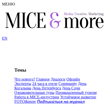
МЕНЮ
EN
Темы
Что нового?
Главное
Диалоги
Офлайн
Эксперты
24 часа в отеле
Community
День
Когалыма
День Петербурга
День Сочи
Ознакомительные туры
Промышленный туризм
Работа в MICE-индустрии
Устойчивое развитие
FOTO&more
Подписаться на журнал