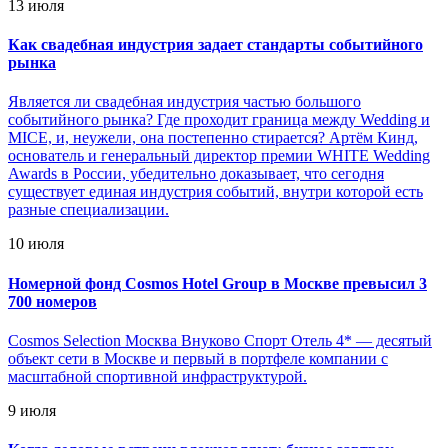
13 июля
Как свадебная индустрия задает стандарты событийного
рынка
Является ли свадебная индустрия частью большого
событийного рынка? Где проходит граница между Wedding и
MICE, и, неужели, она постепенно стирается? Артём Кинд,
основатель и генеральный директор премии WHITE Wedding
Awards в России, убедительно доказывает, что сегодня
существует единая индустрия событий, внутри которой есть
разные специализации.
10 июля
Номерной фонд Cosmos Hotel Group в Москве превысил 3
700 номеров
Cosmos Selection Москва Внуково Спорт Отель 4* — десятый
объект сети в Москве и первый в портфеле компании с
масштабной спортивной инфраструктурой.
9 июля