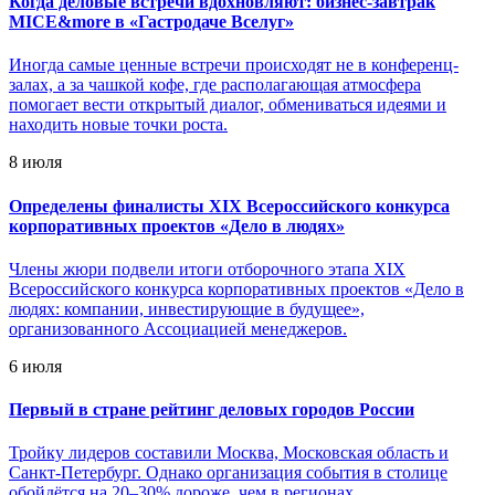
Когда деловые встречи вдохновляют: бизнес-завтрак
MICE&more в «Гастродаче Вселуг»
Иногда самые ценные встречи происходят не в конференц-
залах, а за чашкой кофе, где располагающая атмосфера
помогает вести открытый диалог, обмениваться идеями и
находить новые точки роста.
8 июля
Определены финалисты XIX Всероссийского конкурса
корпоративных проектов «Дело в людях»
Члены жюри подвели итоги отборочного этапа XIX
Всероссийского конкурса корпоративных проектов «Дело в
людях: компании, инвестирующие в будущее»,
организованного Ассоциацией менеджеров.
6 июля
Первый в стране рейтинг деловых городов России
Тройку лидеров составили Москва, Московская область и
Санкт-Петербург. Однако организация события в столице
обойдётся на 20–30% дороже, чем в регионах.