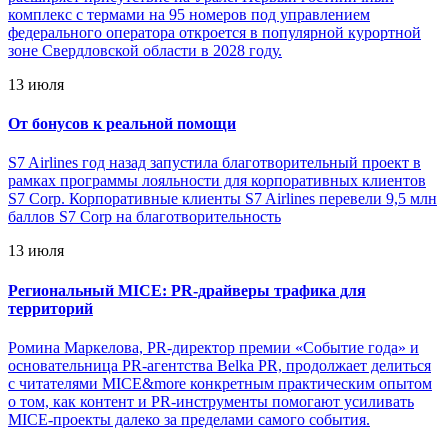
комплекс с термами на 95 номеров под управлением
федерального оператора откроется в популярной курортной
зоне Свердловской области в 2028 году.
13 июля
От бонусов к реальной помощи
S7 Airlines год назад запустила благотворительный проект в
рамках программы лояльности для корпоративных клиентов
S7 Corp. Корпоративные клиенты S7 Airlines перевели 9,5 млн
баллов S7 Corp на благотворительность
13 июля
Региональный MICE: PR-драйверы трафика для
территорий
Ромина Маркелова, PR-директор премии «Событие года» и
основательница PR-агентства Belka PR, продолжает делиться
с читателями MICE&more конкретным практическим опытом
о том, как контент и PR-инструменты помогают усиливать
MICE-проекты далеко за пределами самого события.