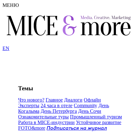
МЕНЮ
EN
Темы
Что нового?
Главное
Диалоги
Офлайн
Эксперты
24 часа в отеле
Community
День
Когалыма
День Петербурга
День Сочи
Ознакомительные туры
Промышленный туризм
Работа в MICE-индустрии
Устойчивое развитие
FOTO&more
Подписаться на журнал