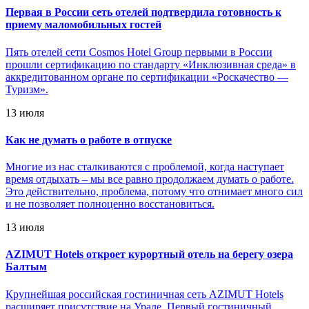
Первая в России сеть отелей подтвердила готовность к
приему маломобильных гостей
Пять отелей сети Cosmos Hotel Group первыми в России
прошли сертификацию по стандарту «Инклюзивная среда» в
аккредитованном органе по сертификации «Роскачество —
Туризм».
13 июля
Как не думать о работе в отпуске
Многие из нас сталкиваются с проблемой, когда наступает
время отдыхать – мы все равно продолжаем думать о работе.
Это действительно, проблема, потому что отнимает много сил
и не позволяет полноценно восстановиться.
13 июля
AZIMUT Hotels откроет курортный отель на берегу озера
Балтым
Крупнейшая российская гостиничная сеть AZIMUT Hotels
расширяет присутствие на Урале. Первый гостиничный