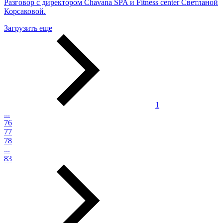
Разговор с директором Chavana SPA и Fitness center Светланой
Корсаковой.
Загрузить еще
1
...
76
77
78
...
83