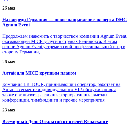
26 мая
На очереди Германия — новое направление эксперта DMC
Agnum Event
Продолжаем знакомить с творчеством компании Аgnum Event,
оказывающей MICE-услуги в странах Бенилюкса. В этом
сезоне Agnum Event устремил свой профессиональный взор в
сторону Германии,
26 мая
Алтай для MICE крупным планом
Компания LB TOUR, принимающий оператор, работает на
Алтае в сегменте индивидуального VIP-обслуживания, а
также организует различные корпоративные выезды,
конференции, тимбилдинги и прочие мероприятия.
23 мая
Всемирный День Открытий от отелей Renaissance