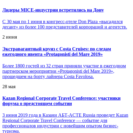
Лидеры MICE-индустрии встретились на Дону
С 30 мая по 1 июня в конгресс-отеле Don Plaza «высадился
десант» из более 100 представителей корпораций и агентств.
2 июня
Экстравагантный круиз с Costa Сruises: по следам
ежегодного ивента «Protagonisti del Mare 2019»
Более 1800 гостей из 32 стран приняли участие в ежегодном
партнерском мероприятии «Protagonisti del Mare 2019»,
прошедшем на борту лайнера Costa Favolosa.
28 мая
Kazan Regional Corporate Travel Conference: участники
форума о предстоящем событии
3 июня 2019 года в Казани АБТ-ACTE Russia проведет Kazan
Regional Corporate Travel Conference — событие для
профессионалов индустрии с новейшим опытом бизнес-
туризма.