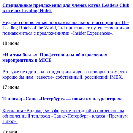
Специальные предложения для членов клуба Leaders Club
в отелях Leading Hotels
Недавно обновленная программа лояльности ассоциации The
Leading Hotels of the World, Ltd приглашает путешественников
познакомиться с предложениями «Insider Experiences».
18 июня
«
И я там был...». Профессионалы об отраслевых
мероприятиях в MICE
Вот уже не один год в индустрии ходят разговоры о том, что
хорошо бы нам «завести» собственный, российский IMEX.
17 июня
Теплоход «Санкт-Петербург» — новая культура отдыха
Компания «ВодоходЪ» в формате тест-драйва презентовала
обновленный теплоход «Санкт-Петербург» класса «Премиум
Плюс».
7 июня