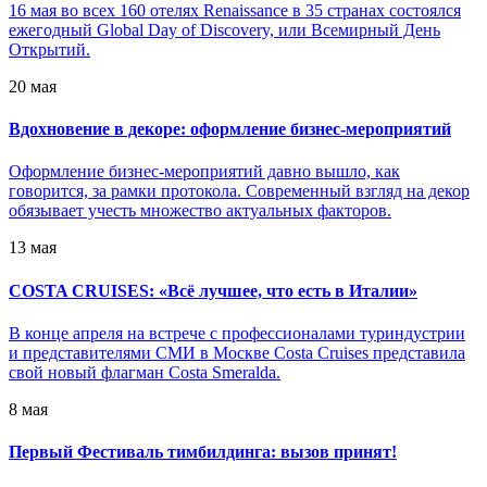
16 мая во всех 160 отелях Renaissance в 35 странах состоялся
ежегодный Global Day of Discovery, или Всемирный День
Открытий.
20 мая
Вдохновение в декоре: оформление бизнес-мероприятий
Оформление бизнес-мероприятий давно вышло, как
говорится, за рамки протокола. Современный взгляд на декор
обязывает учесть множество актуальных факторов.
13 мая
COSTA CRUISES: «Всё лучшее, что есть в Италии»
В конце апреля на встрече с профессионалами туриндустрии
и представителями СМИ в Москве Costa Cruises представила
свой новый флагман Costa Smeralda.
8 мая
Первый Фестиваль тимбилдинга: вызов принят!