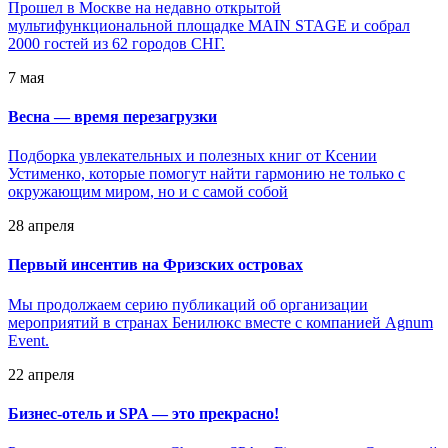
Прошел в Москве на недавно открытой
мультифункциональной площадке MAIN STAGE и собрал
2000 гостей из 62 городов СНГ.
7 мая
Весна — время перезагрузки
Подборка увлекательных и полезных книг от Ксении
Устименко, которые помогут найти гармонию не только с
окружающим миром, но и с самой собой
28 апреля
Первый инсентив на Фризских островах
Мы продолжаем серию публикаций об организации
мероприятий в странах Бенилюкс вместе с компанией Agnum
Event.
22 апреля
Бизнес-отель и SPA — это прекрасно!