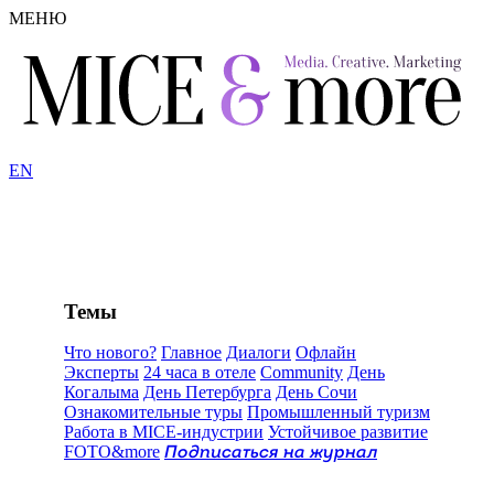
МЕНЮ
EN
Темы
Что нового?
Главное
Диалоги
Офлайн
Эксперты
24 часа в отеле
Community
День
Когалыма
День Петербурга
День Сочи
Ознакомительные туры
Промышленный туризм
Работа в MICE-индустрии
Устойчивое развитие
FOTO&more
Подписаться на журнал