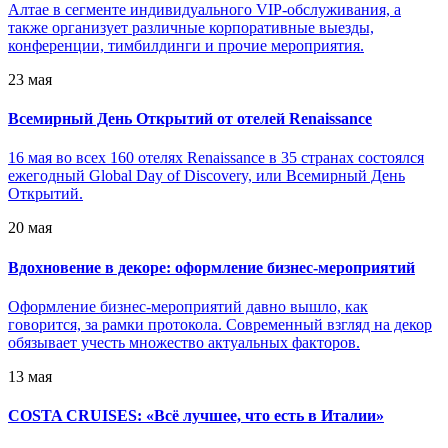
Алтае в сегменте индивидуального VIP-обслуживания, а
также организует различные корпоративные выезды,
конференции, тимбилдинги и прочие мероприятия.
23 мая
Всемирный День Открытий от отелей Renaissance
16 мая во всех 160 отелях Renaissance в 35 странах состоялся
ежегодный Global Day of Discovery, или Всемирный День
Открытий.
20 мая
Вдохновение в декоре: оформление бизнес-мероприятий
Оформление бизнес-мероприятий давно вышло, как
говорится, за рамки протокола. Современный взгляд на декор
обязывает учесть множество актуальных факторов.
13 мая
COSTA CRUISES: «Всё лучшее, что есть в Италии»