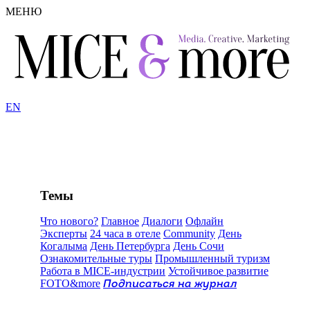
МЕНЮ
EN
Темы
Что нового?
Главное
Диалоги
Офлайн
Эксперты
24 часа в отеле
Community
День
Когалыма
День Петербурга
День Сочи
Ознакомительные туры
Промышленный туризм
Работа в MICE-индустрии
Устойчивое развитие
FOTO&more
Подписаться на журнал