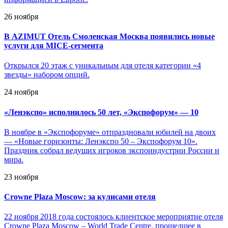
26 ноября
В AZIMUT Отель Смоленская Москва появились новые
услуги для MICE-сегмента
Открылся 20 этаж с уникальным для отеля категории «4
звезды» набором опций.
24 ноября
«
Ленэкспо» исполнилось 50 лет, «Экспофорум» — 10
В ноябре в «Экспофоруме» отпраздновали юбилей на двоих
— «Новые горизонты: Ленэкспо 50 – Экспофорум 10».
Праздник собрал ведущих игроков экспоиндустрии России и
мира.
23 ноября
Crowne Plaza Moscow: за кулисами отеля
22 ноября 2018 года состоялось клиентское мероприятие отеля
Crowne Plaza Moscow – World Trade Centre, прошедшее в