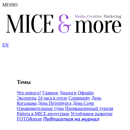
МЕНЮ
EN
Темы
Что нового?
Главное
Диалоги
Офлайн
Эксперты
24 часа в отеле
Community
День
Когалыма
День Петербурга
День Сочи
Ознакомительные туры
Промышленный туризм
Работа в MICE-индустрии
Устойчивое развитие
FOTO&more
Подписаться на журнал