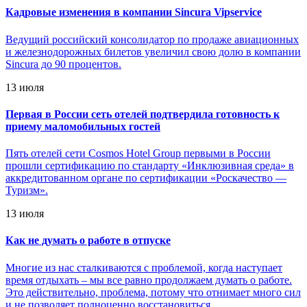
Кадровые изменения в компании Sincura Vipservice
Ведущий российский консолидатор по продаже авиационных
и железнодорожных билетов увеличил свою долю в компании
Sincura до 90 процентов.
13 июля
Первая в России сеть отелей подтвердила готовность к
приему маломобильных гостей
Пять отелей сети Cosmos Hotel Group первыми в России
прошли сертификацию по стандарту «Инклюзивная среда» в
аккредитованном органе по сертификации «Роскачество —
Туризм».
13 июля
Как не думать о работе в отпуске
Многие из нас сталкиваются с проблемой, когда наступает
время отдыхать – мы все равно продолжаем думать о работе.
Это действительно, проблема, потому что отнимает много сил
и не позволяет полноценно восстановиться.