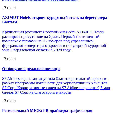
13 июля
AZIMUT Hotels откроет курортный отель на берегу озера
Балтым
Крупнейшая российская гостиничная сеть AZIMUT Hotels
расширяет присутствие на Урале. Первый гостиничный
комплекс с термами на 95 номеров под управлением
федерального оператора откроется в популярной курортной
зоне Свердловской области в 2028 году.
13 июля
От бонусов к реальной помощи
S7 Airlines год назад запустила благотворительный проект в
рамках программы лояльности для корпоративных клиентов
S7 Corp. Корпоративные клиенты S7 Airlines перевели 9,5 млн
баллов S7 Corp на благотворительность
13 июля
Региональный MICE: PR-драйверы трафика для