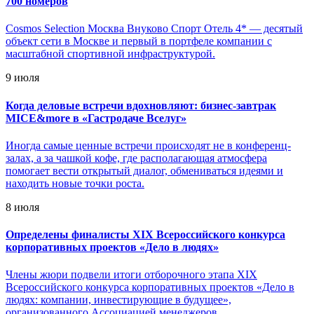
700 номеров
Cosmos Selection Москва Внуково Спорт Отель 4* — десятый
объект сети в Москве и первый в портфеле компании с
масштабной спортивной инфраструктурой.
9 июля
Когда деловые встречи вдохновляют: бизнес-завтрак
MICE&more в «Гастродаче Вселуг»
Иногда самые ценные встречи происходят не в конференц-
залах, а за чашкой кофе, где располагающая атмосфера
помогает вести открытый диалог, обмениваться идеями и
находить новые точки роста.
8 июля
Определены финалисты XIX Всероссийского конкурса
корпоративных проектов «Дело в людях»
Члены жюри подвели итоги отборочного этапа XIX
Всероссийского конкурса корпоративных проектов «Дело в
людях: компании, инвестирующие в будущее»,
организованного Ассоциацией менеджеров.