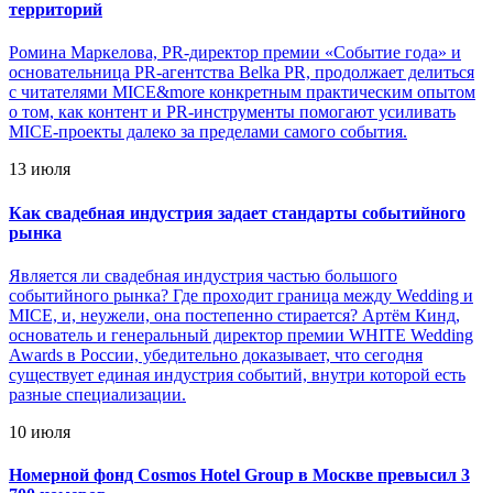
территорий
Ромина Маркелова, PR-директор премии «Событие года» и
основательница PR-агентства Belka PR, продолжает делиться
с читателями MICE&more конкретным практическим опытом
о том, как контент и PR-инструменты помогают усиливать
MICE-проекты далеко за пределами самого события.
13 июля
Как свадебная индустрия задает стандарты событийного
рынка
Является ли свадебная индустрия частью большого
событийного рынка? Где проходит граница между Wedding и
MICE, и, неужели, она постепенно стирается? Артём Кинд,
основатель и генеральный директор премии WHITE Wedding
Awards в России, убедительно доказывает, что сегодня
существует единая индустрия событий, внутри которой есть
разные специализации.
10 июля
Номерной фонд Cosmos Hotel Group в Москве превысил 3