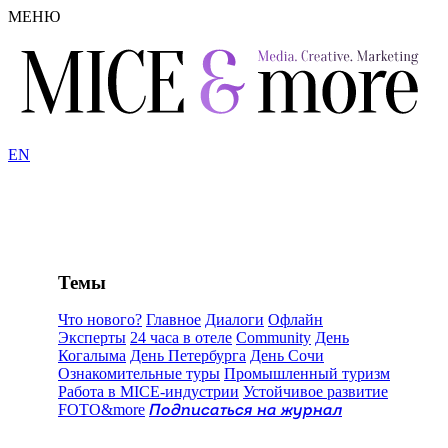
МЕНЮ
EN
Темы
Что нового?
Главное
Диалоги
Офлайн
Эксперты
24 часа в отеле
Community
День
Когалыма
День Петербурга
День Сочи
Ознакомительные туры
Промышленный туризм
Работа в MICE-индустрии
Устойчивое развитие
FOTO&more
Подписаться на журнал