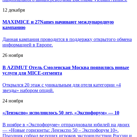
12 декабря
MAXIMICE и 27Names начинают международную
кампанию
Данная кампания проводится в поддержку открытого обмена
информацией в Европе.
26 ноября
В AZIMUT Отель Смоленская Москва появились новые
услуги для MICE-сегмента
Открылся 20 этаж с уникальным для отеля категории «4
звезды» набором опций.
24 ноября
«
Ленэкспо» исполнилось 50 лет, «Экспофорум» — 10
В ноябре в «Экспофоруме» отпраздновали юбилей на двоих
— «Новые горизонты: Ленэкспо 50 – Экспофорум 10».
Праздник собрал ведущих игроков экспоиндустрии России и