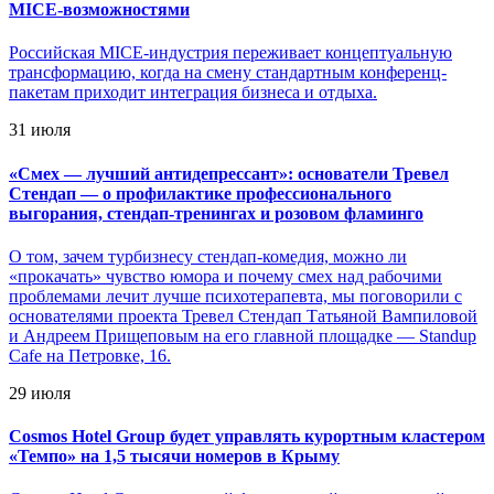
MICE-возможностями
Российская MICE-индустрия переживает концептуальную
трансформацию, когда на смену стандартным конференц-
пакетам приходит интеграция бизнеса и отдыха.
31 июля
«
Смех — лучший антидепрессант»: основатели Тревел
Стендап — о профилактике профессионального
выгорания, стендап-тренингах и розовом фламинго
О том, зачем турбизнесу стендап-комедия, можно ли
«прокачать» чувство юмора и почему смех над рабочими
проблемами лечит лучше психотерапевта, мы поговорили с
основателями проекта Тревел Стендап Татьяной Вампиловой
и Андреем Прищеповым на его главной площадке — Standup
Cafe на Петровке, 16.
29 июля
Cosmos Hotel Group будет управлять курортным кластером
«Темпо» на 1,5 тысячи номеров в Крыму