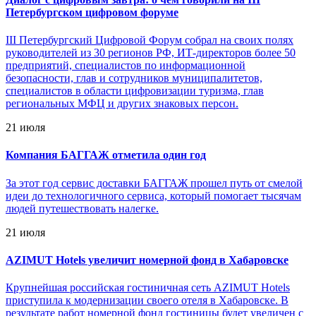
Петербургском цифровом форуме
III Петербургский Цифровой Форум собрал на своих полях
руководителей из 30 регионов РФ, ИТ-директоров более 50
предприятий, специалистов по информационной
безопасности, глав и сотрудников муниципалитетов,
специалистов в области цифровизации туризма, глав
региональных МФЦ и других знаковых персон.
21 июля
Компания БАГГАЖ отметила один год
За этот год сервис доставки БАГГАЖ прошел путь от смелой
идеи до технологичного сервиса, который помогает тысячам
людей путешествовать налегке.
21 июля
AZIMUT Hotels увеличит номерной фонд в Хабаровске
Крупнейшая российская гостиничная сеть AZIMUT Hotels
приступила к модернизации своего отеля в Хабаровске. В
результате работ номерной фонд гостиницы будет увеличен с