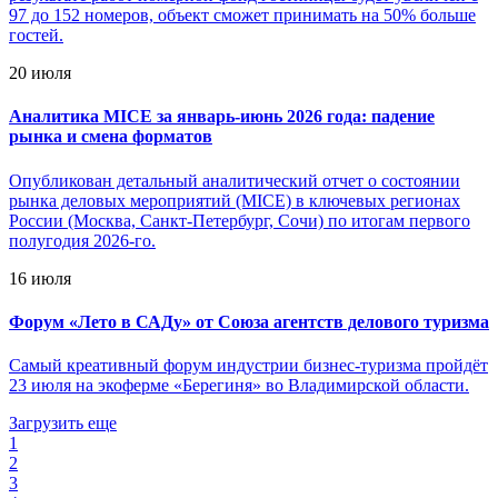
97 до 152 номеров, объект сможет принимать на 50% больше
гостей.
20 июля
Аналитика MICE за январь-июнь 2026 года: падение
рынка и смена форматов
Опубликован детальный аналитический отчет о состоянии
рынка деловых мероприятий (MICE) в ключевых регионах
России (Москва, Санкт-Петербург, Сочи) по итогам первого
полугодия 2026-го.
16 июля
Форум «Лето в САДу» от Союза агентств делового туризма
Самый креативный форум индустрии бизнес-туризма пройдёт
23 июля на экоферме «Берегиня» во Владимирской области.
Загрузить еще
1
2
3