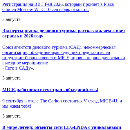
Регистрация на BBT Fest 2026, который пройдёт в Plaza
Garden Moscow WTC 10 сентября, открыта.
3 августа
Эксперты рынка делового туризма рассказали, чем живет
отрасль в 2026 году
Союз агентств делового туризма (САД), некоммерческая
организация, объединяющая ведущих представителей
индустрии бизнес-тревел и MICE, провел первое для отрасли
выездное мероприятие
«Лето в САДу».
3 августа
MICE-работники всех стран - объединяйтесь!
9 сентября в отеле The Carlton состоится V съезд MICE4U, и
мы ждем тебя!
3 августа
В мире легенд: объекты сети LEGENDA с уникальными