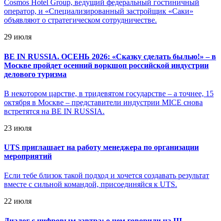
Cosmos Hotel Group, ведущий федеральный гостиничный
оператор, и «Специализированный застройщик «Саки»
объявляют о стратегическом сотрудничестве.
29 июля
BE IN RUSSIA. ОСЕНЬ 2026: «Сказку сделать былью!» – в
Москве пройдет осенний воркшоп российской индустрии
делового туризма
В некотором царстве, в тридевятом государстве – а точнее, 15
октября в Москве – представители индустрии MICE снова
встретятся на BE IN RUSSIA.
23 июля
UTS приглашает на работу менеджера по организации
мероприятий
Если тебе близок такой подход и хочется создавать результат
вместе с сильной командой, присоединяйся к UTS.
22 июля
Диалог с цифровым завтра: о чем говорили на III