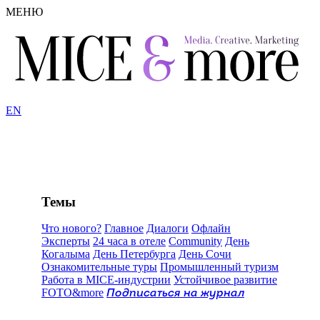
МЕНЮ
EN
Темы
Что нового?
Главное
Диалоги
Офлайн
Эксперты
24 часа в отеле
Community
День
Когалыма
День Петербурга
День Сочи
Ознакомительные туры
Промышленный туризм
Работа в MICE-индустрии
Устойчивое развитие
FOTO&more
Подписаться на журнал