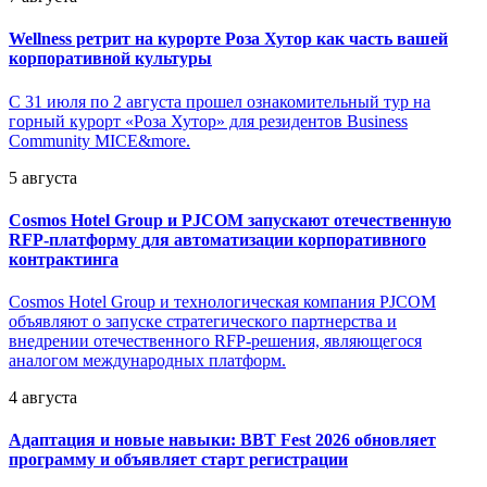
Wellness ретрит на курорте Роза Хутор как часть вашей
корпоративной культуры
С 31 июля по 2 августа прошел ознакомительный тур на
горный курорт «Роза Хутор» для резидентов Business
Community MICE&more.
5 августа
Cosmos Hotel Group и PJCOM запускают отечественную
RFP-платформу для автоматизации корпоративного
контрактинга
Cosmos Hotel Group и технологическая компания PJCOM
объявляют о запуске стратегического партнерства и
внедрении отечественного RFP-решения, являющегося
аналогом международных платформ.
4 августа
Адаптация и новые навыки: BBT Fest 2026 обновляет
программу и объявляет старт регистрации