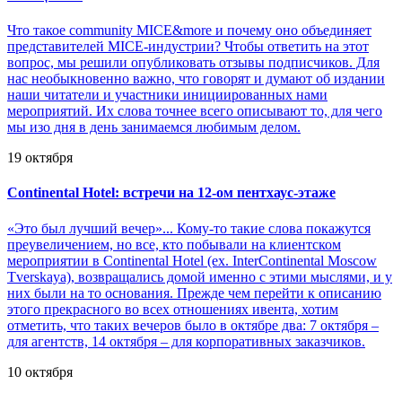
Что такое community MICE&more и почему оно объединяет
представителей MICE-индустрии? Чтобы ответить на этот
вопрос, мы решили опубликовать отзывы подписчиков. Для
нас необыкновенно важно, что говорят и думают об издании
наши читатели и участники инициированных нами
мероприятий. Их слова точнее всего описывают то, для чего
мы изо дня в день занимаемся любимым делом.
19 октября
Continental Hotel: встречи на 12-ом пентхаус-этаже
«Это был лучший вечер»... Кому-то такие слова покажутся
преувеличением, но все, кто побывали на клиентском
мероприятии в Continental Hotel (ex. InterContinental Moscow
Tverskaya), возвращались домой именно с этими мыслями, и у
них были на то основания. Прежде чем перейти к описанию
этого прекрасного во всех отношениях ивента, хотим
отметить, что таких вечеров было в октябре два: 7 октября –
для агентств, 14 октября – для корпоративных заказчиков.
10 октября