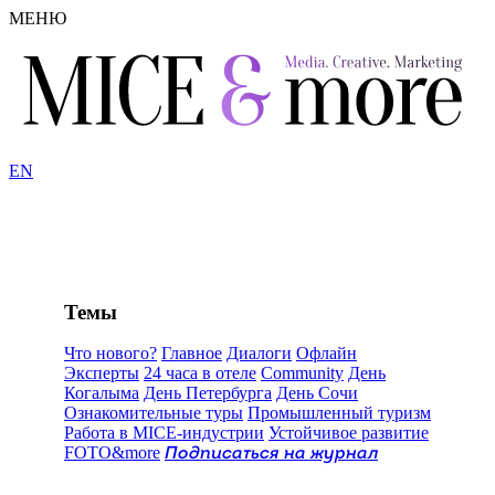
МЕНЮ
EN
Темы
Что нового?
Главное
Диалоги
Офлайн
Эксперты
24 часа в отеле
Community
День
Когалыма
День Петербурга
День Сочи
Ознакомительные туры
Промышленный туризм
Работа в MICE-индустрии
Устойчивое развитие
FOTO&more
Подписаться на журнал