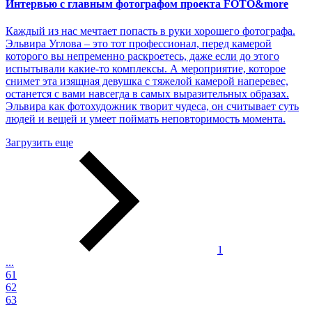
Интервью с главным фотографом проекта FOTO&more
Каждый из нас мечтает попасть в руки хорошего фотографа.
Эльвира Углова – это тот профессионал, перед камерой
которого вы непременно раскроетесь, даже если до этого
испытывали какие-то комплексы. А мероприятие, которое
снимет эта изящная девушка с тяжелой камерой наперевес,
останется с вами навсегда в самых выразительных образах.
Эльвира как фотохудожник творит чудеса, он считывает суть
людей и вещей и умеет поймать неповторимость момента.
Загрузить еще
1
...
61
62
63