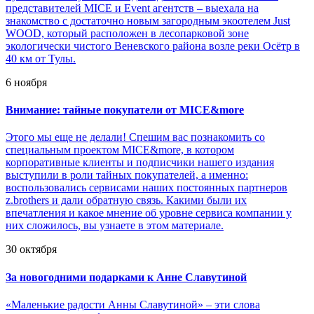
представителей MICE и Event агентств – выехала на
знакомство с достаточно новым загородным экоотелем Just
WOOD, который расположен в лесопарковой зоне
экологически чистого Веневского района возле реки Осётр в
40 км от Тулы.
6 ноября
Внимание: тайные покупатели от MICE&more
Этого мы еще не делали! Спешим вас познакомить со
специальным проектом MICE&more, в котором
корпоративные клиенты и подписчики нашего издания
выступили в роли тайных покупателей, а именно:
воспользовались сервисами наших постоянных партнеров
z.brothers и дали обратную связь. Какими были их
впечатления и какое мнение об уровне сервиса компании у
них сложилось, вы узнаете в этом материале.
30 октября
За новогодними подарками к Анне Славутиной
«Маленькие радости Анны Славутиной» – эти слова