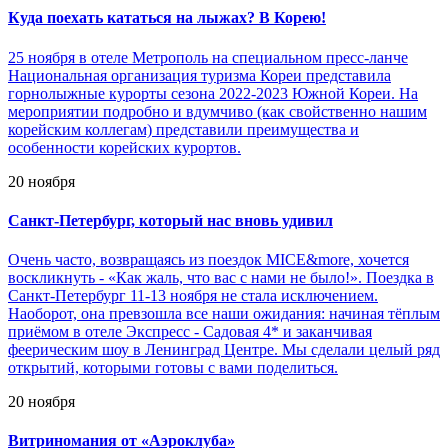
Куда поехать кататься на лыжах? В Корею!
25 ноября в отеле Метрополь на специальном пресс-ланче
Национальная организация туризма Кореи представила
горнолыжные курорты сезона 2022-2023 Южной Кореи. На
мероприятии подробно и вдумчиво (как свойственно нашим
корейским коллегам) представили преимущества и
особенности корейских курортов.
20 ноября
Санкт-Петербург, который нас вновь удивил
Очень часто, возвращаясь из поездок MICE&more, хочется
воскликнуть - «Как жаль, что вас с нами не было!». Поездка в
Санкт-Петербург 11-13 ноября не стала исключением.
Наоборот, она превзошла все наши ожидания: начиная тёплым
приёмом в отеле Экспресс - Садовая 4* и заканчивая
феерическим шоу в Ленинград Центре. Мы сделали целый ряд
открытий, которыми готовы с вами поделиться.
20 ноября
Витриномания от «Аэроклуба»