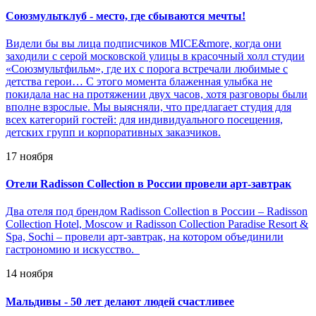
Союзмультклуб - место, где сбываются мечты!
Видели бы вы лица подписчиков MICE&more, когда они
заходили с серой московской улицы в красочный холл студии
«Союзмультфильм», где их с порога встречали любимые с
детства герои… С этого момента блаженная улыбка не
покидала нас на протяжении двух часов, хотя разговоры были
вполне взрослые. Мы выясняли, что предлагает студия для
всех категорий гостей: для индивидуального посещения,
детских групп и корпоративных заказчиков.
17 ноября
Отели Radisson Collection в России провели арт-завтрак
Два отеля под брендом Radisson Collection в России – Radisson
Collection Hotel, Moscow и Radisson Collection Paradise Resort &
Spa, Sochi – провели арт-завтрак, на котором объединили
гастрономию и искусство.
14 ноября
Мальдивы - 50 лет делают людей счастливее