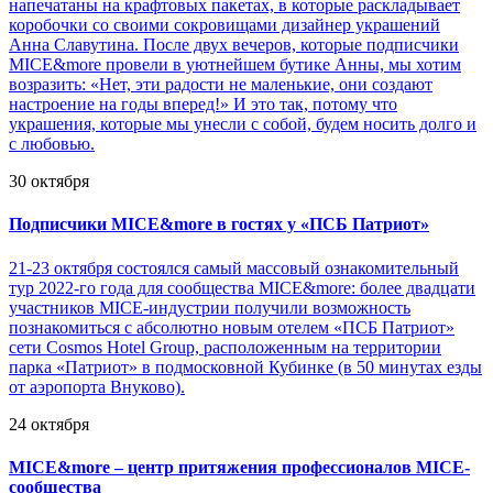
напечатаны на крафтовых пакетах, в которые раскладывает
коробочки со своими сокровищами дизайнер украшений
Анна Славутина. После двух вечеров, которые подписчики
MICE&more провели в уютнейшем бутике Анны, мы хотим
возразить: «Нет, эти радости не маленькие, они создают
настроение на годы вперед!» И это так, потому что
украшения, которые мы унесли с собой, будем носить долго и
с любовью.
30 октября
Подписчики MICE&more в гостях у «ПСБ Патриот»
21-23 октября состоялся самый массовый ознакомительный
тур 2022-го года для сообщества MICE&more: более двадцати
участников MICE-индустрии получили возможность
познакомиться с абсолютно новым отелем «ПСБ Патриот»
сети Cosmos Hotel Group, расположенным на территории
парка «Патриот» в подмосковной Кубинке (в 50 минутах езды
от аэропорта Внуково).
24 октября
MICE&more – центр притяжения профессионалов MICE-
сообщества