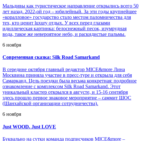
Мальдивы как туристическое направление открылись всего 50
лет назад. 2022-ой год – юбилейный. За эти годы крупнейшее
«коралловое» государство стало местом паломничества для
тех, кто ценит luxury отдых. У всех перед глазами
идиллическая картинка: белоснежный песок, изумрудная
вода, такое же невероятное небо, и раскидистые пальмы.
6 ноября
Современная сказка: Silk Road Samarkand
В середине октября главный редактор MICE&more Лина
Москвина приняла участие в пресс-туре и открыла для себя
Самарканд. Цель поездки была весьма конкретная: подробное
ознакомление с комплексом Silk Road Samarkand. Этот
уникальный кластер открылся в августе, и 15-16 сентября
здесь прошло первое знаковое мероприятие – саммит ШОС
(Шанхайской организации сотрудничества).
6 ноября
Just WOOD. Just LOVE
Буквально на сутки команда подписчиков MICE&more –