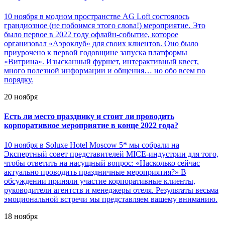
10 ноября в модном пространстве AG Loft состоялось
грандиозное (не побоимся этого слова!) мероприятие. Это
было первое в 2022 году офлайн-событие, которое
организовал «Аэроклуб» для своих клиентов. Оно было
приурочено к первой годовщине запуска платформы
«Витрина». Изысканный фуршет, интерактивный квест,
много полезной информации и общения… но обо всем по
порядку.
20 ноября
Есть ли место празднику и стоит ли проводить
корпоративное мероприятие в конце 2022 года?
10 ноября в Soluxe Hotel Moscow 5* мы собрали на
Экспертный совет представителей MICE-индустрии для того,
чтобы ответить на насущный вопрос: «Насколько сейчас
актуально проводить праздничные мероприятия?» В
обсуждении приняли участие корпоративные клиенты,
руководители агентств и менеджеры отеля. Результаты весьма
эмоциональной встречи мы представляем вашему вниманию.
18 ноября