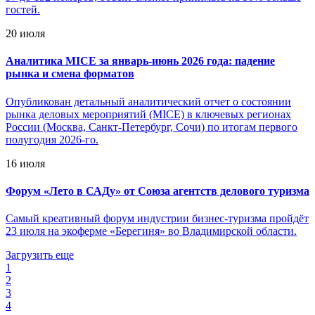
гостей.
20 июля
Аналитика MICE за январь-июнь 2026 года: падение
рынка и смена форматов
Опубликован детальный аналитический отчет о состоянии
рынка деловых мероприятий (MICE) в ключевых регионах
России (Москва, Санкт-Петербург, Сочи) по итогам первого
полугодия 2026-го.
16 июля
Форум «Лето в САДу» от Союза агентств делового туризма
Самый креативный форум индустрии бизнес-туризма пройдёт
23 июля на экоферме «Берегиня» во Владимирской области.
Загрузить еще
1
2
3
4