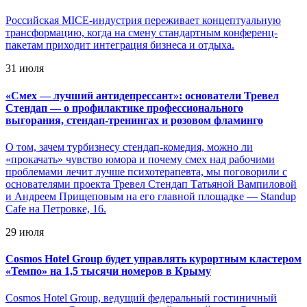
Российская MICE-индустрия переживает концептуальную
трансформацию, когда на смену стандартным конференц-
пакетам приходит интеграция бизнеса и отдыха.
31 июля
«
Смех — лучший антидепрессант»: основатели Тревел
Стендап — о профилактике профессионального
выгорания, стендап-тренингах и розовом фламинго
О том, зачем турбизнесу стендап-комедия, можно ли
«прокачать» чувство юмора и почему смех над рабочими
проблемами лечит лучше психотерапевта, мы поговорили с
основателями проекта Тревел Стендап Татьяной Вампиловой
и Андреем Прищеповым на его главной площадке — Standup
Cafe на Петровке, 16.
29 июля
Cosmos Hotel Group будет управлять курортным кластером
«Темпо» на 1,5 тысячи номеров в Крыму
Cosmos Hotel Group, ведущий федеральный гостиничный