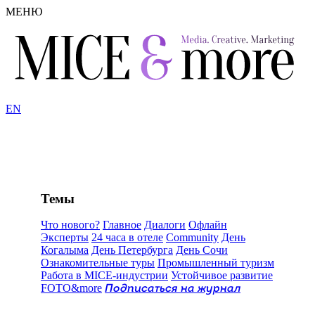
МЕНЮ
EN
Темы
Что нового?
Главное
Диалоги
Офлайн
Эксперты
24 часа в отеле
Community
День
Когалыма
День Петербурга
День Сочи
Ознакомительные туры
Промышленный туризм
Работа в MICE-индустрии
Устойчивое развитие
FOTO&more
Подписаться на журнал