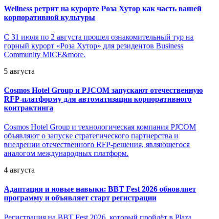
Wellness ретрит на курорте Роза Хутор как часть вашей
корпоративной культуры
С 31 июля по 2 августа прошел ознакомительный тур на
горный курорт «Роза Хутор» для резидентов Business
Community MICE&more.
5 августа
Cosmos Hotel Group и PJCOM запускают отечественную
RFP-платформу для автоматизации корпоративного
контрактинга
Cosmos Hotel Group и технологическая компания PJCOM
объявляют о запуске стратегического партнерства и
внедрении отечественного RFP-решения, являющегося
аналогом международных платформ.
4 августа
Адаптация и новые навыки: BBT Fest 2026 обновляет
программу и объявляет старт регистрации
Регистрация на BBT Fest 2026, который пройдёт в Plaza