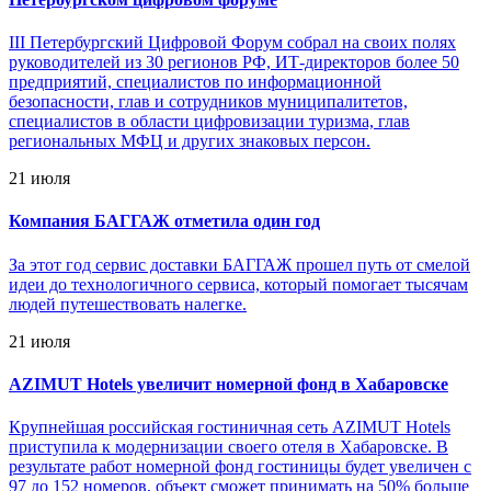
III Петербургский Цифровой Форум собрал на своих полях
руководителей из 30 регионов РФ, ИТ-директоров более 50
предприятий, специалистов по информационной
безопасности, глав и сотрудников муниципалитетов,
специалистов в области цифровизации туризма, глав
региональных МФЦ и других знаковых персон.
21 июля
Компания БАГГАЖ отметила один год
За этот год сервис доставки БАГГАЖ прошел путь от смелой
идеи до технологичного сервиса, который помогает тысячам
людей путешествовать налегке.
21 июля
AZIMUT Hotels увеличит номерной фонд в Хабаровске
Крупнейшая российская гостиничная сеть AZIMUT Hotels
приступила к модернизации своего отеля в Хабаровске. В
результате работ номерной фонд гостиницы будет увеличен с
97 до 152 номеров, объект сможет принимать на 50% больше