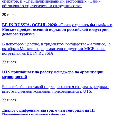
оператор, и «Специализированный застройщик «Саки»
объявляют о стратегическом сотрудничестве.
29 июля
BE IN RUSSIA. ОСЕНЬ 2026: «Сказку сделать былью!» – в
Москве пройдет осенний воркшоп российской индустрии
делового туризма
В некотором царстве, в тридевятом государстве – а точнее, 15
октября в Москве – представители индустрии MICE снова
встретятся на BE IN RUSSIA.
23 июля
UTS приглашает на работу менеджера по организации
мероприятий
Если тебе близок такой подход и хочется создавать результат
вместе с сильной командой, присоединяйся к UTS.
22 июля
Диалог с цифровым завтра: о чем говорили на III
Петербургском цифровом форуме