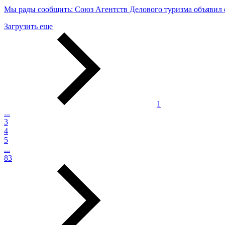
Мы рады сообщить: Союз Агентств Делового туризма объявил о
Загрузить еще
1
...
3
4
5
...
83