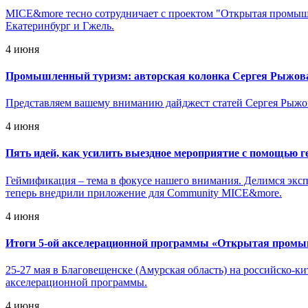
MICE&more тесно сотрудничает с проектом "Открытая промышл
Екатеринбург и Гжель.
4 июня
Промышленный туризм: авторская колонка Сергея Рыжов
Представляем вашему вниманию дайджест статей Сергея Рыжова
4 июня
Пять идей, как усилить выездное мероприятие с помощью 
Геймификация – тема в фокусе нашего внимания. Делимся экс
теперь внедрили приложение для Community MICE&more.
4 июня
Итоги 5-ой акселерационной программы «Открытая промыш
25-27 мая в Благовещенске (Амурская область) на российско
акселерационной программы.
4 июня