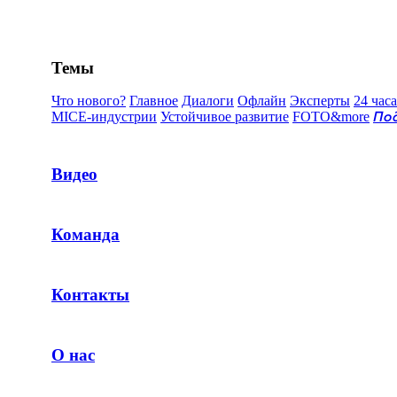
Темы
Что нового?
Главное
Диалоги
Офлайн
Эксперты
24 часа
MICE-индустрии
Устойчивое развитие
FOTO&more
По
Видео
Команда
Контакты
О нас