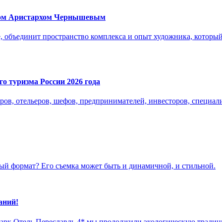
ком Аристархом Чернышевым
, объединит пространство комплекса и опыт художника, который 
о туризма России 2026 года
ров, отельеров, шефов, предпринимателей, инвесторов, специали
ый формат? Его съемка может быть и динамичной, и стильной.
аний!
рк Отель Переславль 4* мы продолжили экологическую традици