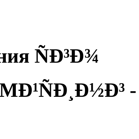
ния ÑÐ³Ð¾
ΜÐ¹ÑÐ¸Ð½Ð³ -