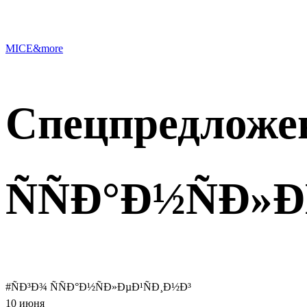
MICE&more
Спецпредложе
ÑÑÐ°Ð½ÑÐ»Ð
#ÑÐ³Ð¾ ÑÑÐ°Ð½ÑÐ»ÐµÐ¹ÑÐ¸Ð½Ð³
10 июня