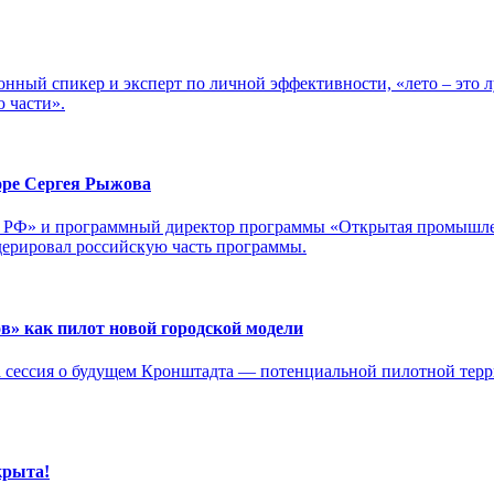
ный спикер и эксперт по личной эффективности, «лето – это л
ю части».
оре Сергея Рыжова
РФ» и программный директор программы «Открытая промышленн
дерировал российскую часть программы.
» как пилот новой городской модели
сессия о будущем Кронштадта — потенциальной пилотной терри
крыта!