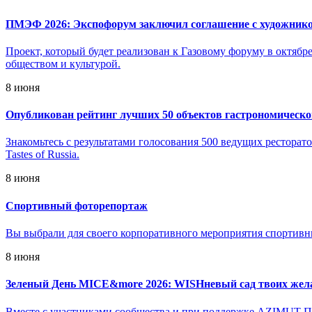
ПМЭФ 2026: Экспофорум заключил соглашение с художни
Проект, который будет реализован к Газовому форуму в октябре
обществом и культурой.
8 июня
Опубликован рейтинг лучших 50 объектов гастрономическог
Знакомьтесь с результатами голосования 500 ведущих ресторато
Tastes of Russia.
8 июня
Спортивный фоторепортаж
Вы выбрали для своего корпоративного мероприятия спортивн
8 июня
Зеленый День MICE&more 2026: WISHневый сад твоих жел
Вместе с участниками сообщества и при поддержке AZIMUT Па