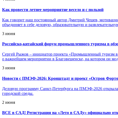
Как провести летнее мероприятие весело и с пользой
Как говорит наш постоянный автор Дмитрий Чешев, мотивацион
объединяет в себе деловую, образовательную и развлекательну
3 июня
Российско-китайский форум промышленного туризма в обз
Сергей Рыжов – инициатор проекта «Промышленный туризм в 
о важнейшем мероприятии в Благовещенске, на котором он мо
3 июня
Новости с ПМЭФ-2026: Кронштадт и проект «Остров Фортов
Деловую программу Санкт-Петербурга на ПМЭФ-2026 открыла 
городской среды.
2 июня
ВСЕ в САД! Регистрация на «Лето в САДу» официально от