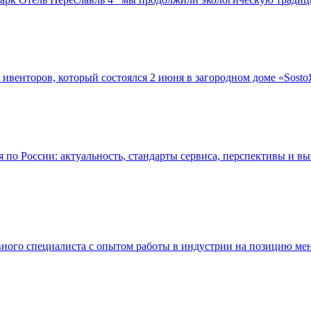
х ивенторов, который состоялся 2 июня в загородном доме «Sos
по России: актуальность, стандарты сервиса, перспективы и вы
ивного специалиста с опытом работы в индустрии на позицию м