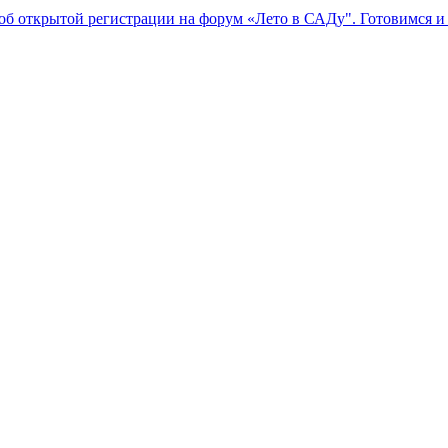
б открытой регистрации на форум «Лето в САДу". Готовимся и ж