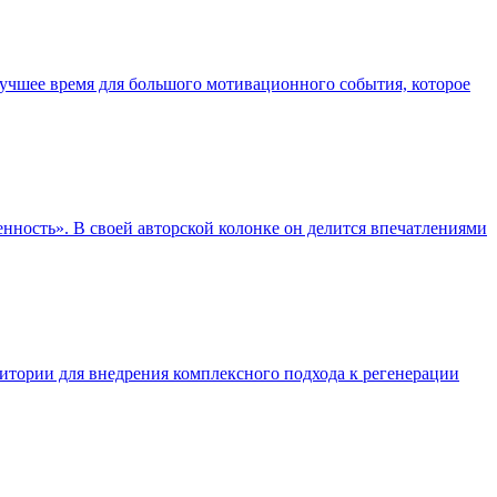
учшее время для большого мотивационного события, которое
ость». В своей авторской колонке он делится впечатлениями
тории для внедрения комплексного подхода к регенерации