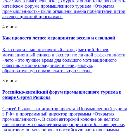
25-27 мая в Благовещенске (Амурская область) на российско-
китайском форуме промышленного туризма «Открытая
промышленность» были оглашены имена победителей пятой
акселерационной программы.
4 июня
Как провести летнее мероприятие весело и с пользой
Как говорит наш постоянный автор Дмитрий Чешев,
мотивационный спикер и эксперт по личной эффективности,
«лето – это лучшее время для большого мотивационного
события, которое объединяет в себе деловую,
образовательную и развлекательную части».
3 июня
Российско-китайский форум промышленного туризма в
обзоре Сергея Рыжова
Сергей Рыжов – инициатор проекта «Промышленный туризм
в РФ» и программный директор программы «Открытая
промышленность». В своей авторской колонке он делится
впечатлениями о важнейшем мероприятии в Благовещенске,
на котором он модерировал российскую часть программы.