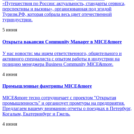
«Путешествия по России: актуальность, стандарты сервиса,
перспективы и вызовы», организованная под эгидой
Туризм.РФ, которая собрала весь цвет отечественной
туриндустрии.
5 июня
Открыта вакансия Community Manager в MICE&more
У нас новости: мы ищем ответственного, общительного и
активного специалиста с опытом работы в индустрии на
позицию менеджера Business Community MICE&more.
4 июня
Промышленные фамтрипы MICE&more
MICE&more тесно сотрудничает с проектом "Открытая
промышленность" и организует промтуры на предприятия.
Предлагаем вашему вниманию отчеты о поездках в Петербург,
Когалым, Екатеринбург и Гжель.
4 июня