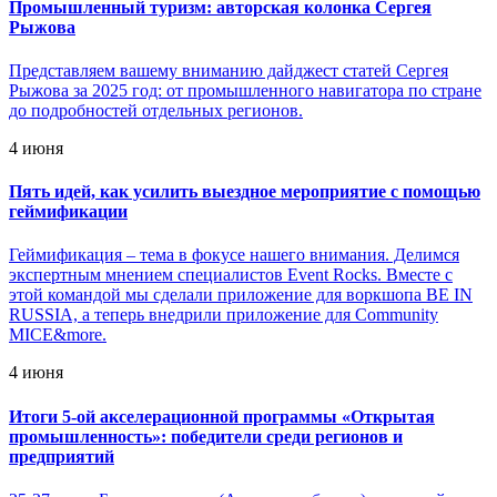
Промышленный туризм: авторская колонка Сергея
Рыжова
Представляем вашему вниманию дайджест статей Сергея
Рыжова за 2025 год: от промышленного навигатора по стране
до подробностей отдельных регионов.
4 июня
Пять идей, как усилить выездное мероприятие с помощью
геймификации
Геймификация – тема в фокусе нашего внимания. Делимся
экспертным мнением специалистов Event Rocks. Вместе с
этой командой мы сделали приложение для воркшопа BE IN
RUSSIA, а теперь внедрили приложение для Community
MICE&more.
4 июня
Итоги 5-ой акселерационной программы «Открытая
промышленность»: победители среди регионов и
предприятий