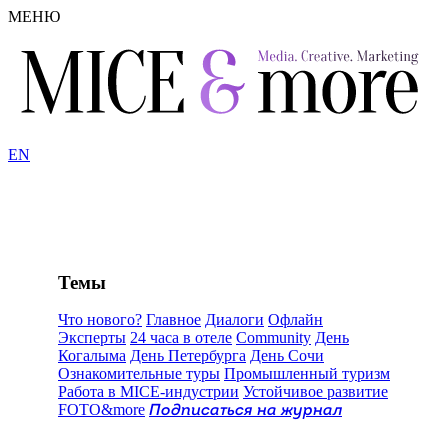
МЕНЮ
EN
Темы
Что нового?
Главное
Диалоги
Офлайн
Эксперты
24 часа в отеле
Community
День
Когалыма
День Петербурга
День Сочи
Ознакомительные туры
Промышленный туризм
Работа в MICE-индустрии
Устойчивое развитие
FOTO&more
Подписаться на журнал