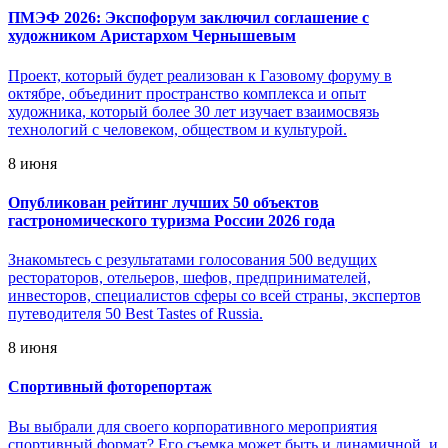
ПМЭФ 2026: Экспофорум заключил соглашение с
художником Аристархом Чернышевым
Проект, который будет реализован к Газовому форуму в
октябре, объединит пространство комплекса и опыт
художника, который более 30 лет изучает взаимосвязь
технологий с человеком, обществом и культурой.
8 июня
Опубликован рейтинг лучших 50 объектов
гастрономического туризма России 2026 года
Знакомьтесь с результатами голосования 500 ведущих
рестораторов, отельеров, шефов, предпринимателей,
инвесторов, специалистов сферы со всей страны, экспертов
путеводителя 50 Best Tastes of Russia.
8 июня
Спортивный фоторепортаж
Вы выбрали для своего корпоративного мероприятия
спортивный формат? Его съемка может быть и динамичной, и