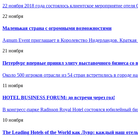
22 ноября 2018 года состоялось клиентское мероприятие отеля 
22 ноября
Маленькая страна с огромными возможностями
Agnum Event приглашает в Королевство Нидерландов. Краткая
21 ноября
Петербург впервые принял элиту выставочного бизнеса со 
Около 500 игроков отрасли из 54 стран встретились в городе н
11 ноября
HOTEL BUSINESS FORUM: до встречи через год!
В конгресс-парке Radisson Royal Hotel состоялся юбилейный б
10 ноября
The Leading Hotels of the World как Лувр: каждый наш отел