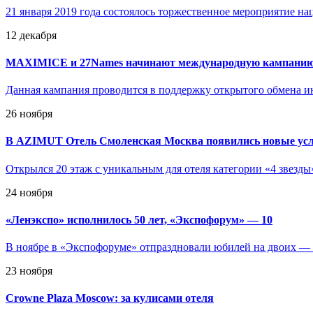
21 января 2019 года состоялось торжественное мероприятие нац
12 декабря
MAXIMICE и 27Names начинают международную кампани
Данная кампания проводится в поддержку открытого обмена и
26 ноября
В AZIMUT Отель Смоленская Москва появились новые усл
Открылся 20 этаж с уникальным для отеля категории «4 звезды
24 ноября
«
Ленэкспо» исполнилось 50 лет, «Экспофорум» — 10
В ноябре в «Экспофоруме» отпраздновали юбилей на двоих — 
23 ноября
Crowne Plaza Moscow: за кулисами отеля