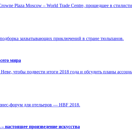
Crowne Plaza Moscow – World Trade Centre, прошедшее в стилисти
 подборка захватывающих приключений в стране тюльпанов.
всего мира
а Неве, чтобы подвести итоги 2018 года и обсудить планы ассоци
изнес-форум для отельеров — HBF 2018.
ь – настоящее произведение искусства