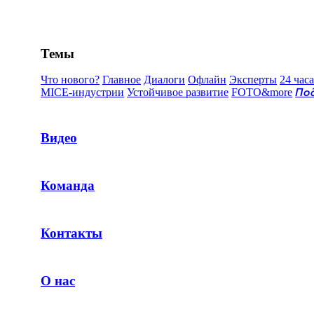
Темы
Что нового?
Главное
Диалоги
Офлайн
Эксперты
24 часа
MICE-индустрии
Устойчивое развитие
FOTO&more
По
Видео
Команда
Контакты
О нас