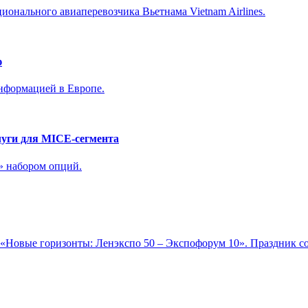
ионального авиаперевозчика Вьетнама Vietnam Airlines.
ю
нформацией в Европе.
уги для MICE-сегмента
» набором опций.
«Новые горизонты: Ленэкспо 50 – Экспофорум 10». Праздник со