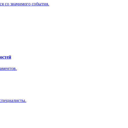
ся со значимого события.
остей
таментов.
-специалисты.