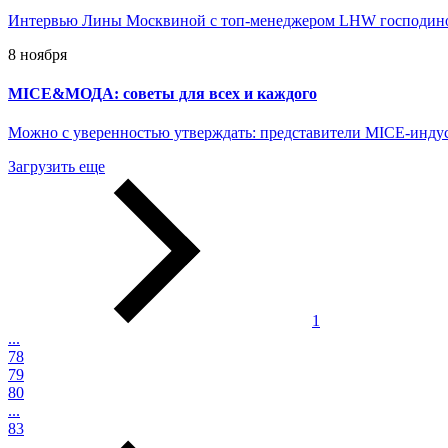
Интервью Лины Москвиной с топ-менеджером LHW господин
8 ноября
MICE&МОДА: советы для всех и каждого
Можно с уверенностью утверждать: представители MICE-индус
Загрузить еще
1
...
78
79
80
...
83