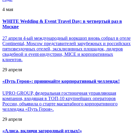
4 мая
WHITE Wedding & Event Travel Day: в четвертый раз в
Москве
27 апреля 4-ый международный воркшоп вновь собрал в отеле
Continental, Moscow представителей зарубежных и российских
пятизвездочных отелей, эксклюзивных площадок, лидеров
свадебной и event-индустрии, MICE и корпоративных
клиентов.
29 апреля
«
Путь Героя»: принимайте корпоративный челлендж!
UPRO GROUP, федеральная гостиничная управляющая
компания, входящая в ТОП-10 крупнейших операторов
России, объявила о старте масштабного корпоративного
челленджа «Путь Героя».
29 апреля
«
Алиса, включи загородный отдых!»