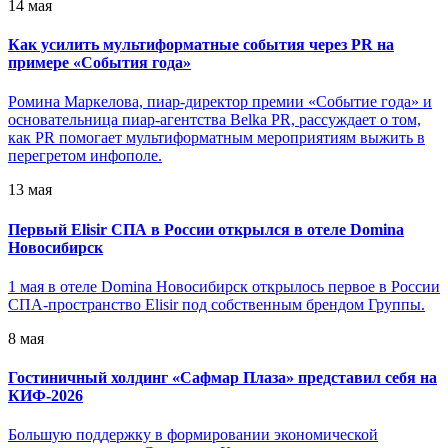
14 мая
Как усилить мультиформатные события через PR на
примере «События года»
Ромина Маркелова, пиар-директор премии «Событие года» и
основательница пиар-агентства Belka PR, рассуждает о том,
как PR помогает мультиформатным мероприятиям выжить в
перегретом инфополе.
13 мая
Первый Elisir СПА в России открылся в отеле Domina
Новосибирск
1 мая в отеле Domina Новосибирск открылось первое в России
СПА-пространство Elisir под собственным брендом Группы.
8 мая
Гостиничный холдинг «Сафмар Плаза» представил себя на
КИФ-2026
Большую поддержку в формировании экономической