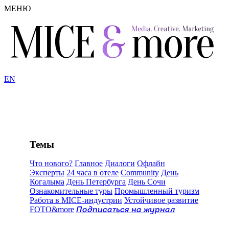
МЕНЮ
EN
Темы
Что нового?
Главное
Диалоги
Офлайн
Эксперты
24 часа в отеле
Community
День
Когалыма
День Петербурга
День Сочи
Ознакомительные туры
Промышленный туризм
Работа в MICE-индустрии
Устойчивое развитие
FOTO&more
Подписаться на журнал