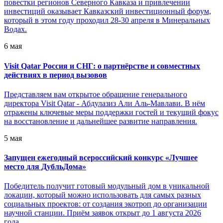
повестки регионов Северного Кавказа и привлечении
инвестиций оказывает Кавказский инвестиционный форум,
который в этом году проходил 28-30 апреля в Минеральных
Водах.
6 мая
Visit Qatar Россия и СНГ: о партнёрстве и совместных
действиях в период вызовов
Представляем вам открытое обращение генерального
директора Visit Qatar - Абдулазиз Али Аль-Мавлави. В нём
отражены ключевые меры поддержки гостей и текущий фокус
на восстановление и дальнейшее развитие направления.
5 мая
Запущен ежегодный всероссийский конкурс «Лучшее
место для ДубльДома»
Победитель получит готовый модульный дом в уникальной
локации, который можно использовать для самых разных
социальных проектов: от создания экотроп до организации
научной станции. Приём заявок открыт до 1 августа 2026
года.