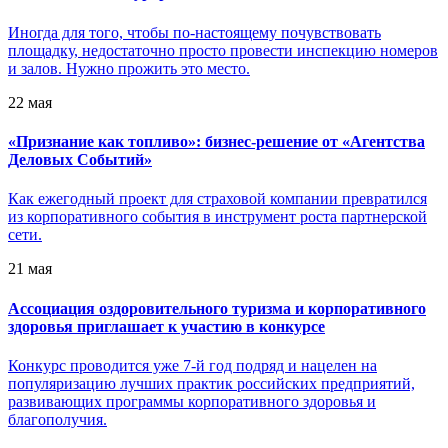
Иногда для того, чтобы по-настоящему почувствовать
площадку, недостаточно просто провести инспекцию номеров
и залов. Нужно прожить это место.
22 мая
«
Признание как топливо»: бизнес-решение от «Агентства
Деловых Событий»
Как ежегодный проект для страховой компании превратился
из корпоративного события в инструмент роста партнерской
сети.
21 мая
Ассоциация оздоровительного туризма и корпоративного
здоровья приглашает к участию в конкурсе
Конкурс проводится уже 7-й год подряд и нацелен на
популяризацию лучших практик российских предприятий,
развивающих программы корпоративного здоровья и
благополучия.