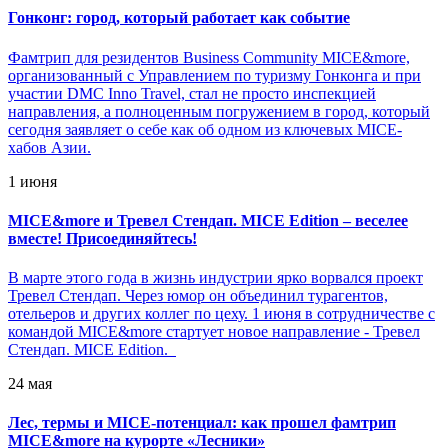
Гонконг: город, который работает как событие
Фамтрип для резидентов Business Community MICE&more,
организованный с Управлением по туризму Гонконга и при
участии DMC Inno Travel, стал не просто инспекцией
направления, а полноценным погружением в город, который
сегодня заявляет о себе как об одном из ключевых MICE-
хабов Азии.
1 июня
MICE&more и Тревел Стендап. MICE Edition – веселее
вместе! Присоединяйтесь!
В марте этого года в жизнь индустрии ярко ворвался проект
Тревел Стендап. Через юмор он объединил турагентов,
отельеров и других коллег по цеху. 1 июня в сотрудничестве с
командой MICE&more стартует новое направление - Тревел
Стендап. MICE Edition.
24 мая
Лес, термы и MICE-потенциал: как прошел фамтрип
MICE&more на курорте «Лесники»