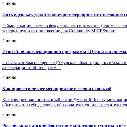
4 июня
Пять идей, как усилить выездное мероприятие с помощью 
Геймификация – тема в фокусе нашего внимания. Делимся экс
теперь внедрили приложение для Community MICE&more.
4 июня
Итоги 5-ой акселерационной программы «Открытая промыш
25-27 мая в Благовещенске (Амурская область) на российско
акселерационной программы.
4 июня
Как провести летнее мероприятие весело и с пользой
Как говорит наш постоянный автор Дмитрий Чешев, мотивацион
объединяет в себе деловую, образовательную и развлекательну
3 июня
Российско-китайский форум промышленного туризма в обз