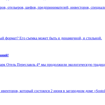
ров, отельеров, шефов, предпринимателей, инвесторов, специали
ый формат? Его съемка может быть и динамичной, и стильной.
аний!
рк Отель Переславль 4* мы продолжили экологическую традици
х ивенторов, который состоялся 2 июня в загородном доме «Sos