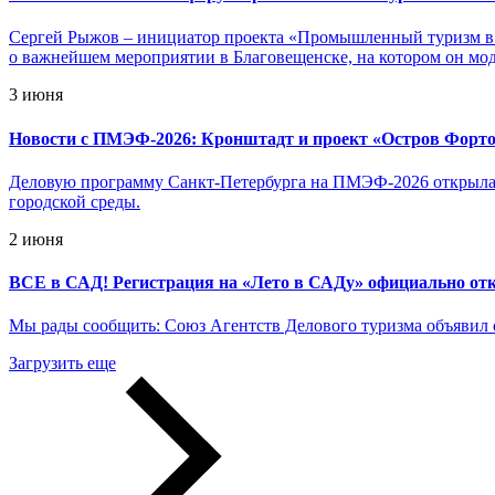
Сергей Рыжов – инициатор проекта «Промышленный туризм в 
о важнейшем мероприятии в Благовещенске, на котором он мо
3 июня
Новости с ПМЭФ-2026: Кронштадт и проект «Остров Фортов
Деловую программу Санкт-Петербурга на ПМЭФ-2026 открыла 
городской среды.
2 июня
ВСЕ в САД! Регистрация на «Лето в САДу» официально от
Мы рады сообщить: Союз Агентств Делового туризма объявил о
Загрузить еще