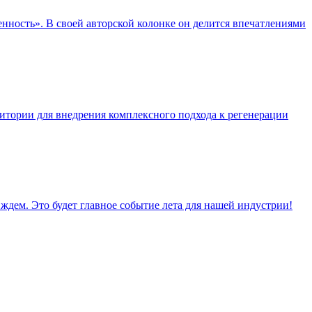
ость». В своей авторской колонке он делится впечатлениями
тории для внедрения комплексного подхода к регенерации
дем. Это будет главное событие лета для нашей индустрии!