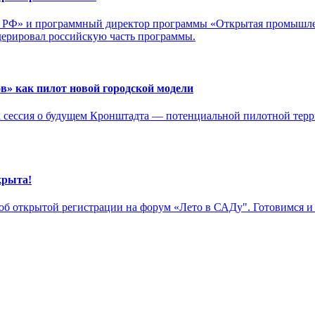
РФ» и программный директор программы «Открытая промышленн
дерировал российскую часть программы.
» как пилот новой городской модели
сессия о будущем Кронштадта — потенциальной пилотной терри
крыта!
б открытой регистрации на форум «Лето в САДу". Готовимся и ж