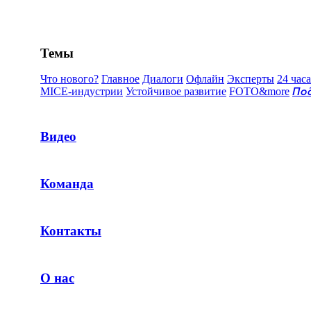
Темы
Что нового?
Главное
Диалоги
Офлайн
Эксперты
24 часа
MICE-индустрии
Устойчивое развитие
FOTO&more
По
Видео
Команда
Контакты
О нас