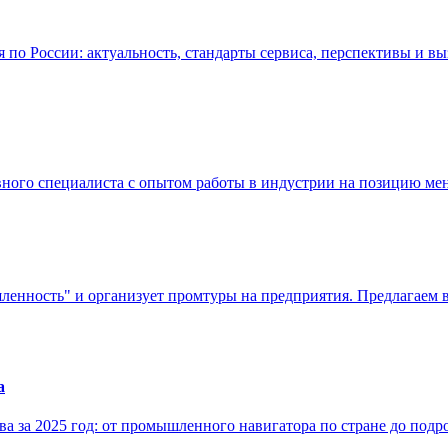
по России: актуальность, стандарты сервиса, перспективы и вы
ивного специалиста с опытом работы в индустрии на позицию м
енность" и организует промтуры на предприятия. Предлагаем в
а
 за 2025 год: от промышленного навигатора по стране до подр