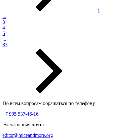
1
...
3
4
5
...
83
По всем вопросам обращаться по телефону
+7 905 537-46-16
Электронная почта
editor@miceandmore.org