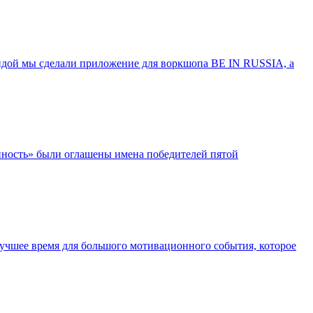
андой мы сделали приложение для воркшопа BE IN RUSSIA, а
нность» были оглашены имена победителей пятой
учшее время для большого мотивационного события, которое