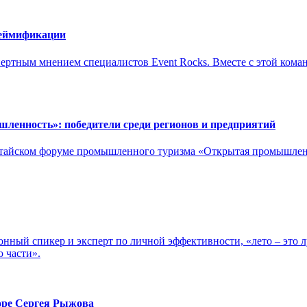
геймификации
пертным мнением специалистов Event Rocks. Вместе с этой ком
ленность»: победители среди регионов и предприятий
-китайском форуме промышленного туризма «Открытая промышле
ный спикер и эксперт по личной эффективности, «лето – это л
ю части».
оре Сергея Рыжова