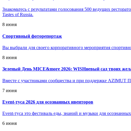
Знакомьтесь с результатами голосования 500 ведущих ресторато
Tastes of Russia.
8 июня
Спортивный фоторепортаж
Вы выбрали для своего корпоративного мероприятия спортивн
8 июня
Зеленый День MICE&more 2026: WISHневый сад твоих жел
Вместе с участниками сообщества и при поддержке AZIMUT Па
7 июня
Event-туса 2026 для осознанных ивенторов
Event-туса это фестиваль еды, знаний и музыки для осознанны
6 июня