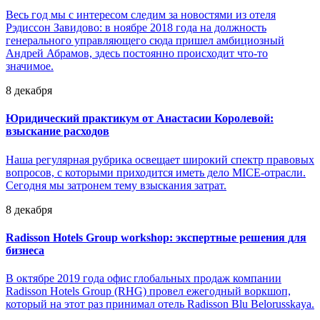
Весь год мы с интересом следим за новостями из отеля
Рэдиссон Завидово: в ноябре 2018 года на должность
генерального управляющего сюда пришел амбициозный
Андрей Абрамов, здесь постоянно происходит что-то
значимое.
8 декабря
Юридический практикум от Анастасии Королевой:
взыскание расходов
Наша регулярная рубрика освещает широкий спектр правовых
вопросов, с которыми приходится иметь дело MICE-отрасли.
Сегодня мы затронем тему взыскания затрат.
8 декабря
Radisson Hotels Group workshop: экспертные решения для
бизнеса
В октябре 2019 года офис глобальных продаж компании
Radisson Hotels Group (RHG) провел ежегодный воркшоп,
который на этот раз принимал отель Radisson Blu Belorusskaya.