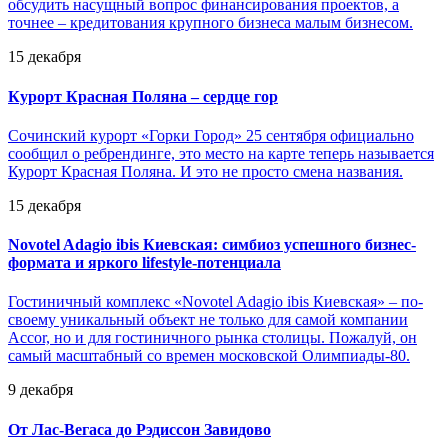
обсудить насущный вопрос финансирования проектов, а
точнее – кредитования крупного бизнеса малым бизнесом.
15 декабря
Курорт Красная Поляна – сердце гор
Сочинский курорт «Горки Город» 25 сентября официально
сообщил о ребрендинге, это место на карте теперь называется
Курорт Красная Поляна. И это не просто смена названия.
15 декабря
Novotel Adagio ibis Киевская: симбиоз успешного бизнес-
формата и яркого lifestyle-потенциала
Гостиничный комплекс «Novotel Adagio ibis Киевская» – по-
своему уникальный объект не только для самой компании
Accor, но и для гостиничного рынка столицы. Пожалуй, он
самый масштабный со времен московской Олимпиады-80.
9 декабря
От Лас-Вегаса до Рэдиссон Завидово