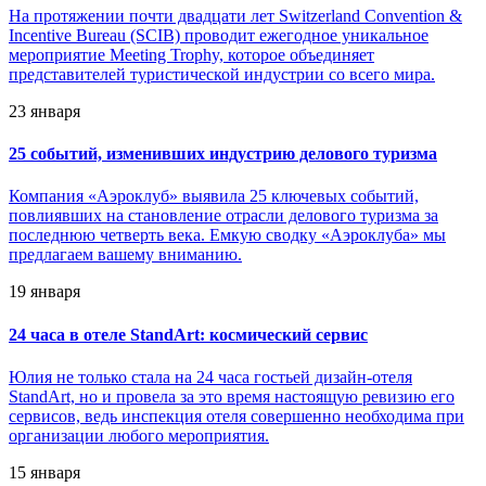
На протяжении почти двадцати лет Switzerland Convention &
Incentive Bureau (SCIB) проводит ежегодное уникальное
мероприятие Meeting Trophy, которое объединяет
представителей туристической индустрии со всего мира.
23 января
25 событий, изменивших индустрию делового туризма
Компания «Аэроклуб» выявила 25 ключевых событий,
повлиявших на становление отрасли делового туризма за
последнюю четверть века. Емкую сводку «Аэроклуба» мы
предлагаем вашему вниманию.
19 января
24 часа в отеле StandArt: космический сервис
Юлия не только стала на 24 часа гостьей дизайн-отеля
StandArt, но и провела за это время настоящую ревизию его
сервисов, ведь инспекция отеля совершенно необходима при
организации любого мероприятия.
15 января