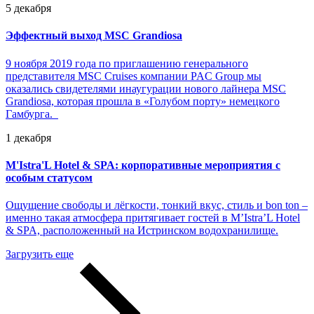
5 декабря
Эффектный выход MSC Grandiosa
9 ноября 2019 года по приглашению генерального
представителя MSC Cruises компании PAC Group мы
оказались свидетелями инаугурации нового лайнера MSC
Grandiosa, которая прошла в «Голубом порту» немецкого
Гамбурга.
1 декабря
M'Istra'L Hotel & SPA: корпоративные мероприятия с
особым статусом
Ощущение свободы и лёгкости, тонкий вкус, стиль и bon ton –
именно такая атмосфера притягивает гостей в M’Istra’L Hotel
& SPA, расположенный на Истринском водохранилище.
Загрузить еще