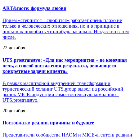
ART&more: формула любви
Прием «стерпится – слюбится» работает очень плохо не
только в человеческих отношениях, но и в принципе в
попытках полюбить что-нибудь насильно. Искусство в том
числе.
22 декабря
UTS.prostranstvo: «Для нас мероприятия – не конечная
цель, а способ достижения результата, решающего
конкретные задачи клиента»
В рамках масштабной внутренней трансформации
туристический холдинг UTS.group вывел на российский
рынок MICE-индустрии самостоятельную компанию –
UTS.prostranstvo.
20 декабря
Постоплата: реалии, причины и будущее
Представители сообщества НАОМ и MICE-агентств решили