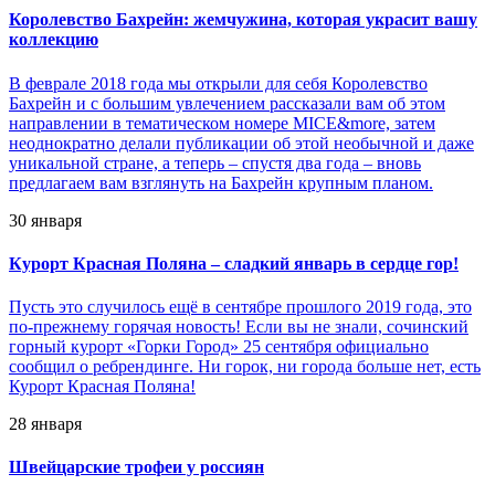
Королевство Бахрейн: жемчужина, которая украсит вашу
коллекцию
В феврале 2018 года мы открыли для себя Королевство
Бахрейн и с большим увлечением рассказали вам об этом
направлении в тематическом номере MICE&more, затем
неоднократно делали публикации об этой необычной и даже
уникальной стране, а теперь – спустя два года – вновь
предлагаем вам взглянуть на Бахрейн крупным планом.
30 января
Курорт Красная Поляна – сладкий январь в сердце гор!
Пусть это случилось ещё в сентябре прошлого 2019 года, это
по-прежнему горячая новость! Если вы не знали, сочинский
горный курорт «Горки Город» 25 сентября официально
сообщил о ребрендинге. Ни горок, ни города больше нет, есть
Курорт Красная Поляна!
28 января
Швейцарские трофеи у россиян