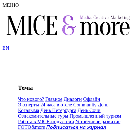
МЕНЮ
EN
Темы
Что нового?
Главное
Диалоги
Офлайн
Эксперты
24 часа в отеле
Community
День
Когалыма
День Петербурга
День Сочи
Ознакомительные туры
Промышленный туризм
Работа в MICE-индустрии
Устойчивое развитие
FOTO&more
Подписаться на журнал