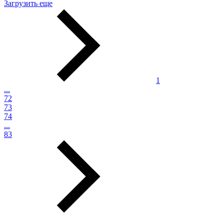
Загрузить еще
1
...
72
73
74
...
83