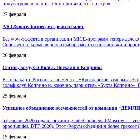
полуострове испанцы. Они приняли его за остров.
27 февраля
ART&more: бизнес, встречи и балет
Без wow-эффекта в организации MICE-программ теперь далеко н
Собственно, кроме верного выбора места и постановки и брони
26 февраля
Сосны, воздух и Волга. Поехали в Коприно!
Есть на карте России такое место – «Ярославское взморье». Эт
гольф-клуб Коприно и, конечно, парк-отель «Бухта Коприно». 
25 февраля
Успешное объединение возможностей от компании «ДЕМЛ
6 февраля 2020 года в гостинице InterContinental Moscow – Tv
opportunities, BTF-2020). Этот Форум объединил более трехсот
15 февраля