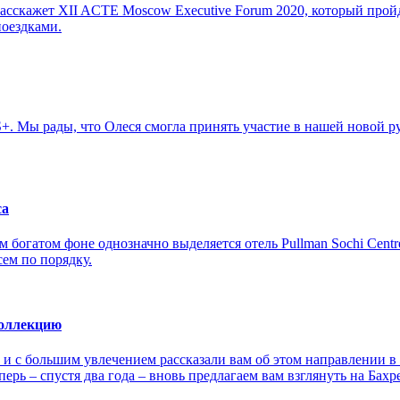
асскажет XII ACTE Moscow Executive Forum 2020, который пройде
оездками.
+. Мы рады, что Олеся смогла принять участие в нашей новой 
са
м богатом фоне однозначно выделяется отель Pullman Sochi Cent
ем по порядку.
коллекцию
н и с большим увлечением рассказали вам об этом направлении 
перь – спустя два года – вновь предлагаем вам взглянуть на Ба