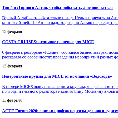
Топ-5 из Горного Алтая, чтобы побывать, а не показаться
Горный Алтай – это обязательно поход. Нельзя приехать на Алта
мангал с баней. По Алтаю надо ходить, по Алтаю надо ездить
15 февраля
COSTA CRUISES: отличное решение для MICE
6 февраля в ресторане «Южане» состоялся бизнес-завтрак, п
рассказала об особенностях проведения мероприятий разных фо
13 февраля
Невероятные круизы для MICE от компании «Водоходъ»
В номере MICE&more, посвященном круизам, мы делали интер
полгода, и главного редактора издания Лину Москвину вновь пр
11 февраля
ACTE Forum 2020: сливки профэкспертизы делового туриз