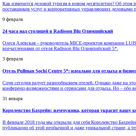
Как изменится деловой туризм в новом десятилетии? Об этом р
поставщиков услуг и корпоративных управляющих деловыми п
9 февраля
24 часа над столицей в Radisson Blu Олимпийский
Олеся Алевская – руководитель MICE-проектов компании LUIS
впечатлениями от отеля Radisson Blu Олимпийский 5*.
3 февраля
Отель Pullman Sochi Centre 5*: идеально для отдыха и бизне
Сочи сегодня радует разнообразием отелей. Однако даже на это
конференц-возможностями и сервисами для отдыха. Но – обо вс
31 января
Королевство Бахрейн: жемчужина, которая украсит вашу 
В феврале 2018 года мы открыли для себя Королевство Бахрей
публикации об этой необычной и даже уникальной стране, а те