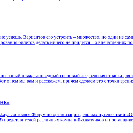
е уедешь. Вариантов его устроить – множество, но один из самы
рования билетов делать ничего не придется – о впечатлениях по
о песчаный пляж, заповедный сосновый лес, зеленая стоянка для
Вот о нем мы вам и расскажем, причем сделаем это с точки зрен
ИНК»
erskaya состоялся Форум по организации деловых путешествий «О
 (!) представителей различных компаний-заказчиков и поставщико