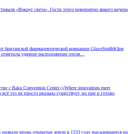
тиваля «Вокруг света». Гости этого невероятно яркого вечера
ерт британской фармацевтической компании GlaxoSmithKline
 отметила удачное расположение отеля…
е с Baku Convention Center («Where innovations meet
 всё это не просто реально существует, но еще и готово
к назвали вновь открытые земли в 1533 году высадившиеся на