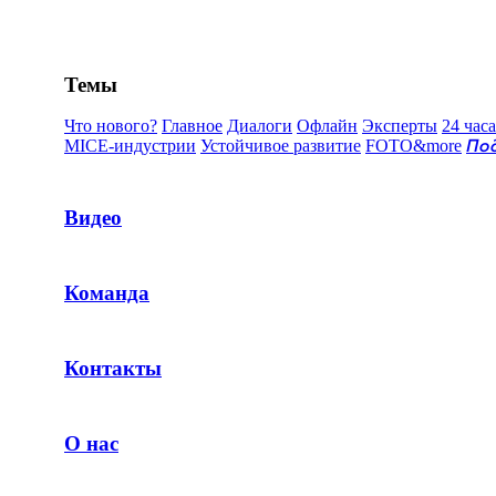
Темы
Что нового?
Главное
Диалоги
Офлайн
Эксперты
24 часа
MICE-индустрии
Устойчивое развитие
FOTO&more
По
Видео
Команда
Контакты
О нас