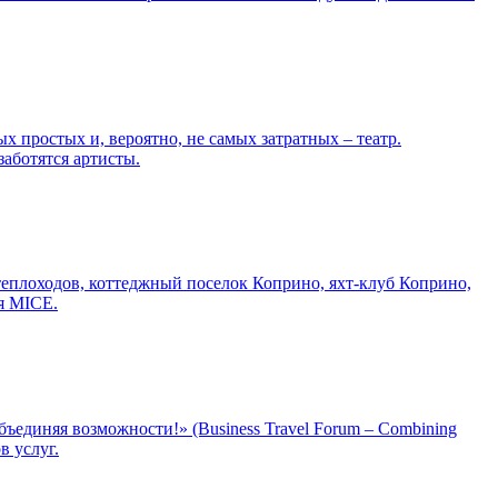
х простых и, вероятно, не самых затратных – театр.
заботятся артисты.
 теплоходов, коттеджный поселок Коприно, яхт-клуб Коприно,
ия MICE.
бъединяя возможности!» (Business Travel Forum – Combining
в услуг.