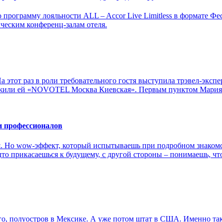
программу лояльности ALL – Accor Live Limitless в формате Фес
ическим конференц-залам отеля.
а этот раз в роли требовательного гостя выступила трэвел-эксп
ложили ей «NOVOTEL Москва Киевская». Первым пунктом Мария
 профессионалов
я. Но wow-эффект, который испытываешь при подробном знакомств
будто прикасаешься к будущему, с другой стороны – понимаешь, что
его, полуостров в Мексике. А уже потом штат в США. Именно та