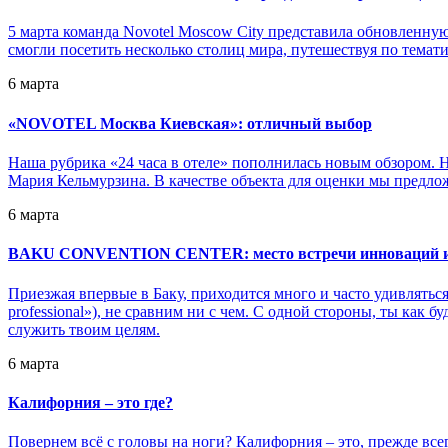
5 марта команда Novotel Moscow City представила обновленную 
смогли посетить несколько столиц мира, путешествуя по темат
6 марта
«
NOVOTEL Москва Киевская»: отличный выбор
Наша рубрика «24 часа в отеле» пополнилась новым обзором. Н
Мария Кельмурзина. В качестве объекта для оценки мы пред
6 марта
BAKU CONVENTION CENTER: место встречи инноваций и
Приезжая впервые в Баку, приходится много и часто удивлятьс
professional»), не сравним ни с чем. С одной стороны, ты как 
служить твоим целям.
6 марта
Калифорния – это где?
Повернем всё с головы на ноги? Калифорния – это, прежде вс