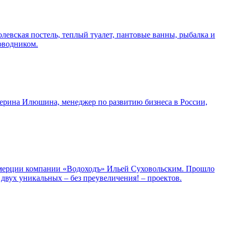
ролевская постель, теплый туалет, пантовые ванны, рыбалка и
оводником.
ерина Илюшина, менеджер по развитию бизнеса в России,
ммерции компании «Водоходъ» Ильей Суховольским. Прошло
 двух уникальных – без преувеличения! – проектов.