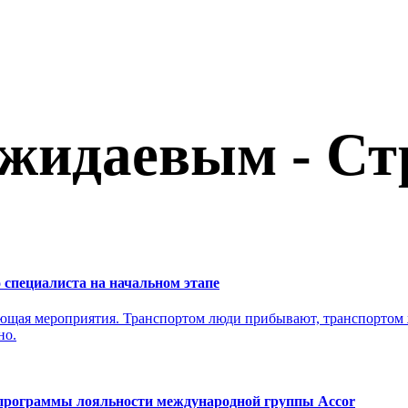
ожидаевым - Ст
 специалиста на начальном этапе
яющая мероприятия. Транспортом люди прибывают, транспортом ж
но.
я программы лояльности международной группы Accor