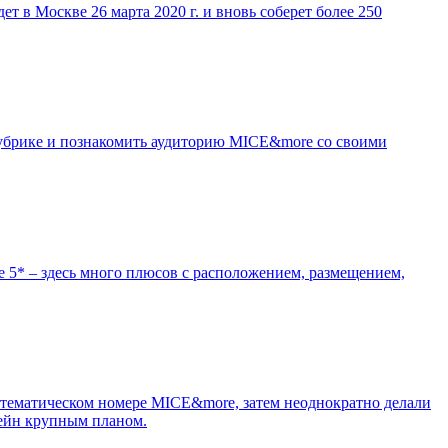
т в Москве 26 марта 2020 г. и вновь соберет более 250
рубрике и познакомить аудиторию MICE&more со своими
re 5* – здесь много плюсов с расположением, размещением,
в тематическом номере MICE&more, затем неоднократно делали
хрейн крупным планом.