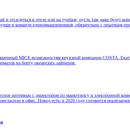
й и отсидеться в отеле или на турбазе, пусть там даже будут ко
, лучше в команде единомышленников, обязательно с опытным пр
освященный MICE-возможностям круизной компании COSTA. Екат
рматов на борту океанских лайнеров.
есное интервью с директором по маркетингу и электронной ко
игласили в офис. Повод есть: в 2020 году готовится реализация
ма