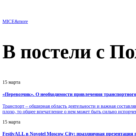
MICE&more
В постели с П
15 марта
«
Перевозчик». О необходимости привлечения транспортного
Транспорт – обширная область деятельности и важная составл
плохо, то общее впечатление о нем может быть сильно испорче
15 марта
FestivALL в Novotel Moscow City: праздничная презентаци