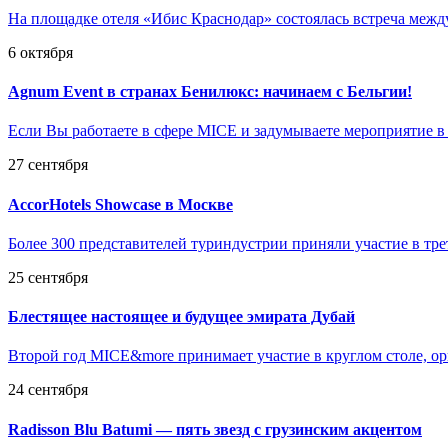
На площадке отеля «Ибис Краснодар» состоялась встреча межд
6 октября
Agnum Event в странах Бенилюкс: начинаем с Бельгии!
Если Вы работаете в сфере MICE и задумываете мероприятие в
27 сентября
AccorHotels Showcase в Москве
Более 300 представителей туриндустрии приняли участие в тре
25 сентября
Блестящее настоящее и будущее эмирата Дубай
Второй год MICE&more принимает участие в круглом столе, ор
24 сентября
Radisson Blu Batumi — пять звезд с грузинским акцентом