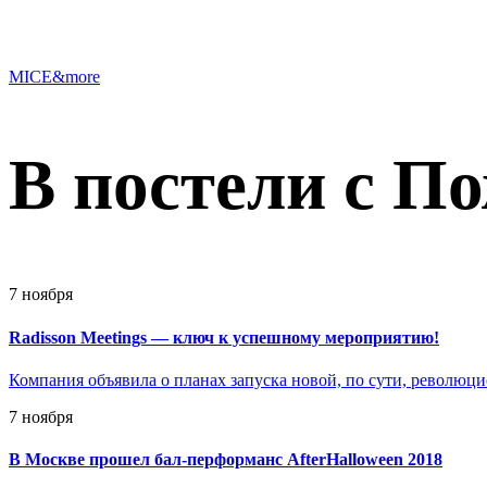
MICE&more
В постели с П
7 ноября
Radisson Meetings — ключ к успешному мероприятию!
Компания объявила о планах запуска новой, по сути, революц
7 ноября
В Москве прошел бал-перформанс AfterHalloween 2018