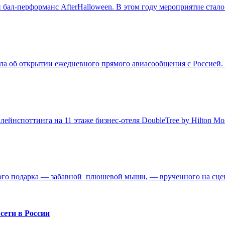
бал-перформанс AfterHalloween. В этом году мероприятие стало 
ла об открытии ежедневного прямого авиасообщения с Россией. 
ейнспоттинга на 11 этаже бизнес-отеля DoubleTree by Hilton Mo
вого подарка — забавной плюшевой мыши, — врученного на сцен
сети в России