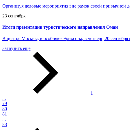
Организуя деловые мероприятия вне рамок своей привычной де
23 сентября
Итоги презентации туристического направления Оман
В центре Москвы, в особняке Эрихсона, в четверг, 20 сентябр
Загрузить еще
1
...
79
80
81
...
83