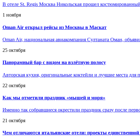
В отеле St. Regis Москва Никольская прошел костюмированный 
1 ноября
Oman Air открыл рейсы из Москвы в Маскат
Oman Air, национальная авиакомпания Султаната Оман, объяви
25 октября
Панорамный бар с видом на взлётную полосу
Авторская кухня, оригинальные коктейли и лучшие места для пл
22 октября
Как мы отметили праздник «мышей и моря»
Именно так собравшиеся окрестили праздник сразу после пер
21 октября
Чем отличаются итальянские отели: проекты единственной 