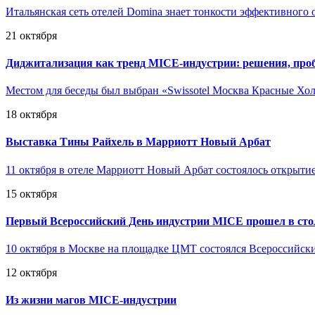
Итальянская сеть отелей Domina знает тонкости эффективного 
21 октября
Диджитализация как тренд MICE-индустрии: решения, про
Местом для беседы был выбран «Swissotel Москва Красные Хол
18 октября
Выставка Тины Райхель в Марриотт Новый Арбат
11 октября в отеле Марриотт Новый Арбат состоялось открыт
15 октября
Первый Всероссийский День индустрии MICE прошел в сто
10 октября в Москве на площадке ЦМТ состоялся Всероссийски
12 октября
Из жизни магов MICE-индустрии