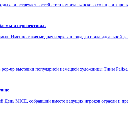
отдыха и встречает гостей с теплом итальянского солнца и хари
блемы и перспективы.
мы». Именно такая модная и яркая площадка стала идеальной де
ие pop-up выставки популярной немецкой художницы Тины Райхе
лице
й День MICE, собравший вместе ведущих игроков отрасли и пре