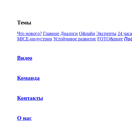
Темы
Что нового?
Главное
Диалоги
Офлайн
Эксперты
24 часа
MICE-индустрии
Устойчивое развитие
FOTO&more
По
Видео
Команда
Контакты
О нас