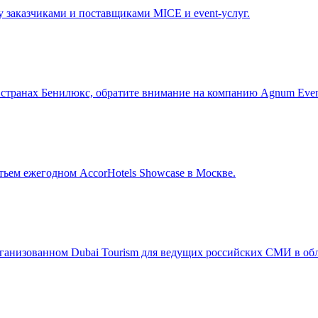
у заказчиками и поставщиками MICE и event-услуг.
 странах Бенилюкс, обратите внимание на компанию Agnum Even
тьем ежегодном AccorHotels Showcase в Москве.
ганизованном Dubai Tourism для ведущих российских СМИ в обл