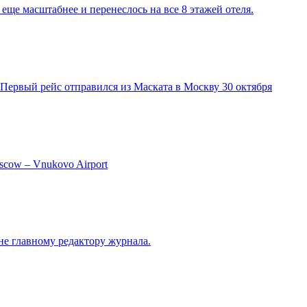
еще масштабнее и перенеслось на все 8 этажей отеля.
Первый рейс отправился из Маската в Москву 30 октября
scow – Vnukovo Airport
е главному редактору журнала.