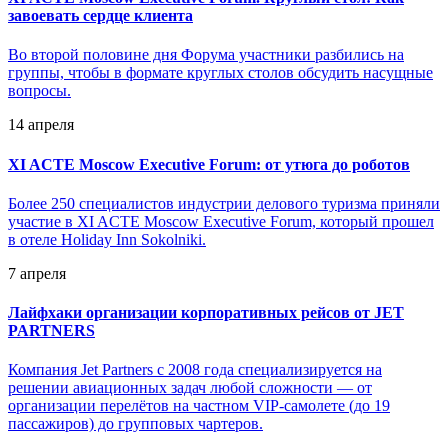
завоевать сердце клиента
Во второй половине дня Форума участники разбились на
группы, чтобы в формате круглых столов обсудить насущные
вопросы.
14 апреля
XI ACTE Moscow Executive Forum: от утюга до роботов
Более 250 специалистов индустрии делового туризма приняли
участие в XI ACTE Moscow Executive Forum, который прошел
в отеле Holiday Inn Sokolniki.
7 апреля
Лайфхаки организации корпоративных рейсов от JET
PARTNERS
Компания Jet Partners с 2008 года специализируется на
решении авиационных задач любой сложности — от
организации перелётов на частном VIP-самолете (до 19
пассажиров) до групповых чартеров.