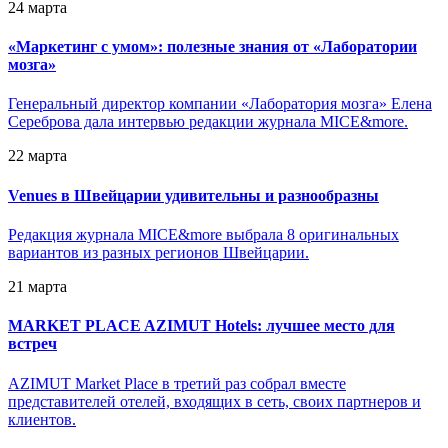
24 марта
«
Маркетинг с умом»: полезные знания от «Лаборатории
мозга»
Генеральный директор компании «Лаборатория мозга» Елена
Сереброва дала интервью редакции журнала MICE&more.
22 марта
Venues в Швейцарии удивительны и разнообразны
Редакция журнала MICE&more выбрала 8 оригинальных
вариантов из разных регионов Швейцарии.
21 марта
MARKET PLACE AZIMUT Hotels: лучшее место для
встреч
AZIMUT Market Place в третий раз собрал вместе
представителей отелей, входящих в сеть, своих партнеров и
клиентов.