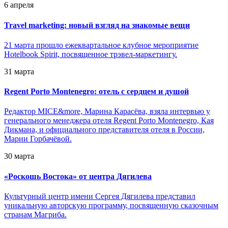
6 апреля
Travel marketing: новый взгляд на знакомые вещи
21 марта прошло ежеквартальное клубное мероприятие
Hotelbook Spirit, посвященное трэвел-маркетингу.
31 марта
Regent Porto Montenegro: отель с сердцем и душой
Редактор MICE&more, Марина Карасёва, взяла интервью у
генерального менеджера отеля Regent Porto Montenegro, Кая
Дикмана, и официального представителя отеля в России,
Марии Горбачёвой.
30 марта
«
Роскошь Востока» от центра Дягилева
Культурный центр имени Сергея Дягилева представил
уникальную авторскую программу, посвященную сказочным
странам Магриба.