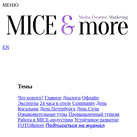
МЕНЮ
EN
Темы
Что нового?
Главное
Диалоги
Офлайн
Эксперты
24 часа в отеле
Community
День
Когалыма
День Петербурга
День Сочи
Ознакомительные туры
Промышленный туризм
Работа в MICE-индустрии
Устойчивое развитие
FOTO&more
Подписаться на журнал