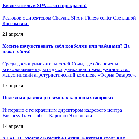
Бизнес-отель и SPA — это прекрасно!
Разговор с директором Chavana SPA и Fitness center Светланой
Корсаковой.
21 апреля
Хотите почувствовать себя ковбоями или чабанами? Да
пожалуйста!
Среди достопримечательностей Сочи, где обеспечены
всевозможные виды отдыха, уникальной жемчужиной стал
мацестинский агротуристический комплекс «Ферма Экзархо».
17 апреля
Полезный разговор о вечных кадровых вопросах
Интервью с генеральным директором кадрового центра
Business Travel Job — Кариной Яковлевой.
14 апреля
XI ACTE Moscow Executive Forum. Круглый стол: Как