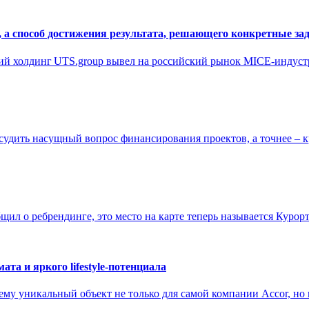
ь, а способ достижения результата, решающего конкретные за
й холдинг UTS.group вывел на российский рынок MICE-индустр
дить насущный вопрос финансирования проектов, а точнее – к
ил о ребрендинге, это место на карте теперь называется Курорт
ата и яркого lifestyle-потенциала
оему уникальный объект не только для самой компании Accor, н