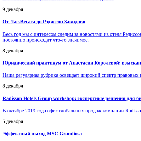
9 декабря
От Лас-Вегаса до Рэдиссон Завидово
Весь год мы с интересом следим за новостями из отеля Рэдисс
постоянно происходит что-то значимое.
8 декабря
Юридический практикум от Анастасии Королевой: взыскан
Наша регулярная рубрика освещает широкий спектр правовых в
8 декабря
Radisson Hotels Group workshop: экспертные решения для б
В октябре 2019 года офис глобальных продаж компании Radisso
5 декабря
Эффектный выход MSC Grandiosa