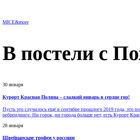
MICE&more
В постели с П
30 января
Курорт Красная Поляна – сладкий январь в сердце гор!
Пусть это случилось ещё в сентябре прошлого 2019 года, это 
ребрендинге. Ни горок, ни города больше нет, есть Курорт Кра
28 января
Швейцарские трофеи у россиян