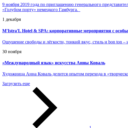
9 ноября 2019 года по приглашению генерального представите
«Голубом порту» немецкого Гамбурга.
1 декабря
M'Istra'L Hotel & SPA: корпоративные мероприятия с особ
Ощущение свободы и лёгкости, тонкий вкус, стиль и bon ton –
30 ноября
«
Международный язык» искусства Анны Коваль
Художница Анна Коваль делится опытом перехода в «творческ
Загрузить еще
1