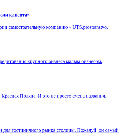
дачи клиента»
ии самостоятельную компанию – UTS.prostranstvo.
редитования крупного бизнеса малым бизнесом.
 Красная Поляна. И это не просто смена названия.
о и для гостиничного рынка столицы. Пожалуй, он самый