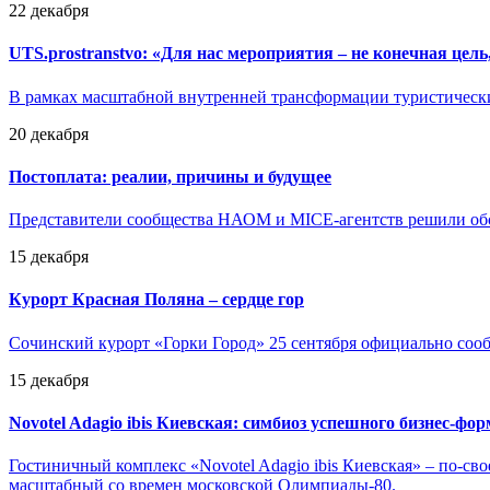
22 декабря
UTS.prostranstvo: «Для нас мероприятия – не конечная цел
В рамках масштабной внутренней трансформации туристически
20 декабря
Постоплата: реалии, причины и будущее
Представители сообщества НАОМ и MICE-агентств решили обсу
15 декабря
Курорт Красная Поляна – сердце гор
Сочинский курорт «Горки Город» 25 сентября официально сообщ
15 декабря
Novotel Adagio ibis Киевская: симбиоз успешного бизнес-форм
Гостиничный комплекс «Novotel Adagio ibis Киевская» – по-св
масштабный со времен московской Олимпиады-80.