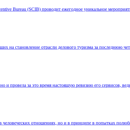
centive Bureau (SCIB) проводит ежегодное уникальное мероприят
их на становление отрасли делового туризма за последнюю чет
t, но и провела за это время настоящую ревизию его сервисов, 
 в человеческих отношениях, но и в принципе в попытках полюби