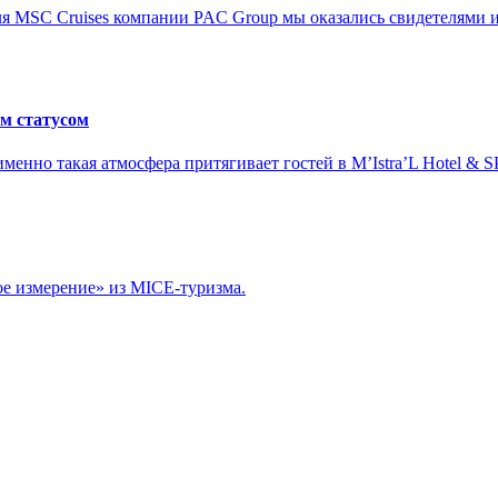
ля MSC Cruises компании PAC Group мы оказались свидетелями и
ым статусом
 именно такая атмосфера притягивает гостей в M’Istra’L Hotel 
ое измерение» из MICE-туризма.