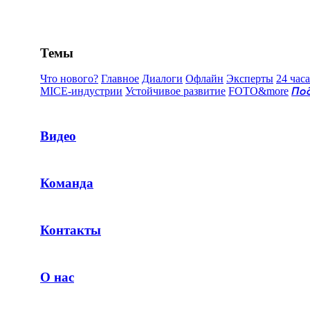
Темы
Что нового?
Главное
Диалоги
Офлайн
Эксперты
24 часа
MICE-индустрии
Устойчивое развитие
FOTO&more
По
Видео
Команда
Контакты
О нас