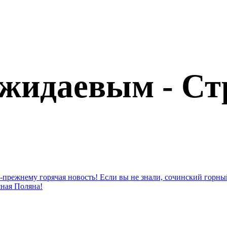
ожидаевым - Ст
по-прежнему горячая новость! Если вы не знали, сочинский горн
сная Поляна!