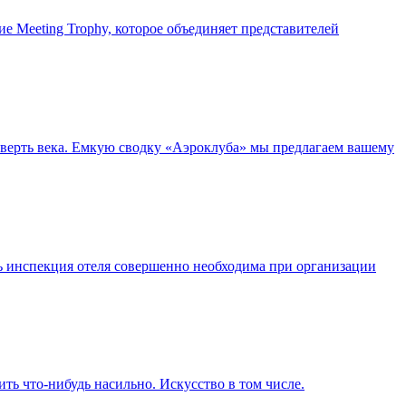
ие Meeting Trophy, которое объединяет представителей
верть века. Емкую сводку «Аэроклуба» мы предлагаем вашему
ведь инспекция отеля совершенно необходима при организации
ть что-нибудь насильно. Искусство в том числе.