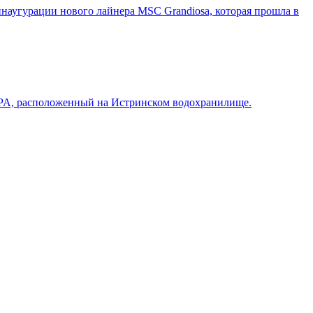
наугурации нового лайнера MSC Grandiosa, которая прошла в
& SPA, расположенный на Истринском водохранилище.