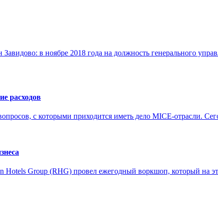
он Завидово: в ноябре 2018 года на должность генерального уп
ие расходов
опросов, с которыми приходится иметь дело MICE-отрасли. Сего
изнеса
n Hotels Group (RHG) провел ежегодный воркшоп, который на этот