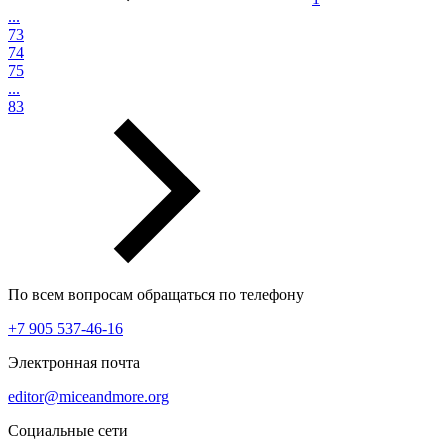
...
73
74
75
...
83
По всем вопросам обращаться по телефону
+7 905 537-46-16
Электронная почта
editor@miceandmore.org
Социальные сети