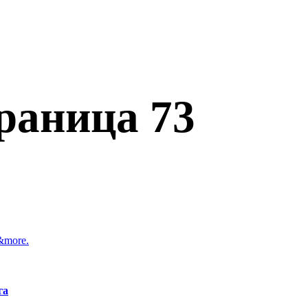
раница 73
&more.
га