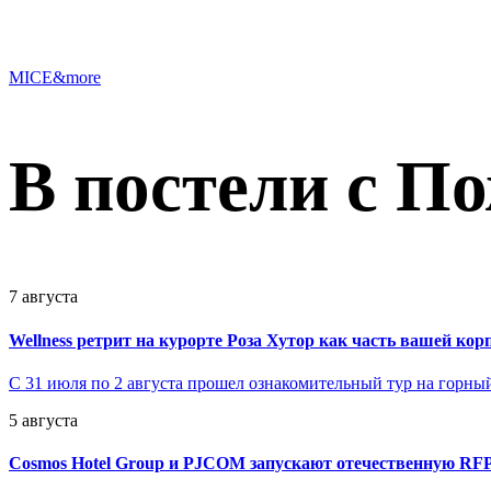
MICE&more
В постели с П
7 августа
Wellness ретрит на курорте Роза Хутор как часть вашей ко
С 31 июля по 2 августа прошел ознакомительный тур на горны
5 августа
Cosmos Hotel Group и PJCOM запускают отечественную RF