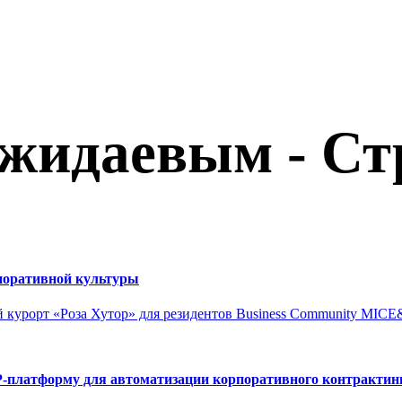
ожидаевым - Ст
рпоративной культуры
й курорт «Роза Хутор» для резидентов Business Community MICE
P-платформу для автоматизации корпоративного контрактин