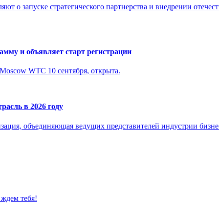
ляют о запуске стратегического партнерства и внедрении отеч
амму и объявляет старт регистрации
n Moscow WTC 10 сентября, открыта.
расль в 2026 году
изация, объединяющая ведущих представителей индустрии бизнес
 ждем тебя!