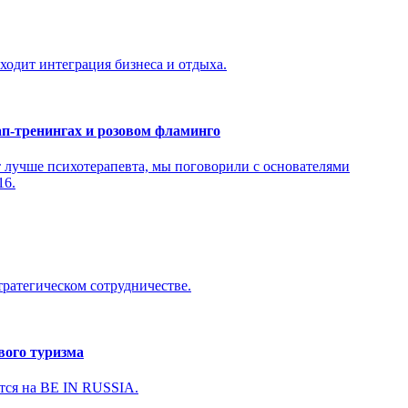
одит интеграция бизнеса и отдыха.
п-тренингах и розовом фламинго
т лучше психотерапевта, мы поговорили с основателями
16.
ратегическом сотрудничестве.
вого туризма
ятся на BE IN RUSSIA.