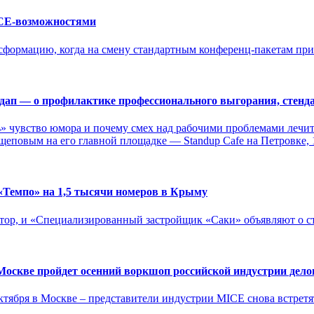
ICE-возможностями
формацию, когда на смену стандартным конференц-пакетам прих
дап — о профилактике профессионального выгорания, стенда
ть» чувство юмора и почему смех над рабочими проблемами лечи
еповым на его главной площадке — Standup Cafe на Петровке, 
«Темпо» на 1,5 тысячи номеров в Крыму
тор, и «Специализированный застройщик «Саки» объявляют о ст
Москве пройдет осенний воркшоп российской индустрии дело
 октября в Москве – представители индустрии MICE снова встрет