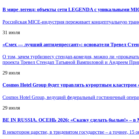
В мире легенд: объекты сети LEGENDA с уникальными M
Российская MICE-индустрия переживает концептуальную транс
31 июля
«
Смех — лучший антидепрессант»: основатели Тревел Стен
О том, зачем турбизнесу стендап-комедия, можно ли «прокача
проекта Тревел Стендап Татьяной Вампиловой и Андреем Прищ
29 июля
Cosmos Hotel Group будет управлять курортным кластером 
Cosmos Hotel Group, ведущий федеральный гостиничный опера
29 июля
BE IN RUSSIA. ОСЕНЬ 2026: «Сказку сделать былью!» – в 
В некотором царстве, в тридевятом государстве – а точнее, 15