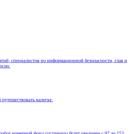
ятий, специалистов по информационной безопасности, глав и
рсон.
 путешествовать налегке.
работ номерной фонд гостиницы будет увеличен с 97 до 152