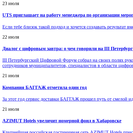
23 июля
UTS приглашает на работу менеджера по организации меро
Если тебе близок такой подход и хочется создавать результат в
22 июля
Диалог с цифровым завтра: о чем говорили на III Петербу
III Петербургский Цифровой Форум собрал на своих полях рук
сотрудников муниципалитетов, специалистов в области цифро
21 июля
Компания БАГГАЖ отметила один год
За этот год сервис доставки БАГГАЖ прошел путь от смелой ид
21 июля
AZIMUT Hotels увеличит номерной фонд в Хабаровске
Крупнейшая российская гостиничная сеть AZIMUT Hotels присту