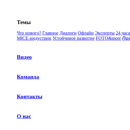
Темы
Что нового?
Главное
Диалоги
Офлайн
Эксперты
24 часа
MICE-индустрии
Устойчивое развитие
FOTO&more
По
Видео
Команда
Контакты
О нас