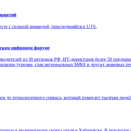
приятий
месте с сильной командой, присоединяйся к UTS.
ргском цифровом форуме
оводителей из 30 регионов РФ, ИТ-директоров более 50 предпри
визации туризма, глав региональных МФЦ и других знаковых пе
еи до технологичного сервиса, который помогает тысячам людей
пила к модернизации своего отеля в Хабаровске. В результате 