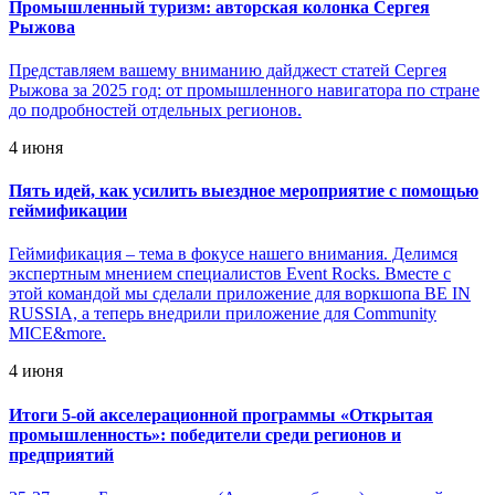
Промышленный туризм: авторская колонка Сергея
Рыжова
Представляем вашему вниманию дайджест статей Сергея
Рыжова за 2025 год: от промышленного навигатора по стране
до подробностей отдельных регионов.
4 июня
Пять идей, как усилить выездное мероприятие с помощью
геймификации
Геймификация – тема в фокусе нашего внимания. Делимся
экспертным мнением специалистов Event Rocks. Вместе с
этой командой мы сделали приложение для воркшопа BE IN
RUSSIA, а теперь внедрили приложение для Community
MICE&more.
4 июня
Итоги 5-ой акселерационной программы «Открытая
промышленность»: победители среди регионов и
предприятий