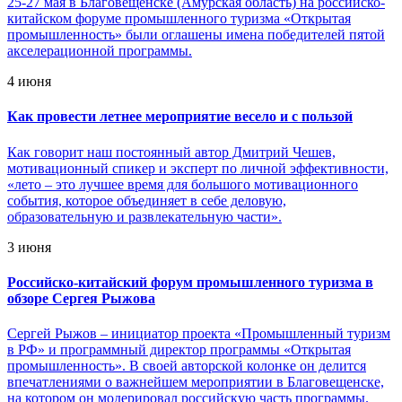
25-27 мая в Благовещенске (Амурская область) на российско-
китайском форуме промышленного туризма «Открытая
промышленность» были оглашены имена победителей пятой
акселерационной программы.
4 июня
Как провести летнее мероприятие весело и с пользой
Как говорит наш постоянный автор Дмитрий Чешев,
мотивационный спикер и эксперт по личной эффективности,
«лето – это лучшее время для большого мотивационного
события, которое объединяет в себе деловую,
образовательную и развлекательную части».
3 июня
Российско-китайский форум промышленного туризма в
обзоре Сергея Рыжова
Сергей Рыжов – инициатор проекта «Промышленный туризм
в РФ» и программный директор программы «Открытая
промышленность». В своей авторской колонке он делится
впечатлениями о важнейшем мероприятии в Благовещенске,
на котором он модерировал российскую часть программы.