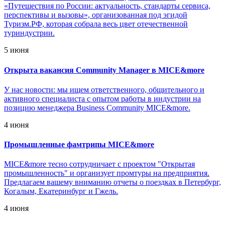
«Путешествия по России: актуальность, стандарты сервиса,
перспективы и вызовы», организованная под эгидой
Туризм.РФ, которая собрала весь цвет отечественной
туриндустрии.
5 июня
Открыта вакансия Community Manager в MICE&more
У нас новости: мы ищем ответственного, общительного и
активного специалиста с опытом работы в индустрии на
позицию менеджера Business Community MICE&more.
4 июня
Промышленные фамтрипы MICE&more
MICE&more тесно сотрудничает с проектом "Открытая
промышленность" и организует промтуры на предприятия.
Предлагаем вашему вниманию отчеты о поездках в Петербург,
Когалым, Екатеринбург и Гжель.
4 июня