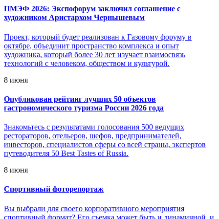
ПМЭФ 2026: Экспофорум заключил соглашение с
художником Аристархом Чернышевым
Проект, который будет реализован к Газовому форуму в
октябре, объединит пространство комплекса и опыт
художника, который более 30 лет изучает взаимосвязь
технологий с человеком, обществом и культурой.
8 июня
Опубликован рейтинг лучших 50 объектов
гастрономического туризма России 2026 года
Знакомьтесь с результатами голосования 500 ведущих
рестораторов, отельеров, шефов, предпринимателей,
инвесторов, специалистов сферы со всей страны, экспертов
путеводителя 50 Best Tastes of Russia.
8 июня
Спортивный фоторепортаж
Вы выбрали для своего корпоративного мероприятия
спортивный формат? Его съемка может быть и динамичной, и