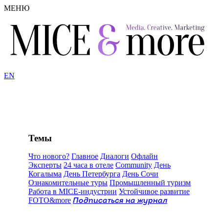
МЕНЮ
EN
Темы
Что нового?
Главное
Диалоги
Офлайн
Эксперты
24 часа в отеле
Community
День
Когалыма
День Петербурга
День Сочи
Ознакомительные туры
Промышленный туризм
Работа в MICE-индустрии
Устойчивое развитие
FOTO&more
Подписаться на журнал